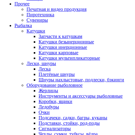
Прочее
Печатная и видео продукция
Пиротехника
Сувениры
Рыбалка
Катушки
Запчасти к катушкам
Катушки безынерционные
Катушки инерционные
Катушки карповые
Катушки мультипликаторные
Лески, шнуры
Леска
Плетёные шнуры
Шнуры нахлыстовые, подлески, бэкинги
Оборудование рыболовное
Жерлицы
Инструменты и аксессуары рыболовные
Коробки, ящики
Ледобуры
Очки
Подсачеки, садки, багры, куканы
Подставки, стойки, род-поды
Сигнализаторы
Чехлы, сумки, тубусы, вёдра