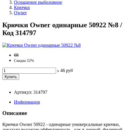
Оснащение рыболовное
Крючки
Owner
Крючки Owner одинарные 50922 №8 /
Код 314797
68
Скидка 32%
46
руб
x
Артикул: 314797
Информация
Описание
Крючки Owner 50922 - одинарные универсальные крючки,
доказали высокую эффективность - как в донной, фидерной,