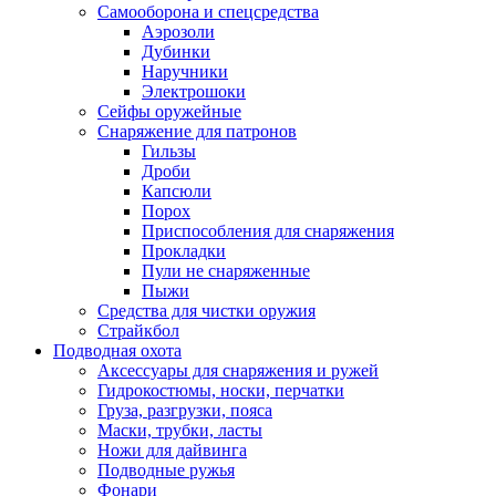
Самооборона и спецсредства
Аэрозоли
Дубинки
Наручники
Электрошоки
Сейфы оружейные
Снаряжение для патронов
Гильзы
Дроби
Капсюли
Порох
Приспособления для снаряжения
Прокладки
Пули не снаряженные
Пыжи
Средства для чистки оружия
Страйкбол
Подводная охота
Аксессуары для снаряжения и ружей
Гидрокостюмы, носки, перчатки
Груза, разгрузки, пояса
Маски, трубки, ласты
Ножи для дайвинга
Подводные ружья
Фонари