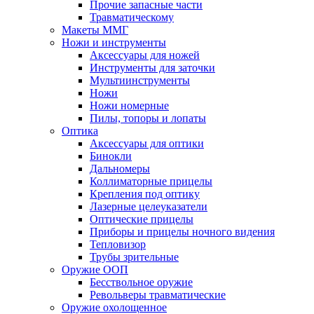
Прочие запасные части
Травматическому
Макеты ММГ
Ножи и инструменты
Аксессуары для ножей
Инструменты для заточки
Мультиинструменты
Ножи
Ножи номерные
Пилы, топоры и лопаты
Оптика
Аксессуары для оптики
Бинокли
Дальномеры
Коллиматорные прицелы
Крепления под оптику
Лазерные целеуказатели
Оптические прицелы
Приборы и прицелы ночного видения
Тепловизор
Трубы зрительные
Оружие ООП
Бесствольное оружие
Револьверы травматические
Оружие охолощенное