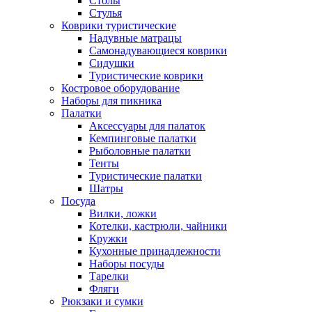
Столы
Стулья
Коврики туристические
Надувные матрацы
Самонадувающиеся коврики
Сидушки
Туристические коврики
Костровое оборудование
Наборы для пикника
Палатки
Аксессуары для палаток
Кемпинговые палатки
Рыболовные палатки
Тенты
Туристические палатки
Шатры
Посуда
Вилки, ложки
Котелки, кастрюли, чайники
Кружки
Кухонные принадлежности
Наборы посуды
Тарелки
Фляги
Рюкзаки и сумки