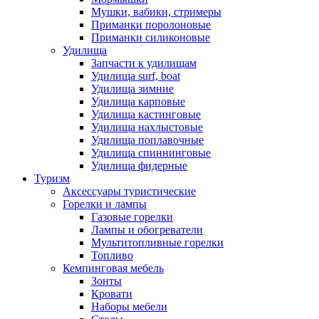
Мушки, вабики, стримеры
Приманки поролоновые
Приманки силиконовые
Удилища
Запчасти к удилищам
Удилища surf, boat
Удилища зимние
Удилища карповые
Удилища кастинговые
Удилища нахлыстовые
Удилища поплавочные
Удилища спиннинговые
Удилища фидерные
Туризм
Аксессуары туристические
Горелки и лампы
Газовые горелки
Лампы и обогреватели
Мультитопливные горелки
Топливо
Кемпинговая мебель
Зонты
Кровати
Наборы мебели