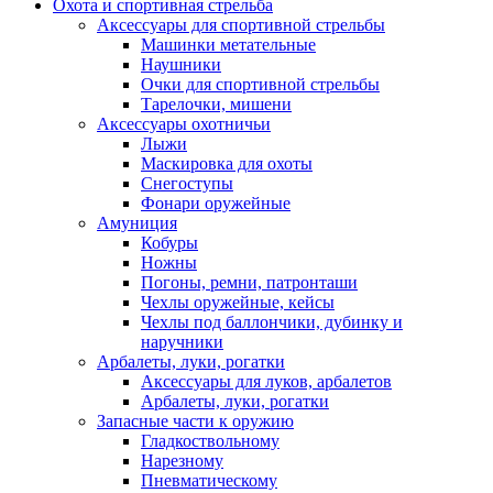
Охота и спортивная стрельба
Аксессуары для спортивной стрельбы
Машинки метательные
Наушники
Очки для спортивной стрельбы
Тарелочки, мишени
Аксессуары охотничьи
Лыжи
Маскировка для охоты
Снегоступы
Фонари оружейные
Амуниция
Кобуры
Ножны
Погоны, ремни, патронташи
Чехлы оружейные, кейсы
Чехлы под баллончики, дубинку и
наручники
Арбалеты, луки, рогатки
Аксессуары для луков, арбалетов
Арбалеты, луки, рогатки
Запасные части к оружию
Гладкоствольному
Нарезному
Пневматическому