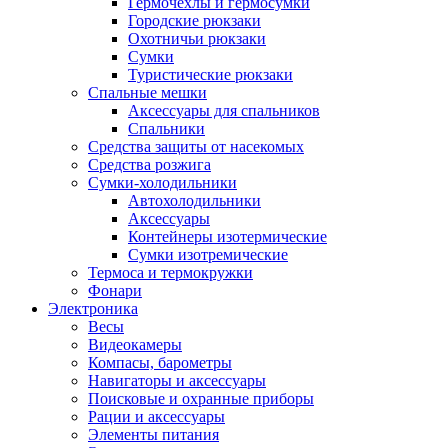
Гермочехлы и гермосумки
Городские рюкзаки
Охотничьи рюкзаки
Сумки
Туристические рюкзаки
Спальные мешки
Аксессуары для спальников
Спальники
Средства защиты от насекомых
Средства розжига
Сумки-холодильники
Автохолодильники
Аксессуары
Контейнеры изотермические
Сумки изотремические
Термоса и термокружки
Фонари
Электроника
Весы
Видеокамеры
Компасы, барометры
Навигаторы и аксессуары
Поисковые и охранные приборы
Рации и аксессуары
Элементы питания