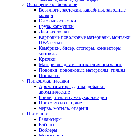
Оснащение рыболовное
Вертлюги, застёжки, карабины, заводные
кольца
Готовые оснастки
Груза, кормушки
Джиг-головки
Карповые поводковые материалы, монтажи,
ПВА сетки.
Кембрики, бисер, стопоры, коннекторы,
мотовила
Крючки
Материалы для изготовления приманок
Поводки, поводковые материалы, гильзы
Поплавки
Прикормка, насадки
Ароматизаторы, дипы, добавки
ароматические
Бойлы, пеллетс, макуха, насадки
Прикормки сыпучие
Червь, мотыль, опарыш
Приманки
Балансиры
Блёсны
Воблеры
Мормышки