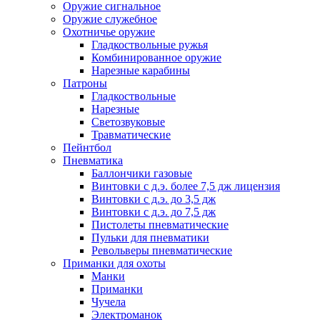
Оружие сигнальное
Оружие служебное
Охотничье оружие
Гладкоствольные ружья
Комбинированное оружие
Нарезные карабины
Патроны
Гладкоствольные
Нарезные
Светозвуковые
Травматические
Пейнтбол
Пневматика
Баллончики газовые
Винтовки с д.э. более 7,5 дж лицензия
Винтовки с д.э. до 3,5 дж
Винтовки с д.э. до 7,5 дж
Пистолеты пневматические
Пульки для пневматики
Револьверы пневматические
Приманки для охоты
Манки
Приманки
Чучела
Электроманок