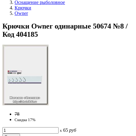
Оснащение рыболовное
Крючки
Owner
Крючки Owner одинарные 50674 №8 /
Код 404185
78
Скидка 17%
65
руб
x