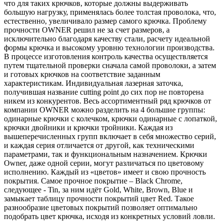
что для таких крючков, которые должны выдерживать
большую нагрузку, применялась более толстая проволока, что,
естественно, увеличивало размер самого крючка. Проблему
прочности OWNER решил не за счет размеров, а
исключительно благодаря качеству стали, расчету идеальной
формы крючка и высокому уровню технологии производства.
В процессе изготовления контроль качества осуществляется
путем тщательной проверки сначала самой проволоки, а затем
и готовых крючков на соответствие заданным
характеристикам. Индивидуальная лазерная заточка,
получившая название cutting point до сих пор не повторена
никем из конкурентов. Весь ассортиментный ряд крючков от
компании OWNER можно разделить на 4 большие группы:
одинарные крючки с колечком, крючки одинарные с лопаткой,
крючки двойники и крючки тройники. Каждая из
вышеперечисленных групп включает в себя множество серий,
и каждая серия отличается от другой, как техническими
параметрами, так и функциональным назначением. Крючки
Owner, даже одной серии, могут различаться по цветовому
исполнению. Каждый из «цветов» имеет и свою прочность
покрытия. Самое прочное покрытие – Black Chrome,
следующее - Tin, за ним идёт Gold, White, Brown, Blue и
замыкает таблицу прочности покрытий цвет Red. Такое
разнообразие цветовых покрытий позволяет оптимально
подобрать цвет крючка, исходя из конкретных условий ловли.