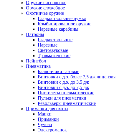
Оружие сигнальное
Оружие служебное
Охотничье оружие
Гладкоствольные ружья
Комбинированное оружие
Нарезные карабины
Патроны
Гладкоствольные
Нарезные
Светозвуковые
Травматические
Пейнтбол
Пневматика
Баллончики газовые
Винтовки с д.э. более 7,5 дж лицензия
Винтовки с д.э. до 3,5 дж
Винтовки с д.э. до 7,5 дж
Пистолеты пневматические
Пульки для пневматики
Револьверы пневматические
Приманки для охоты
Манки
Приманки
Чучела
Электроманок