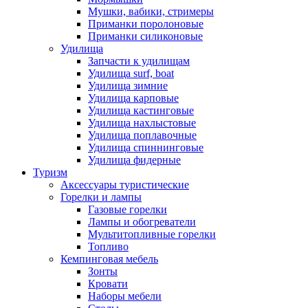
Мушки, вабики, стримеры
Приманки поролоновые
Приманки силиконовые
Удилища
Запчасти к удилищам
Удилища surf, boat
Удилища зимние
Удилища карповые
Удилища кастинговые
Удилища нахлыстовые
Удилища поплавочные
Удилища спиннинговые
Удилища фидерные
Туризм
Аксессуары туристические
Горелки и лампы
Газовые горелки
Лампы и обогреватели
Мультитопливные горелки
Топливо
Кемпинговая мебель
Зонты
Кровати
Наборы мебели