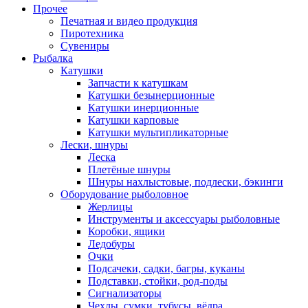
Прочее
Печатная и видео продукция
Пиротехника
Сувениры
Рыбалка
Катушки
Запчасти к катушкам
Катушки безынерционные
Катушки инерционные
Катушки карповые
Катушки мультипликаторные
Лески, шнуры
Леска
Плетёные шнуры
Шнуры нахлыстовые, подлески, бэкинги
Оборудование рыболовное
Жерлицы
Инструменты и аксессуары рыболовные
Коробки, ящики
Ледобуры
Очки
Подсачеки, садки, багры, куканы
Подставки, стойки, род-поды
Сигнализаторы
Чехлы, сумки, тубусы, вёдра