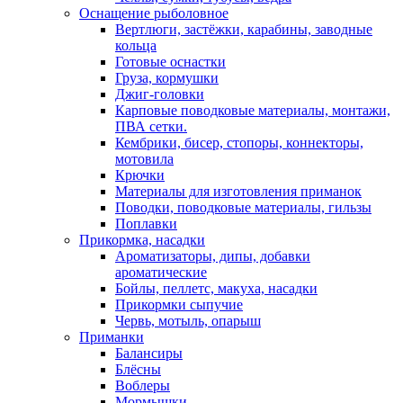
Оснащение рыболовное
Вертлюги, застёжки, карабины, заводные
кольца
Готовые оснастки
Груза, кормушки
Джиг-головки
Карповые поводковые материалы, монтажи,
ПВА сетки.
Кембрики, бисер, стопоры, коннекторы,
мотовила
Крючки
Материалы для изготовления приманок
Поводки, поводковые материалы, гильзы
Поплавки
Прикормка, насадки
Ароматизаторы, дипы, добавки
ароматические
Бойлы, пеллетс, макуха, насадки
Прикормки сыпучие
Червь, мотыль, опарыш
Приманки
Балансиры
Блёсны
Воблеры
Мормышки