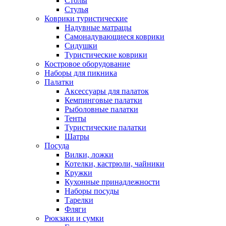
Столы
Стулья
Коврики туристические
Надувные матрацы
Самонадувающиеся коврики
Сидушки
Туристические коврики
Костровое оборудование
Наборы для пикника
Палатки
Аксессуары для палаток
Кемпинговые палатки
Рыболовные палатки
Тенты
Туристические палатки
Шатры
Посуда
Вилки, ложки
Котелки, кастрюли, чайники
Кружки
Кухонные принадлежности
Наборы посуды
Тарелки
Фляги
Рюкзаки и сумки