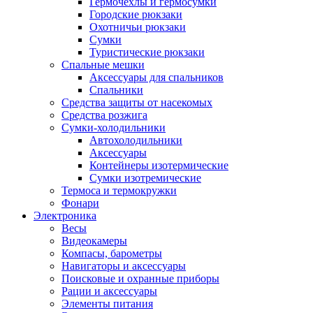
Гермочехлы и гермосумки
Городские рюкзаки
Охотничьи рюкзаки
Сумки
Туристические рюкзаки
Спальные мешки
Аксессуары для спальников
Спальники
Средства защиты от насекомых
Средства розжига
Сумки-холодильники
Автохолодильники
Аксессуары
Контейнеры изотермические
Сумки изотремические
Термоса и термокружки
Фонари
Электроника
Весы
Видеокамеры
Компасы, барометры
Навигаторы и аксессуары
Поисковые и охранные приборы
Рации и аксессуары
Элементы питания