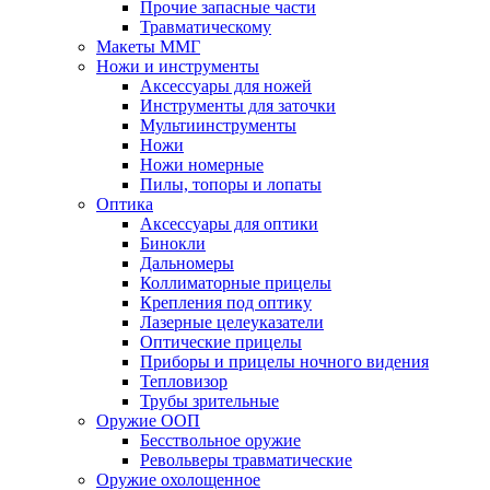
Прочие запасные части
Травматическому
Макеты ММГ
Ножи и инструменты
Аксессуары для ножей
Инструменты для заточки
Мультиинструменты
Ножи
Ножи номерные
Пилы, топоры и лопаты
Оптика
Аксессуары для оптики
Бинокли
Дальномеры
Коллиматорные прицелы
Крепления под оптику
Лазерные целеуказатели
Оптические прицелы
Приборы и прицелы ночного видения
Тепловизор
Трубы зрительные
Оружие ООП
Бесствольное оружие
Револьверы травматические
Оружие охолощенное