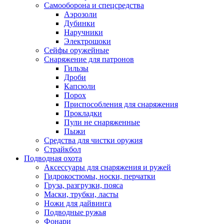
Самооборона и спецсредства
Аэрозоли
Дубинки
Наручники
Электрошоки
Сейфы оружейные
Снаряжение для патронов
Гильзы
Дроби
Капсюли
Порох
Приспособления для снаряжения
Прокладки
Пули не снаряженные
Пыжи
Средства для чистки оружия
Страйкбол
Подводная охота
Аксессуары для снаряжения и ружей
Гидрокостюмы, носки, перчатки
Груза, разгрузки, пояса
Маски, трубки, ласты
Ножи для дайвинга
Подводные ружья
Фонари