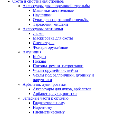
Охота и спортивная стрельба
Аксессуары для спортивной стрельбы
Машинки метательные
Наушники
Очки для спортивной стрельбы
Тарелочки, мишени
Аксессуары охотничьи
Лыжи
Маскировка для охоты
Снегоступы
Фонари оружейные
Амуниция
Кобуры
Ножны
Погоны, ремни, патронташи
Чехлы оружейные, кейсы
Чехлы под баллончики, дубинку и
наручники
Арбалеты, луки, рогатки
Аксессуары для луков, арбалетов
Арбалеты, луки, рогатки
Запасные части к оружию
Гладкоствольному
Нарезному
Пневматическому