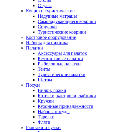
Столы
Стулья
Коврики туристические
Надувные матрацы
Самонадувающиеся коврики
Сидушки
Туристические коврики
Костровое оборудование
Наборы для пикника
Палатки
Аксессуары для палаток
Кемпинговые палатки
Рыболовные палатки
Тенты
Туристические палатки
Шатры
Посуда
Вилки, ложки
Котелки, кастрюли, чайники
Кружки
Кухонные принадлежности
Наборы посуды
Тарелки
Фляги
Рюкзаки и сумки