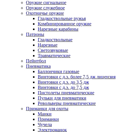
Оружие сигнальное
Оружие служебное
Охотничье оружие
Гладкоствольные ружья
Комбинированное оружие
Нарезные карабины
Патроны
Гладкоствольные
Нарезные
Светозвуковые
Травматические
Пейнтбол
Пневматика
Баллончики газовые
Винтовки с д.э. более 7,5 дж лицензия
Винтовки с д.э. до 3,5 дж
Винтовки с д.э. до 7,5 дж
Пистолеты пневматические
Пульки для пневматики
Револьверы пневматические
Приманки для охоты
Манки
Приманки
Чучела
Электроманок