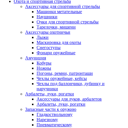
Охота и спортивная стрельба
Аксессуары для спортивной стрельбы
Машинки метательные
Наушники
Очки для спортивной стрельбы
Тарелочки, мишени
Аксессуары охотничьи
Лыжи
Маскировка для охоты
Снегоступы
Фонари оружейные
Амуниция
Кобуры
Ножны
Погоны, ремни, патронташи
Чехлы оружейные, кейсы
Чехлы под баллончики, дубинку и
наручники
Арбалеты, луки, рогатки
Аксессуары для луков, арбалетов
Арбалеты, луки, рогатки
Запасные части к оружию
Гладкоствольному
Нарезному
Пневматическому