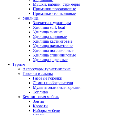
Мушки, вабики, стримеры
Приманки поролоновые
Приманки силиконовые
Удилища
Запчасти к удилищам
Удилища surf, boat
Удилища зимние
Удилища карповые
Удилища кастинговые
Удилища нахлыстовые
Удилища поплавочные
Удилища спиннинговые
Удилища фидерные
Туризм
Аксессуары туристические
Горелки и лампы
Газовые горелки
Лампы и обогреватели
Мультитопливные горелки
Топливо
Кемпинговая мебель
Зонты
Кровати
Наборы мебели