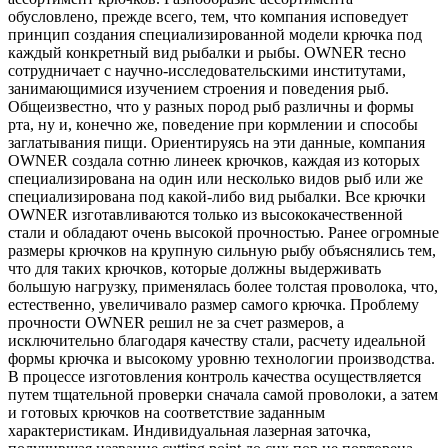
обусловлено, прежде всего, тем, что компания исповедует
принцип создания специализированной модели крючка под
каждый конкретный вид рыбалки и рыбы. OWNER тесно
сотрудничает с научно-исследовательскими институтами,
занимающимися изучением строения и поведения рыб.
Общеизвестно, что у разных пород рыб различны и формы
рта, ну и, конечно же, поведение при кормлении и способы
заглатывания пищи. Ориентируясь на эти данные, компания
OWNER создала сотню линеек крючков, каждая из которых
специализирована на один или несколько видов рыб или же
специализирована под какой-либо вид рыбалки. Все крючки
OWNER изготавливаются только из высококачественной
стали и обладают очень высокой прочностью. Ранее огромные
размеры крючков на крупную сильную рыбу объяснялись тем,
что для таких крючков, которые должны выдерживать
большую нагрузку, применялась более толстая проволока, что,
естественно, увеличивало размер самого крючка. Проблему
прочности OWNER решил не за счет размеров, а
исключительно благодаря качеству стали, расчету идеальной
формы крючка и высокому уровню технологии производства.
В процессе изготовления контроль качества осуществляется
путем тщательной проверки сначала самой проволоки, а затем
и готовых крючков на соответствие заданным
характеристикам. Индивидуальная лазерная заточка,