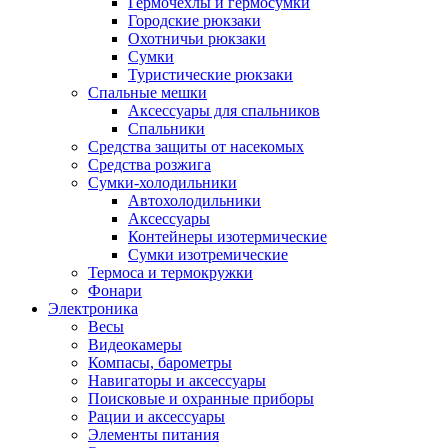
Гермочехлы и гермосумки
Городские рюкзаки
Охотничьи рюкзаки
Сумки
Туристические рюкзаки
Спальные мешки
Аксессуары для спальников
Спальники
Средства защиты от насекомых
Средства розжига
Сумки-холодильники
Автохолодильники
Аксессуары
Контейнеры изотермические
Сумки изотремические
Термоса и термокружки
Фонари
Электроника
Весы
Видеокамеры
Компасы, барометры
Навигаторы и аксессуары
Поисковые и охранные приборы
Рации и аксессуары
Элементы питания