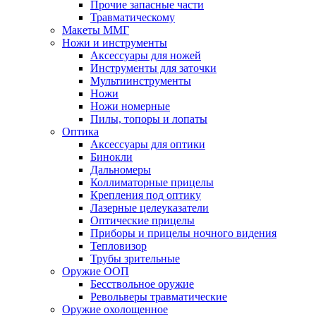
Прочие запасные части
Травматическому
Макеты ММГ
Ножи и инструменты
Аксессуары для ножей
Инструменты для заточки
Мультиинструменты
Ножи
Ножи номерные
Пилы, топоры и лопаты
Оптика
Аксессуары для оптики
Бинокли
Дальномеры
Коллиматорные прицелы
Крепления под оптику
Лазерные целеуказатели
Оптические прицелы
Приборы и прицелы ночного видения
Тепловизор
Трубы зрительные
Оружие ООП
Бесствольное оружие
Револьверы травматические
Оружие охолощенное