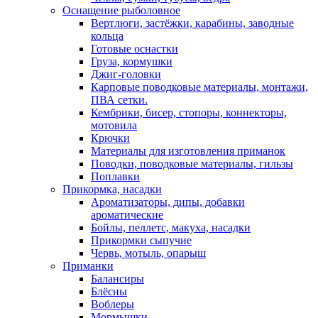
Оснащение рыболовное
Вертлюги, застёжки, карабины, заводные
кольца
Готовые оснастки
Груза, кормушки
Джиг-головки
Карповые поводковые материалы, монтажи,
ПВА сетки.
Кембрики, бисер, стопоры, коннекторы,
мотовила
Крючки
Материалы для изготовления приманок
Поводки, поводковые материалы, гильзы
Поплавки
Прикормка, насадки
Ароматизаторы, дипы, добавки
ароматические
Бойлы, пеллетс, макуха, насадки
Прикормки сыпучие
Червь, мотыль, опарыш
Приманки
Балансиры
Блёсны
Воблеры
Мормышки