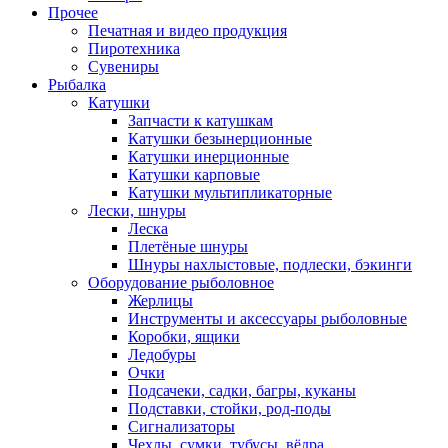
Прочее
Печатная и видео продукция
Пиротехника
Сувениры
Рыбалка
Катушки
Запчасти к катушкам
Катушки безынерционные
Катушки инерционные
Катушки карповые
Катушки мультипликаторные
Лески, шнуры
Леска
Плетёные шнуры
Шнуры нахлыстовые, подлески, бэкинги
Оборудование рыболовное
Жерлицы
Инструменты и аксессуары рыболовные
Коробки, ящики
Ледобуры
Очки
Подсачеки, садки, багры, куканы
Подставки, стойки, род-поды
Сигнализаторы
Чехлы, сумки, тубусы, вёдра