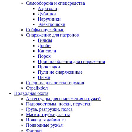
Самооборона и спецсредства
Аэрозоли
Дубинки
Наручники
Электрошоки
Сейфы оружейные
Снаряжение для патронов
Гильзы
Дроби
Капсюли
Порох
Приспособления для снаряжения
Прокладки
Пули не снаряженные
Пыжи
Средства для чистки оружия
Страйкбол
Подводная охота
Аксессуары для снаряжения и ружей
Гидрокостюмы, носки, перчатки
Груза, разгрузки, пояса
Маски, трубки, ласты
Ножи для дайвинга
Подводные ружья
Фонари