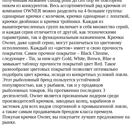
получившая название cutting point до сих пор не повторена
никем из конкурентов. Весь ассортиментный ряд крючков от
компании OWNER можно разделить на 4 большие группы:
одинарные крючки с колечком, крючки одинарные с лопаткой,
крючки двойники и крючки тройники. Каждая из
вышеперечисленных групп включает в себя множество серий,
и каждая серия отличается от другой, как техническими
параметрами, так и функциональным назначением. Крючки
Owner, даже одной серии, могут различаться по цветовому
исполнению. Каждый из «цветов» имеет и свою прочность
покрытия. Самое прочное покрытие – Black Chrome,
следующее - Tin, за ним идёт Gold, White, Brown, Blue и
замыкает таблицу прочности покрытий цвет Red. Такое
разнообразие цветовых покрытий позволяет оптимально
подобрать цвет крючка, исходя из конкретных условий ловли.
Этот рыболовный бренд пользуется устойчивой
популярностью, как у рыбаков, так и у продавцов
рыболовных товаров. На протяжении последних 3
десятилетий, Owner является признанным лидером среди
производителей крючков, заводных колец, карабинов и
застежек для всех видов спортивной и промышленной ловли,
а также самым продаваемым брендом класса премиум.
Покупая крючки Owner, вы покупаете лучшее предложение на
рынке.