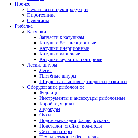
Прочее
Печатная и видео продукция
Пиротехника
Сувениры
Рыбалка
Катушки
Запчасти к катушкам
Катушки безынерционные
Катушки инерционные
Катушки карповые
Катушки мультипликаторные
Лески, шнуры
Леска
Плетёные шнуры
Шнуры нахлыстовые, подлески, бэкинги
Оборудование рыболовное
Жерлицы
Инструменты и аксессуары рыболовные
Коробки, ящики
Ледобуры
Очки
Подсачеки, садки, багры, куканы
Подставки, стойки, род-поды
Сигнализаторы
Чехлы, сумки, тубусы, вёдра