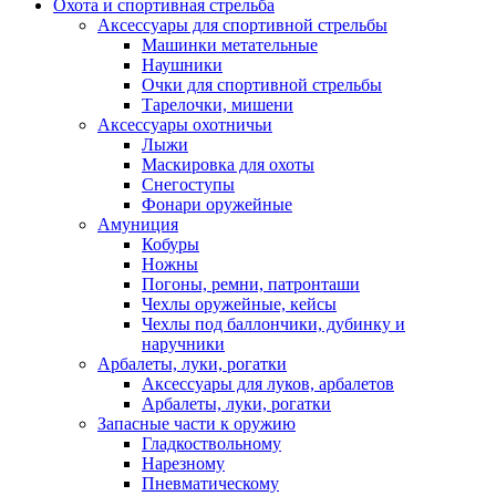
Охота и спортивная стрельба
Аксессуары для спортивной стрельбы
Машинки метательные
Наушники
Очки для спортивной стрельбы
Тарелочки, мишени
Аксессуары охотничьи
Лыжи
Маскировка для охоты
Снегоступы
Фонари оружейные
Амуниция
Кобуры
Ножны
Погоны, ремни, патронташи
Чехлы оружейные, кейсы
Чехлы под баллончики, дубинку и
наручники
Арбалеты, луки, рогатки
Аксессуары для луков, арбалетов
Арбалеты, луки, рогатки
Запасные части к оружию
Гладкоствольному
Нарезному
Пневматическому