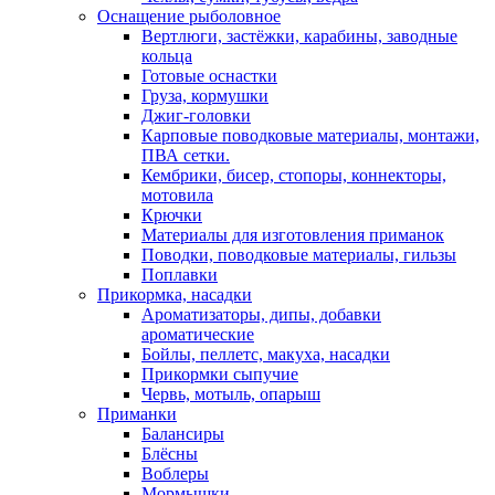
Оснащение рыболовное
Вертлюги, застёжки, карабины, заводные
кольца
Готовые оснастки
Груза, кормушки
Джиг-головки
Карповые поводковые материалы, монтажи,
ПВА сетки.
Кембрики, бисер, стопоры, коннекторы,
мотовила
Крючки
Материалы для изготовления приманок
Поводки, поводковые материалы, гильзы
Поплавки
Прикормка, насадки
Ароматизаторы, дипы, добавки
ароматические
Бойлы, пеллетс, макуха, насадки
Прикормки сыпучие
Червь, мотыль, опарыш
Приманки
Балансиры
Блёсны
Воблеры
Мормышки