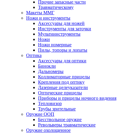
Прочие запасные части
Травматическому
Макеты ММГ
Ножи и инструменты
Аксессуары для ножей
Инструменты для заточки
Мультиинструменты
Ножи
Ножи номерные
Пилы, топоры и лопаты
Оптика
Аксессуары для оптики
Бинокли
Дальномеры
Коллиматорные прицелы
Крепления под оптику
Лазерные целеуказатели
Оптические прицелы
Приборы и прицелы ночного видения
Тепловизор
Трубы зрительные
Оружие ООП
Бесствольное оружие
Револьверы травматические
Оружие охолощенное