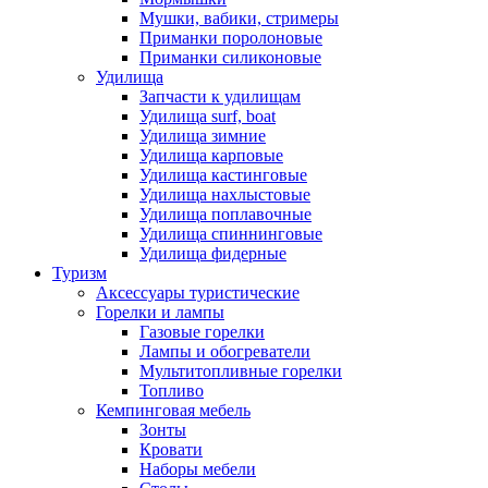
Мушки, вабики, стримеры
Приманки поролоновые
Приманки силиконовые
Удилища
Запчасти к удилищам
Удилища surf, boat
Удилища зимние
Удилища карповые
Удилища кастинговые
Удилища нахлыстовые
Удилища поплавочные
Удилища спиннинговые
Удилища фидерные
Туризм
Аксессуары туристические
Горелки и лампы
Газовые горелки
Лампы и обогреватели
Мультитопливные горелки
Топливо
Кемпинговая мебель
Зонты
Кровати
Наборы мебели