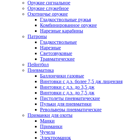
Оружие сигнальное
Оружие служебное
Охотничье оружие
Гладкоствольные ружья
Комбинированное оружие
Нарезные карабины
Патроны
Гладкоствольные
Нарезные
Светозвуковые
Травматические
Пейнтбол
Пневматика
Баллончики газовые
Винтовки с д.э. более 7,5 дж лицензия
Винтовки с д.э. до 3,5 дж
Винтовки с д.э. до 7,5 дж
Пистолеты пневматические
Пульки для пневматики
Револьверы пневматические
Приманки для охоты
Манки
Приманки
Чучела
Электроманок