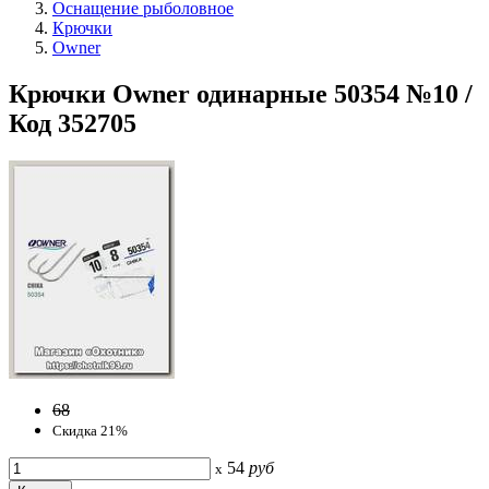
Оснащение рыболовное
Крючки
Owner
Крючки Owner одинарные 50354 №10 /
Код 352705
68
Скидка 21%
54
руб
x