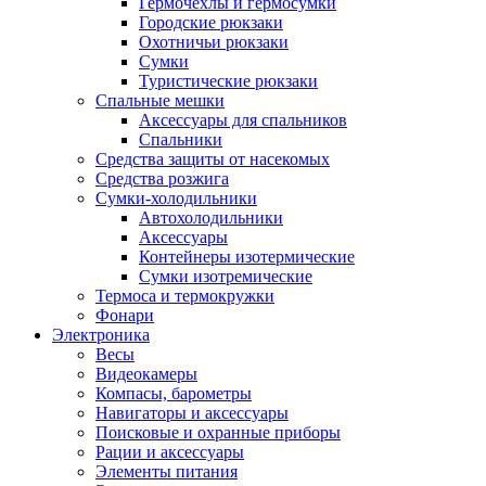
Гермочехлы и гермосумки
Городские рюкзаки
Охотничьи рюкзаки
Сумки
Туристические рюкзаки
Спальные мешки
Аксессуары для спальников
Спальники
Средства защиты от насекомых
Средства розжига
Сумки-холодильники
Автохолодильники
Аксессуары
Контейнеры изотермические
Сумки изотремические
Термоса и термокружки
Фонари
Электроника
Весы
Видеокамеры
Компасы, барометры
Навигаторы и аксессуары
Поисковые и охранные приборы
Рации и аксессуары
Элементы питания