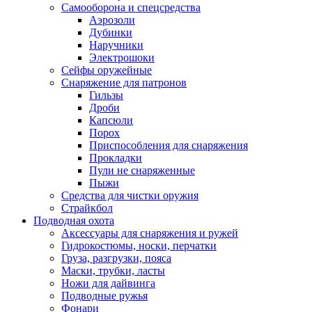
Самооборона и спецсредства
Аэрозоли
Дубинки
Наручники
Электрошоки
Сейфы оружейные
Снаряжение для патронов
Гильзы
Дроби
Капсюли
Порох
Приспособления для снаряжения
Прокладки
Пули не снаряженные
Пыжи
Средства для чистки оружия
Страйкбол
Подводная охота
Аксессуары для снаряжения и ружей
Гидрокостюмы, носки, перчатки
Груза, разгрузки, пояса
Маски, трубки, ласты
Ножи для дайвинга
Подводные ружья
Фонари