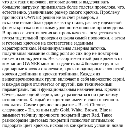
что для таких крючков, которые должны выдерживать
большую нагрузку, применялась более толстая проволока, что,
естественно, увеличивало размер самого крючка. Проблему
прочности OWNER решил не за счет размеров, а
исключительно благодаря качеству стали, расчету идеальной
формы крючка и высокому уровню технологии производства.
В процессе изготовления контроль качества осуществляется
путем тщательной проверки сначала самой проволоки, а затем
и готовых крючков на соответствие заданным
характеристикам. Индивидуальная лазерная заточка,
получившая название cutting point до сих пор не повторена
никем из конкурентов. Весь ассортиментный ряд крючков от
компании OWNER можно разделить на 4 большие группы:
одинарные крючки с колечком, крючки одинарные с лопаткой,
крючки двойники и крючки тройники. Каждая из
вышеперечисленных групп включает в себя множество серий,
и каждая серия отличается от другой, как техническими
параметрами, так и функциональным назначением. Крючки
Owner, даже одной серии, могут различаться по цветовому
исполнению. Каждый из «цветов» имеет и свою прочность
покрытия. Самое прочное покрытие – Black Chrome,
следующее - Tin, за ним идёт Gold, White, Brown, Blue и
замыкает таблицу прочности покрытий цвет Red. Такое
разнообразие цветовых покрытий позволяет оптимально
подобрать цвет крючка, исходя из конкретных условий ловли.