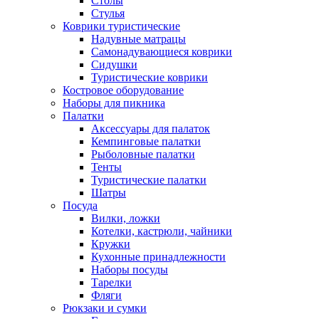
Столы
Стулья
Коврики туристические
Надувные матрацы
Самонадувающиеся коврики
Сидушки
Туристические коврики
Костровое оборудование
Наборы для пикника
Палатки
Аксессуары для палаток
Кемпинговые палатки
Рыболовные палатки
Тенты
Туристические палатки
Шатры
Посуда
Вилки, ложки
Котелки, кастрюли, чайники
Кружки
Кухонные принадлежности
Наборы посуды
Тарелки
Фляги
Рюкзаки и сумки