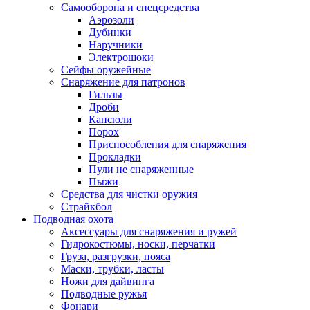
Самооборона и спецсредства
Аэрозоли
Дубинки
Наручники
Электрошоки
Сейфы оружейные
Снаряжение для патронов
Гильзы
Дроби
Капсюли
Порох
Приспособления для снаряжения
Прокладки
Пули не снаряженные
Пыжи
Средства для чистки оружия
Страйкбол
Подводная охота
Аксессуары для снаряжения и ружей
Гидрокостюмы, носки, перчатки
Груза, разгрузки, пояса
Маски, трубки, ласты
Ножи для дайвинга
Подводные ружья
Фонари