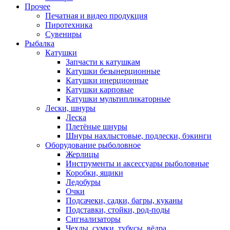
Прочее
Печатная и видео продукция
Пиротехника
Сувениры
Рыбалка
Катушки
Запчасти к катушкам
Катушки безынерционные
Катушки инерционные
Катушки карповые
Катушки мультипликаторные
Лески, шнуры
Леска
Плетёные шнуры
Шнуры нахлыстовые, подлески, бэкинги
Оборудование рыболовное
Жерлицы
Инструменты и аксессуары рыболовные
Коробки, ящики
Ледобуры
Очки
Подсачеки, садки, багры, куканы
Подставки, стойки, род-поды
Сигнализаторы
Чехлы, сумки, тубусы, вёдра