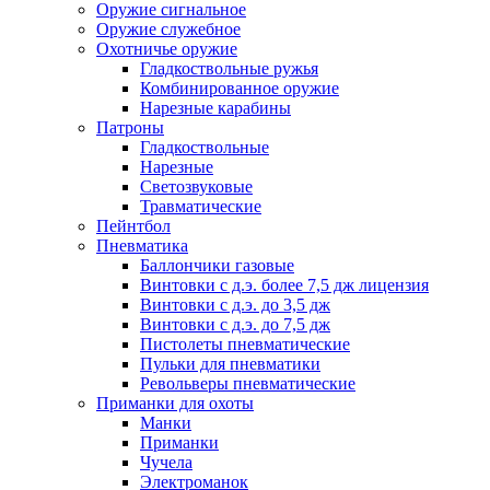
Оружие сигнальное
Оружие служебное
Охотничье оружие
Гладкоствольные ружья
Комбинированное оружие
Нарезные карабины
Патроны
Гладкоствольные
Нарезные
Светозвуковые
Травматические
Пейнтбол
Пневматика
Баллончики газовые
Винтовки с д.э. более 7,5 дж лицензия
Винтовки с д.э. до 3,5 дж
Винтовки с д.э. до 7,5 дж
Пистолеты пневматические
Пульки для пневматики
Револьверы пневматические
Приманки для охоты
Манки
Приманки
Чучела
Электроманок