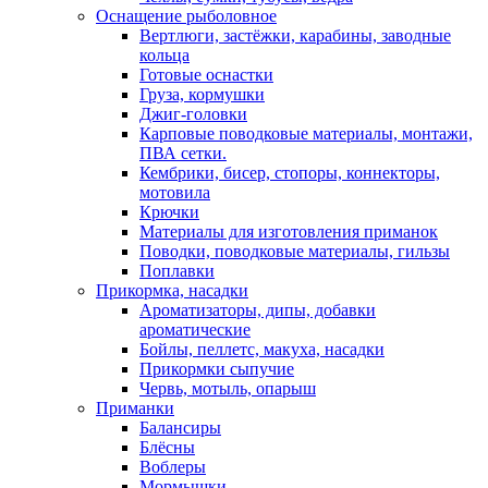
Оснащение рыболовное
Вертлюги, застёжки, карабины, заводные
кольца
Готовые оснастки
Груза, кормушки
Джиг-головки
Карповые поводковые материалы, монтажи,
ПВА сетки.
Кембрики, бисер, стопоры, коннекторы,
мотовила
Крючки
Материалы для изготовления приманок
Поводки, поводковые материалы, гильзы
Поплавки
Прикормка, насадки
Ароматизаторы, дипы, добавки
ароматические
Бойлы, пеллетс, макуха, насадки
Прикормки сыпучие
Червь, мотыль, опарыш
Приманки
Балансиры
Блёсны
Воблеры
Мормышки