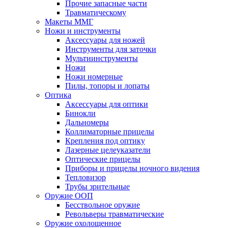
Прочие запасные части
Травматическому
Макеты ММГ
Ножи и инструменты
Аксессуары для ножей
Инструменты для заточки
Мультиинструменты
Ножи
Ножи номерные
Пилы, топоры и лопаты
Оптика
Аксессуары для оптики
Бинокли
Дальномеры
Коллиматорные прицелы
Крепления под оптику
Лазерные целеуказатели
Оптические прицелы
Приборы и прицелы ночного видения
Тепловизор
Трубы зрительные
Оружие ООП
Бесствольное оружие
Револьверы травматические
Оружие охолощенное