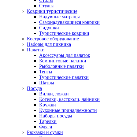
Столы
Стулья
Коврики туристические
Надувные матрацы
Самонадувающиеся коврики
Сидушки
Туристические коврики
Костровое оборудование
Наборы для пикника
Палатки
Аксессуары для палаток
Кемпинговые палатки
Рыболовные палатки
Тенты
Туристические палатки
Шатры
Посуда
Вилки, ложки
Котелки, кастрюли, чайники
Кружки
Кухонные принадлежности
Наборы посуды
Тарелки
Фляги
Рюкзаки и сумки