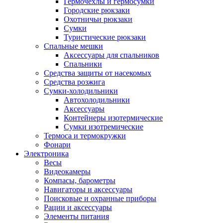
Гермочехлы и гермосумки
Городские рюкзаки
Охотничьи рюкзаки
Сумки
Туристические рюкзаки
Спальные мешки
Аксессуары для спальников
Спальники
Средства защиты от насекомых
Средства розжига
Сумки-холодильники
Автохолодильники
Аксессуары
Контейнеры изотермические
Сумки изотремические
Термоса и термокружки
Фонари
Электроника
Весы
Видеокамеры
Компасы, барометры
Навигаторы и аксессуары
Поисковые и охранные приборы
Рации и аксессуары
Элементы питания