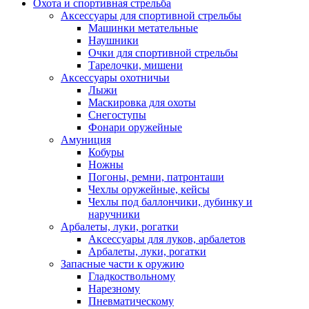
Охота и спортивная стрельба
Аксессуары для спортивной стрельбы
Машинки метательные
Наушники
Очки для спортивной стрельбы
Тарелочки, мишени
Аксессуары охотничьи
Лыжи
Маскировка для охоты
Снегоступы
Фонари оружейные
Амуниция
Кобуры
Ножны
Погоны, ремни, патронташи
Чехлы оружейные, кейсы
Чехлы под баллончики, дубинку и
наручники
Арбалеты, луки, рогатки
Аксессуары для луков, арбалетов
Арбалеты, луки, рогатки
Запасные части к оружию
Гладкоствольному
Нарезному
Пневматическому