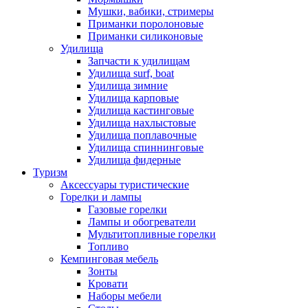
Мушки, вабики, стримеры
Приманки поролоновые
Приманки силиконовые
Удилища
Запчасти к удилищам
Удилища surf, boat
Удилища зимние
Удилища карповые
Удилища кастинговые
Удилища нахлыстовые
Удилища поплавочные
Удилища спиннинговые
Удилища фидерные
Туризм
Аксессуары туристические
Горелки и лампы
Газовые горелки
Лампы и обогреватели
Мультитопливные горелки
Топливо
Кемпинговая мебель
Зонты
Кровати
Наборы мебели