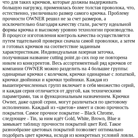
что для таких крючков, которые должны выдерживать
большую нагрузку, применялась более толстая проволока, что,
естественно, увеличивало размер самого крючка. Проблему
прочности OWNER решил не за счет размеров, а
исключительно благодаря качеству стали, расчету идеальной
формы крючка и высокому уровню технологии производства.
В процессе изготовления контроль качества осуществляется
путем тщательной проверки сначала самой проволоки, а затем
и готовых крючков на соответствие заданным
характеристикам. Индивидуальная лазерная заточка,
получившая название cutting point до сих пор не повторена
никем из конкурентов. Весь ассортиментный ряд крючков от
компании OWNER можно разделить на 4 большие группы:
одинарные крючки с колечком, крючки одинарные с лопаткой,
крючки двойники и крючки тройники. Каждая из
вышеперечисленных групп включает в себя множество серий,
и каждая серия отличается от другой, как техническими
параметрами, так и функциональным назначением. Крючки
Owner, даже одной серии, могут различаться по цветовому
исполнению. Каждый из «цветов» имеет и свою прочность
покрытия. Самое прочное покрытие – Black Chrome,
следующее - Tin, за ним идёт Gold, White, Brown, Blue и
замыкает таблицу прочности покрытий цвет Red. Такое
разнообразие цветовых покрытий позволяет оптимально
подобрать цвет крючка, исходя из конкретных условий ловли.