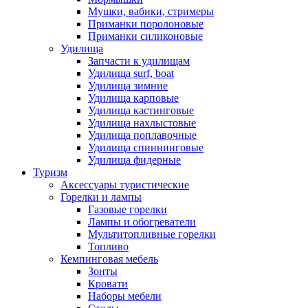
Мушки, вабики, стримеры
Приманки поролоновые
Приманки силиконовые
Удилища
Запчасти к удилищам
Удилища surf, boat
Удилища зимние
Удилища карповые
Удилища кастинговые
Удилища нахлыстовые
Удилища поплавочные
Удилища спиннинговые
Удилища фидерные
Туризм
Аксессуары туристические
Горелки и лампы
Газовые горелки
Лампы и обогреватели
Мультитопливные горелки
Топливо
Кемпинговая мебель
Зонты
Кровати
Наборы мебели