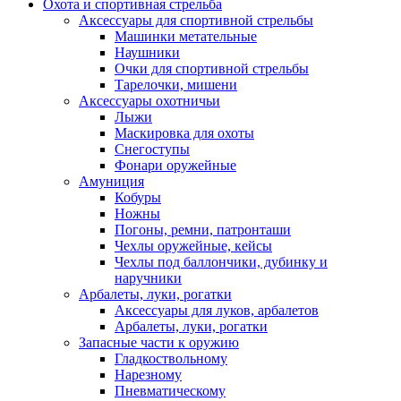
Охота и спортивная стрельба
Аксессуары для спортивной стрельбы
Машинки метательные
Наушники
Очки для спортивной стрельбы
Тарелочки, мишени
Аксессуары охотничьи
Лыжи
Маскировка для охоты
Снегоступы
Фонари оружейные
Амуниция
Кобуры
Ножны
Погоны, ремни, патронташи
Чехлы оружейные, кейсы
Чехлы под баллончики, дубинку и
наручники
Арбалеты, луки, рогатки
Аксессуары для луков, арбалетов
Арбалеты, луки, рогатки
Запасные части к оружию
Гладкоствольному
Нарезному
Пневматическому