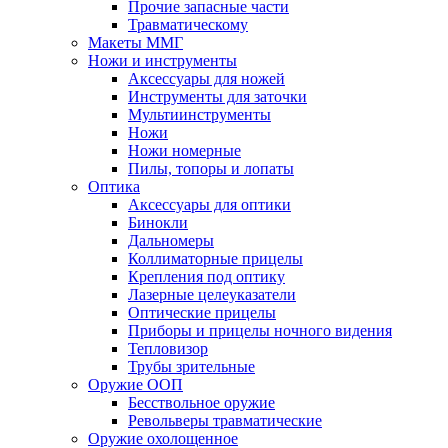
Прочие запасные части
Травматическому
Макеты ММГ
Ножи и инструменты
Аксессуары для ножей
Инструменты для заточки
Мультиинструменты
Ножи
Ножи номерные
Пилы, топоры и лопаты
Оптика
Аксессуары для оптики
Бинокли
Дальномеры
Коллиматорные прицелы
Крепления под оптику
Лазерные целеуказатели
Оптические прицелы
Приборы и прицелы ночного видения
Тепловизор
Трубы зрительные
Оружие ООП
Бесствольное оружие
Револьверы травматические
Оружие охолощенное