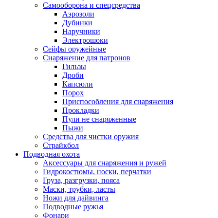
Самооборона и спецсредства
Аэрозоли
Дубинки
Наручники
Электрошоки
Сейфы оружейные
Снаряжение для патронов
Гильзы
Дроби
Капсюли
Порох
Приспособления для снаряжения
Прокладки
Пули не снаряженные
Пыжи
Средства для чистки оружия
Страйкбол
Подводная охота
Аксессуары для снаряжения и ружей
Гидрокостюмы, носки, перчатки
Груза, разгрузки, пояса
Маски, трубки, ласты
Ножи для дайвинга
Подводные ружья
Фонари