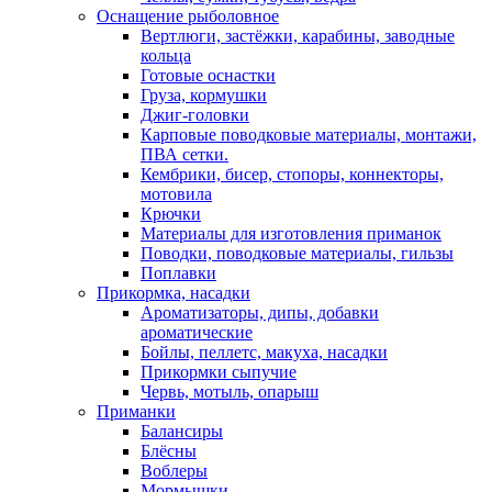
Оснащение рыболовное
Вертлюги, застёжки, карабины, заводные
кольца
Готовые оснастки
Груза, кормушки
Джиг-головки
Карповые поводковые материалы, монтажи,
ПВА сетки.
Кембрики, бисер, стопоры, коннекторы,
мотовила
Крючки
Материалы для изготовления приманок
Поводки, поводковые материалы, гильзы
Поплавки
Прикормка, насадки
Ароматизаторы, дипы, добавки
ароматические
Бойлы, пеллетс, макуха, насадки
Прикормки сыпучие
Червь, мотыль, опарыш
Приманки
Балансиры
Блёсны
Воблеры
Мормышки