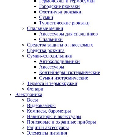
Гермочехлы и гермосумки
Городские рюкзаки
Охотничьи рюкзаки
Сумки
Туристические рюкзаки
Спальные мешки
Аксессуары для спальников
Спальники
Средства защиты от насекомых
Средства розжига
Сумки-холодильники
Автохолодильники
Аксессуары
Контейнеры изотермические
Сумки изотремические
Термоса и термокружки
Фонари
Электроника
Весы
Видеокамеры
Компасы, барометры
Навигаторы и аксессуары
Поисковые и охранные приборы
Рации и аксессуары
Элементы питания