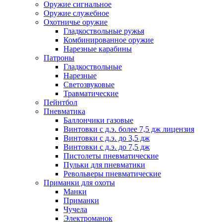
Оружие сигнальное
Оружие служебное
Охотничье оружие
Гладкоствольные ружья
Комбинированное оружие
Нарезные карабины
Патроны
Гладкоствольные
Нарезные
Светозвуковые
Травматические
Пейнтбол
Пневматика
Баллончики газовые
Винтовки с д.э. более 7,5 дж лицензия
Винтовки с д.э. до 3,5 дж
Винтовки с д.э. до 7,5 дж
Пистолеты пневматические
Пульки для пневматики
Револьверы пневматические
Приманки для охоты
Манки
Приманки
Чучела
Электроманок