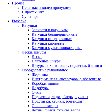
Прочее
Печатная и видео продукция
Пиротехника
Сувениры
Рыбалка
Катушки
Запчасти к катушкам
Катушки безынерционные
Катушки инерционные
Катушки карповые
Катушки мультипликаторные
Лески, шнуры
Леска
Плетёные шнуры
Шнуры нахлыстовые, подлески, бэкинги
Оборудование рыболовное
Жерлицы
Инструменты и аксессуары рыболовные
Коробки, ящики
Ледобуры
Очки
Подсачеки, садки, багры, куканы
Подставки, стойки, род-поды
Сигнализаторы
Чехлы, сумки, тубусы, вёдра