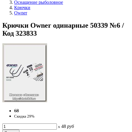
Оснащение рыболовное
Крючки
Owner
Крючки Owner одинарные 50339 №6 /
Код 323833
68
Скидка 29%
48
руб
x