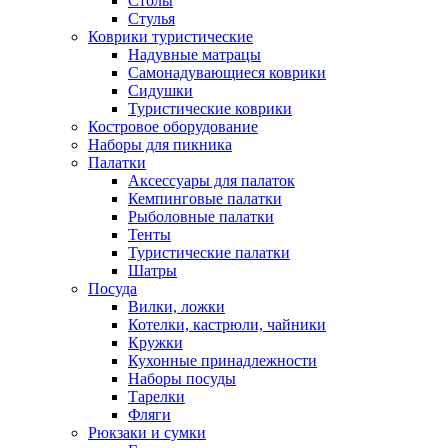
Столы
Стулья
Коврики туристические
Надувные матрацы
Самонадувающиеся коврики
Сидушки
Туристические коврики
Костровое оборудование
Наборы для пикника
Палатки
Аксессуары для палаток
Кемпинговые палатки
Рыболовные палатки
Тенты
Туристические палатки
Шатры
Посуда
Вилки, ложки
Котелки, кастрюли, чайники
Кружки
Кухонные принадлежности
Наборы посуды
Тарелки
Фляги
Рюкзаки и сумки