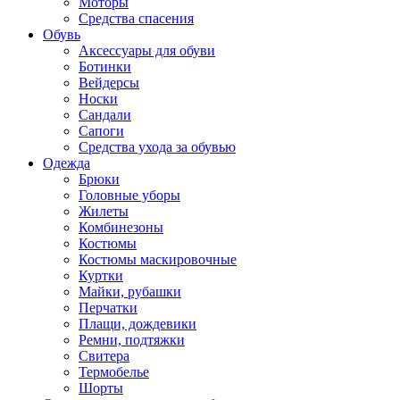
Моторы
Средства спасения
Обувь
Аксессуары для обуви
Ботинки
Вейдерсы
Носки
Сандали
Сапоги
Средства ухода за обувью
Одежда
Брюки
Головные уборы
Жилеты
Комбинезоны
Костюмы
Костюмы маскировочные
Куртки
Майки, рубашки
Перчатки
Плащи, дождевики
Ремни, подтяжки
Свитера
Термобелье
Шорты