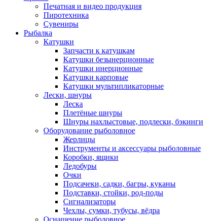
Печатная и видео продукция
Пиротехника
Сувениры
Рыбалка
Катушки
Запчасти к катушкам
Катушки безынерционные
Катушки инерционные
Катушки карповые
Катушки мультипликаторные
Лески, шнуры
Леска
Плетёные шнуры
Шнуры нахлыстовые, подлески, бэкинги
Оборудование рыболовное
Жерлицы
Инструменты и аксессуары рыболовные
Коробки, ящики
Ледобуры
Очки
Подсачеки, садки, багры, куканы
Подставки, стойки, род-поды
Сигнализаторы
Чехлы, сумки, тубусы, вёдра
Оснащение рыболовное