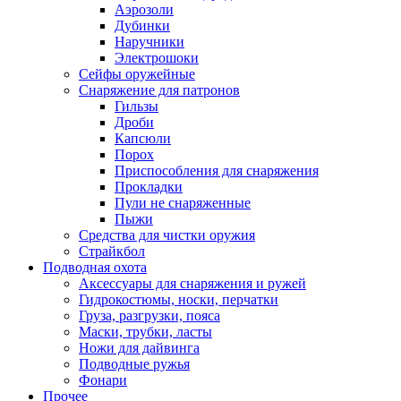
Аэрозоли
Дубинки
Наручники
Электрошоки
Сейфы оружейные
Снаряжение для патронов
Гильзы
Дроби
Капсюли
Порох
Приспособления для снаряжения
Прокладки
Пули не снаряженные
Пыжи
Средства для чистки оружия
Страйкбол
Подводная охота
Аксессуары для снаряжения и ружей
Гидрокостюмы, носки, перчатки
Груза, разгрузки, пояса
Маски, трубки, ласты
Ножи для дайвинга
Подводные ружья
Фонари
Прочее