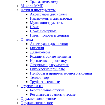
Травматическому
Макеты ММГ
Ножи и инструменты
Аксессуары для ножей
Инструменты для заточки
Мультиинструменты
Ножи
Ножи номерные
Пилы, топоры и лопаты
Оптика
Аксессуары для оптики
Бинокли
Дальномеры
Коллиматорные прицелы
Крепления под оптику
Лазерные целеуказатели
Оптические прицелы
Приборы и прицелы ночного видения
Тепловизор
Трубы зрительные
Оружие ООП
Бесствольное оружие
Револьверы травматические
Оружие охолощенное
Оружие сигнальное