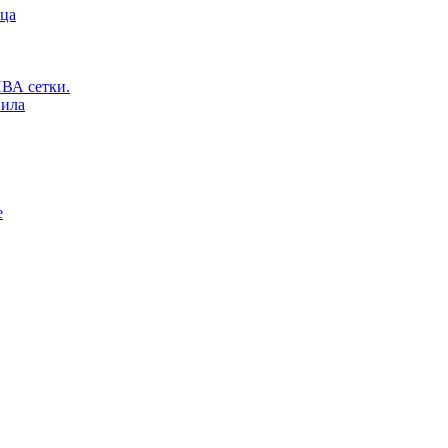
ьца
ВА сетки.
вила
е