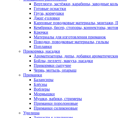
Вертлюги, застёжки, карабины, заводные кол
Готовые оснастки
Груза, кормушки
Джиг-головки
Карповые поводковые материалы, монтажи, П
Кембрики, бисер, стопоры, коннекторы, мото
Крючки
Материалы для изготовления приманок
Поводки, поводковые материалы, гильзы
Поплавки
Прикормка, насадки
Ароматизаторы, дипы, добавки ароматически
Бойлы, пеллетс, макуха, насадки
Прикормки сыпучие
Червь, мотыль, опарыш
Приманки
Балансиры
Блёсны
Воблеры
Мормышки
Мушки, вабики, стримеры
Приманки поролоновые
Приманки силиконовые
Удилища
Запчасти к удилищам