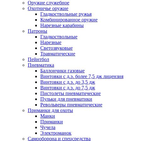
Оружие служебное
Охотничье оружие
Гладкоствольные ружья
Комбинированное оружие
Нарезные карабины
Патроны
Гладкоствольные
Нарезные
Светозвуковые
Травматические
Пейнтбол
Пневматика
Баллончики газовые
Винтовки с д.э. более 7,5 дж лицензия
Винтовки с д.э. до 3,5 дж
Винтовки с д.э. до 7,5 дж
Пистолеты пневматические
Пульки для пневматики
Револьверы пневматические
Приманки для охоты
Манки
Приманки
Чучела
Электроманок
Самооборона и спецсредства