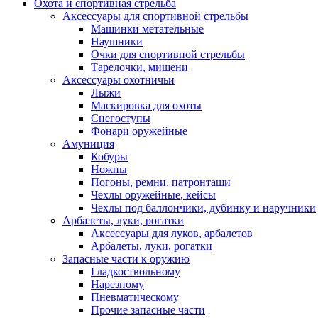
Охота и спортивная стрельба
Аксессуары для спортивной стрельбы
Машинки метательные
Наушники
Очки для спортивной стрельбы
Тарелочки, мишени
Аксессуары охотничьи
Лыжи
Маскировка для охоты
Снегоступы
Фонари оружейные
Амуниция
Кобуры
Ножны
Погоны, ремни, патронташи
Чехлы оружейные, кейсы
Чехлы под баллончики, дубинку и наручники
Арбалеты, луки, рогатки
Аксессуары для луков, арбалетов
Арбалеты, луки, рогатки
Запасные части к оружию
Гладкоствольному
Нарезному
Пневматическому
Прочие запасные части