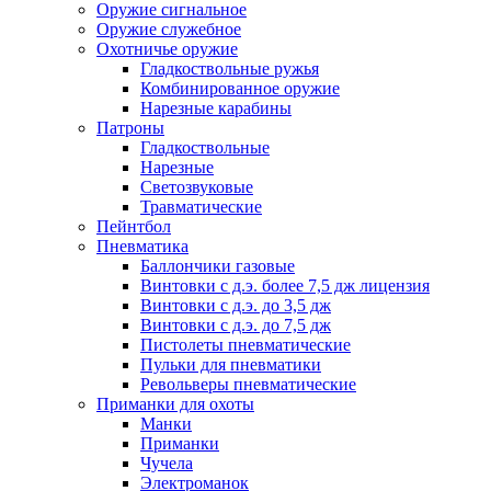
Оружие сигнальное
Оружие служебное
Охотничье оружие
Гладкоствольные ружья
Комбинированное оружие
Нарезные карабины
Патроны
Гладкоствольные
Нарезные
Светозвуковые
Травматические
Пейнтбол
Пневматика
Баллончики газовые
Винтовки с д.э. более 7,5 дж лицензия
Винтовки с д.э. до 3,5 дж
Винтовки с д.э. до 7,5 дж
Пистолеты пневматические
Пульки для пневматики
Револьверы пневматические
Приманки для охоты
Манки
Приманки
Чучела
Электроманок