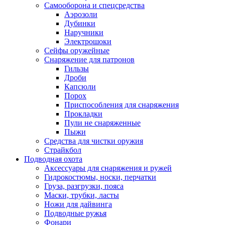
Самооборона и спецсредства
Аэрозоли
Дубинки
Наручники
Электрошоки
Сейфы оружейные
Снаряжение для патронов
Гильзы
Дроби
Капсюли
Порох
Приспособления для снаряжения
Прокладки
Пули не снаряженные
Пыжи
Средства для чистки оружия
Страйкбол
Подводная охота
Аксессуары для снаряжения и ружей
Гидрокостюмы, носки, перчатки
Груза, разгрузки, пояса
Маски, трубки, ласты
Ножи для дайвинга
Подводные ружья
Фонари