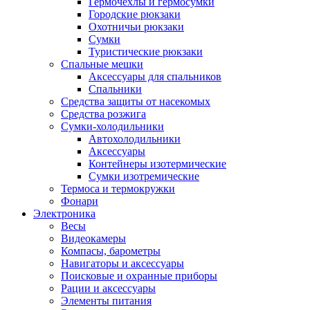
Гермочехлы и гермосумки
Городские рюкзаки
Охотничьи рюкзаки
Сумки
Туристические рюкзаки
Спальные мешки
Аксессуары для спальников
Спальники
Средства защиты от насекомых
Средства розжига
Сумки-холодильники
Автохолодильники
Аксессуары
Контейнеры изотермические
Сумки изотремические
Термоса и термокружки
Фонари
Электроника
Весы
Видеокамеры
Компасы, барометры
Навигаторы и аксессуары
Поисковые и охранные приборы
Рации и аксессуары
Элементы питания