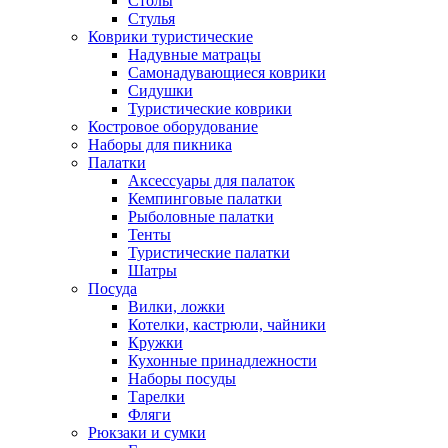
Столы
Стулья
Коврики туристические
Надувные матрацы
Самонадувающиеся коврики
Сидушки
Туристические коврики
Костровое оборудование
Наборы для пикника
Палатки
Аксессуары для палаток
Кемпинговые палатки
Рыболовные палатки
Тенты
Туристические палатки
Шатры
Посуда
Вилки, ложки
Котелки, кастрюли, чайники
Кружки
Кухонные принадлежности
Наборы посуды
Тарелки
Фляги
Рюкзаки и сумки