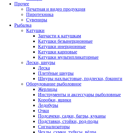
Прочее
Печатная и видео продукция
Пиротехника
Сувениры
Рыбалка
Катушки
Запчасти к катушкам
Катушки безынерционные
Катушки инерционные
Катушки карповые
Катушки мультипликаторные
Лески, шнуры
Леска
Плетёные шнуры
Шнуры нахлыстовые, подлески, бэкинги
Оборудование рыболовное
Жерлицы
Инструменты и аксессуары рыболовные
Коробки, ящики
Ледобуры
Очки
Подсачеки, садки, багры, куканы
Подставки, стойки, род-поды
Сигнализаторы
Чехлы, сумки, тубусы, вёдра