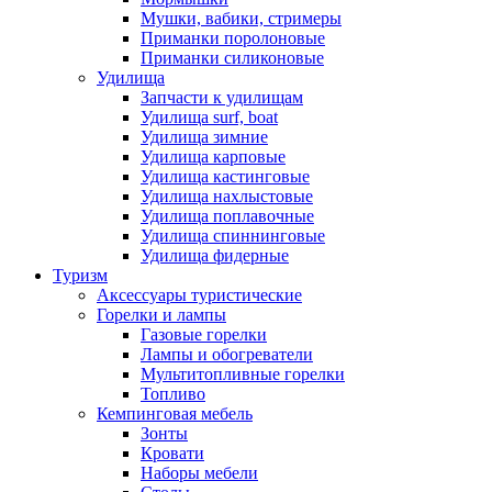
Мушки, вабики, стримеры
Приманки поролоновые
Приманки силиконовые
Удилища
Запчасти к удилищам
Удилища surf, boat
Удилища зимние
Удилища карповые
Удилища кастинговые
Удилища нахлыстовые
Удилища поплавочные
Удилища спиннинговые
Удилища фидерные
Туризм
Аксессуары туристические
Горелки и лампы
Газовые горелки
Лампы и обогреватели
Мультитопливные горелки
Топливо
Кемпинговая мебель
Зонты
Кровати
Наборы мебели