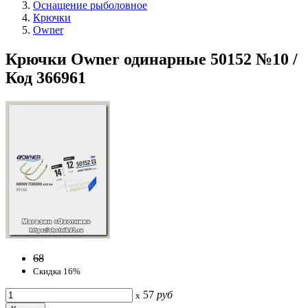
Оснащение рыболовное
Крючки
Owner
Крючки Owner одинарные 50152 №10 /
Код 366961
68
Скидка 16%
57
руб
x