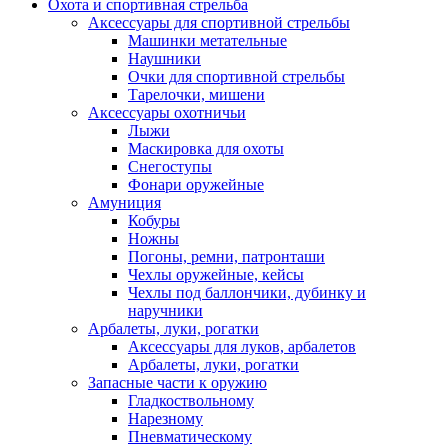
Охота и спортивная стрельба
Аксессуары для спортивной стрельбы
Машинки метательные
Наушники
Очки для спортивной стрельбы
Тарелочки, мишени
Аксессуары охотничьи
Лыжи
Маскировка для охоты
Снегоступы
Фонари оружейные
Амуниция
Кобуры
Ножны
Погоны, ремни, патронташи
Чехлы оружейные, кейсы
Чехлы под баллончики, дубинку и
наручники
Арбалеты, луки, рогатки
Аксессуары для луков, арбалетов
Арбалеты, луки, рогатки
Запасные части к оружию
Гладкоствольному
Нарезному
Пневматическому