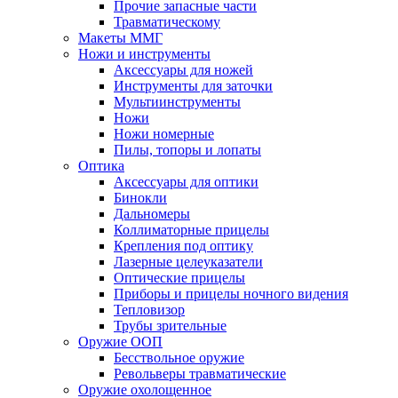
Прочие запасные части
Травматическому
Макеты ММГ
Ножи и инструменты
Аксессуары для ножей
Инструменты для заточки
Мультиинструменты
Ножи
Ножи номерные
Пилы, топоры и лопаты
Оптика
Аксессуары для оптики
Бинокли
Дальномеры
Коллиматорные прицелы
Крепления под оптику
Лазерные целеуказатели
Оптические прицелы
Приборы и прицелы ночного видения
Тепловизор
Трубы зрительные
Оружие ООП
Бесствольное оружие
Револьверы травматические
Оружие охолощенное