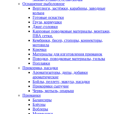
Оснащение рыболовное
Вертлюги, застёжки, карабины, заводные
кольца
Готовые оснастки
Груза, кормушки
Джиг-головки
Карповые поводковые материалы, монтажи,
ПВА сетки.
Кембрики, бисер, стопоры, коннекторы,
мотовила
Крючки
Материалы для изготовления приманок
Поводки, поводковые материалы, гильзы
Поплавки
Прикормка, насадки
Ароматизаторы, дипы, добавки
ароматические
Бойлы, пеллетс, макуха, насадки
Прикормки сыпучие
Червь, мотыль, опарыш
Приманки
Балансиры
Блёсны
Воблеры
Мормышки