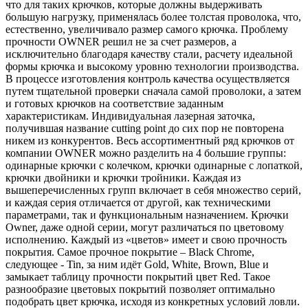
что для таких крючков, которые должны выдерживать
большую нагрузку, применялась более толстая проволока, что,
естественно, увеличивало размер самого крючка. Проблему
прочности OWNER решил не за счет размеров, а
исключительно благодаря качеству стали, расчету идеальной
формы крючка и высокому уровню технологии производства.
В процессе изготовления контроль качества осуществляется
путем тщательной проверки сначала самой проволоки, а затем
и готовых крючков на соответствие заданным
характеристикам. Индивидуальная лазерная заточка,
получившая название cutting point до сих пор не повторена
никем из конкурентов. Весь ассортиментный ряд крючков от
компании OWNER можно разделить на 4 большие группы:
одинарные крючки с колечком, крючки одинарные с лопаткой,
крючки двойники и крючки тройники. Каждая из
вышеперечисленных групп включает в себя множество серий,
и каждая серия отличается от другой, как техническими
параметрами, так и функциональным назначением. Крючки
Owner, даже одной серии, могут различаться по цветовому
исполнению. Каждый из «цветов» имеет и свою прочность
покрытия. Самое прочное покрытие – Black Chrome,
следующее - Tin, за ним идёт Gold, White, Brown, Blue и
замыкает таблицу прочности покрытий цвет Red. Такое
разнообразие цветовых покрытий позволяет оптимально
подобрать цвет крючка, исходя из конкретных условий ловли.