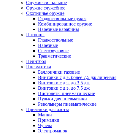
Оружие сигнальное
Оружие служебное
Охотничье оружие
Гладкоствольные ружья
Комбинированное оружие
Нарезные карабины
Патроны
Гладкоствольные
Нарезные
Светозвуковые
Травматические
Пейнтбол
Пневматика
Баллончики газовые
Винтовки с д.э. более 7,5 дж лицензия
Винтовки с д.э. до 3,5 дж
Винтовки с д.э. до 7,5 дж
Пистолеты пневматические
Пульки для пневматики
Револьверы пневматические
Приманки для охоты
Манки
Приманки
Чучела
Электроманок