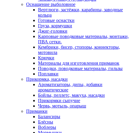
Оснащение рыболовное
Вертлюги, застёжки, карабины, заводные
кольца
Готовые оснастки
Груза, кормушки
Джиг-головки
Карповые поводковые материалы, монтажи,
ПВА сетки.
Кембрики, бисер, стопоры, коннекторы,
мотовила
Крючки
Материалы для изготовления приманок
Поводки, поводковые материалы, гильзы
Поплавки
Прикормка, насадки
Ароматизаторы, дипы, добавки
ароматические
Бойлы, пеллетс, макуха, насадки
Прикормки сыпучие
Червь, мотыль, опарыш
Приманки
Балансиры
Блёсны
Воблеры
Мормышки