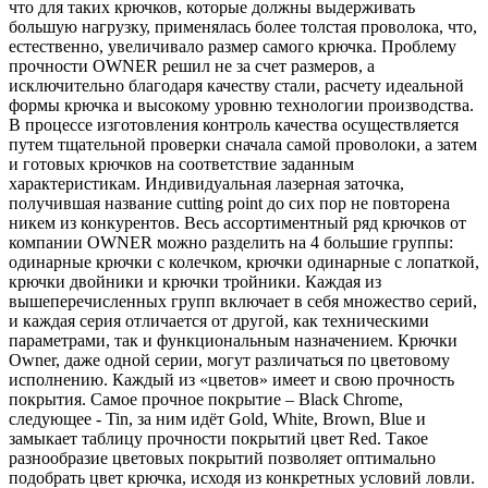
что для таких крючков, которые должны выдерживать
большую нагрузку, применялась более толстая проволока, что,
естественно, увеличивало размер самого крючка. Проблему
прочности OWNER решил не за счет размеров, а
исключительно благодаря качеству стали, расчету идеальной
формы крючка и высокому уровню технологии производства.
В процессе изготовления контроль качества осуществляется
путем тщательной проверки сначала самой проволоки, а затем
и готовых крючков на соответствие заданным
характеристикам. Индивидуальная лазерная заточка,
получившая название cutting point до сих пор не повторена
никем из конкурентов. Весь ассортиментный ряд крючков от
компании OWNER можно разделить на 4 большие группы:
одинарные крючки с колечком, крючки одинарные с лопаткой,
крючки двойники и крючки тройники. Каждая из
вышеперечисленных групп включает в себя множество серий,
и каждая серия отличается от другой, как техническими
параметрами, так и функциональным назначением. Крючки
Owner, даже одной серии, могут различаться по цветовому
исполнению. Каждый из «цветов» имеет и свою прочность
покрытия. Самое прочное покрытие – Black Chrome,
следующее - Tin, за ним идёт Gold, White, Brown, Blue и
замыкает таблицу прочности покрытий цвет Red. Такое
разнообразие цветовых покрытий позволяет оптимально
подобрать цвет крючка, исходя из конкретных условий ловли.