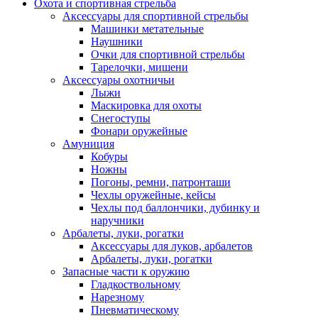
Охота и спортивная стрельба
Аксессуары для спортивной стрельбы
Машинки метательные
Наушники
Очки для спортивной стрельбы
Тарелочки, мишени
Аксессуары охотничьи
Лыжи
Маскировка для охоты
Снегоступы
Фонари оружейные
Амуниция
Кобуры
Ножны
Погоны, ремни, патронташи
Чехлы оружейные, кейсы
Чехлы под баллончики, дубинку и
наручники
Арбалеты, луки, рогатки
Аксессуары для луков, арбалетов
Арбалеты, луки, рогатки
Запасные части к оружию
Гладкоствольному
Нарезному
Пневматическому