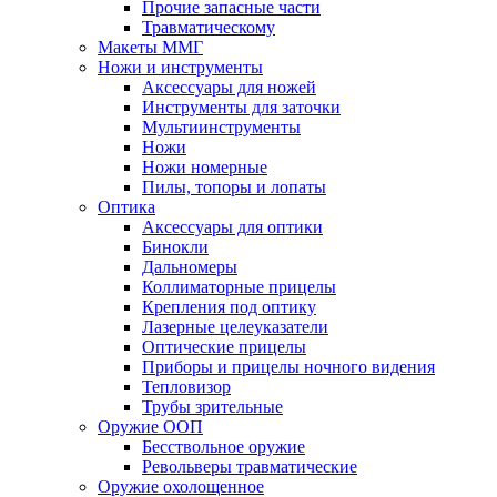
Прочие запасные части
Травматическому
Макеты ММГ
Ножи и инструменты
Аксессуары для ножей
Инструменты для заточки
Мультиинструменты
Ножи
Ножи номерные
Пилы, топоры и лопаты
Оптика
Аксессуары для оптики
Бинокли
Дальномеры
Коллиматорные прицелы
Крепления под оптику
Лазерные целеуказатели
Оптические прицелы
Приборы и прицелы ночного видения
Тепловизор
Трубы зрительные
Оружие ООП
Бесствольное оружие
Револьверы травматические
Оружие охолощенное