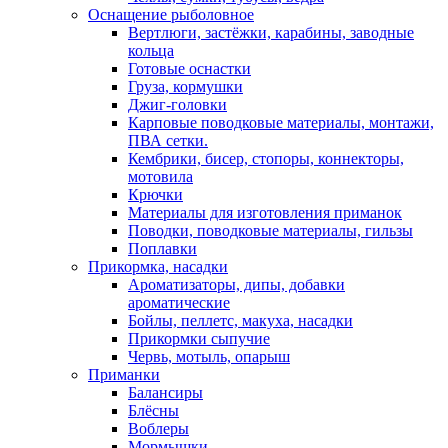
Оснащение рыболовное
Вертлюги, застёжки, карабины, заводные
кольца
Готовые оснастки
Груза, кормушки
Джиг-головки
Карповые поводковые материалы, монтажи,
ПВА сетки.
Кембрики, бисер, стопоры, коннекторы,
мотовила
Крючки
Материалы для изготовления приманок
Поводки, поводковые материалы, гильзы
Поплавки
Прикормка, насадки
Ароматизаторы, дипы, добавки
ароматические
Бойлы, пеллетс, макуха, насадки
Прикормки сыпучие
Червь, мотыль, опарыш
Приманки
Балансиры
Блёсны
Воблеры
Мормышки