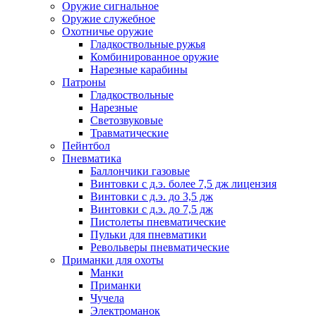
Оружие сигнальное
Оружие служебное
Охотничье оружие
Гладкоствольные ружья
Комбинированное оружие
Нарезные карабины
Патроны
Гладкоствольные
Нарезные
Светозвуковые
Травматические
Пейнтбол
Пневматика
Баллончики газовые
Винтовки с д.э. более 7,5 дж лицензия
Винтовки с д.э. до 3,5 дж
Винтовки с д.э. до 7,5 дж
Пистолеты пневматические
Пульки для пневматики
Револьверы пневматические
Приманки для охоты
Манки
Приманки
Чучела
Электроманок