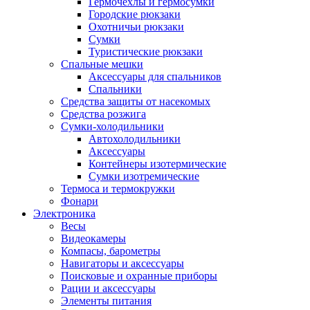
Гермочехлы и гермосумки
Городские рюкзаки
Охотничьи рюкзаки
Сумки
Туристические рюкзаки
Спальные мешки
Аксессуары для спальников
Спальники
Средства защиты от насекомых
Средства розжига
Сумки-холодильники
Автохолодильники
Аксессуары
Контейнеры изотермические
Сумки изотремические
Термоса и термокружки
Фонари
Электроника
Весы
Видеокамеры
Компасы, барометры
Навигаторы и аксессуары
Поисковые и охранные приборы
Рации и аксессуары
Элементы питания