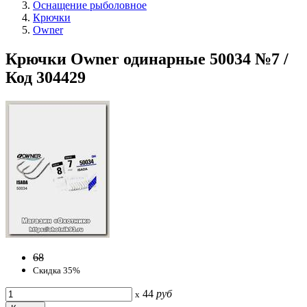
Оснащение рыболовное
Крючки
Owner
Крючки Owner одинарные 50034 №7 /
Код 304429
68
Скидка 35%
44
руб
x