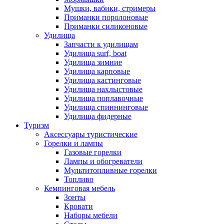
Мушки, вабики, стримеры
Приманки поролоновые
Приманки силиконовые
Удилища
Запчасти к удилищам
Удилища surf, boat
Удилища зимние
Удилища карповые
Удилища кастинговые
Удилища нахлыстовые
Удилища поплавочные
Удилища спиннинговые
Удилища фидерные
Туризм
Аксессуары туристические
Горелки и лампы
Газовые горелки
Лампы и обогреватели
Мультитопливные горелки
Топливо
Кемпинговая мебель
Зонты
Кровати
Наборы мебели