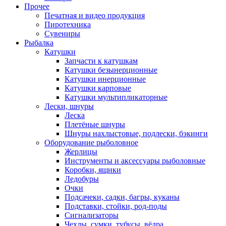
Прочее
Печатная и видео продукция
Пиротехника
Сувениры
Рыбалка
Катушки
Запчасти к катушкам
Катушки безынерционные
Катушки инерционные
Катушки карповые
Катушки мультипликаторные
Лески, шнуры
Леска
Плетёные шнуры
Шнуры нахлыстовые, подлески, бэкинги
Оборудование рыболовное
Жерлицы
Инструменты и аксессуары рыболовные
Коробки, ящики
Ледобуры
Очки
Подсачеки, садки, багры, куканы
Подставки, стойки, род-поды
Сигнализаторы
Чехлы, сумки, тубусы, вёдра