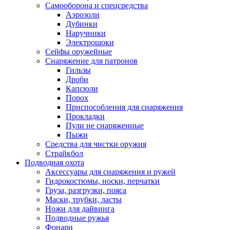
Самооборона и спецсредства
Аэрозоли
Дубинки
Наручники
Электрошоки
Сейфы оружейные
Снаряжение для патронов
Гильзы
Дроби
Капсюли
Порох
Приспособления для снаряжения
Прокладки
Пули не снаряженные
Пыжи
Средства для чистки оружия
Страйкбол
Подводная охота
Аксессуары для снаряжения и ружей
Гидрокостюмы, носки, перчатки
Груза, разгрузки, пояса
Маски, трубки, ласты
Ножи для дайвинга
Подводные ружья
Фонари