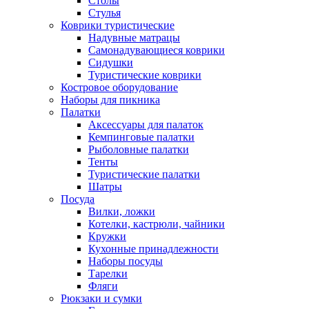
Столы
Стулья
Коврики туристические
Надувные матрацы
Самонадувающиеся коврики
Сидушки
Туристические коврики
Костровое оборудование
Наборы для пикника
Палатки
Аксессуары для палаток
Кемпинговые палатки
Рыболовные палатки
Тенты
Туристические палатки
Шатры
Посуда
Вилки, ложки
Котелки, кастрюли, чайники
Кружки
Кухонные принадлежности
Наборы посуды
Тарелки
Фляги
Рюкзаки и сумки