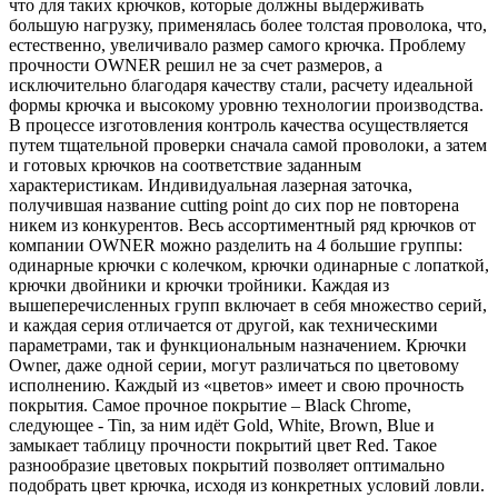
что для таких крючков, которые должны выдерживать
большую нагрузку, применялась более толстая проволока, что,
естественно, увеличивало размер самого крючка. Проблему
прочности OWNER решил не за счет размеров, а
исключительно благодаря качеству стали, расчету идеальной
формы крючка и высокому уровню технологии производства.
В процессе изготовления контроль качества осуществляется
путем тщательной проверки сначала самой проволоки, а затем
и готовых крючков на соответствие заданным
характеристикам. Индивидуальная лазерная заточка,
получившая название cutting point до сих пор не повторена
никем из конкурентов. Весь ассортиментный ряд крючков от
компании OWNER можно разделить на 4 большие группы:
одинарные крючки с колечком, крючки одинарные с лопаткой,
крючки двойники и крючки тройники. Каждая из
вышеперечисленных групп включает в себя множество серий,
и каждая серия отличается от другой, как техническими
параметрами, так и функциональным назначением. Крючки
Owner, даже одной серии, могут различаться по цветовому
исполнению. Каждый из «цветов» имеет и свою прочность
покрытия. Самое прочное покрытие – Black Chrome,
следующее - Tin, за ним идёт Gold, White, Brown, Blue и
замыкает таблицу прочности покрытий цвет Red. Такое
разнообразие цветовых покрытий позволяет оптимально
подобрать цвет крючка, исходя из конкретных условий ловли.