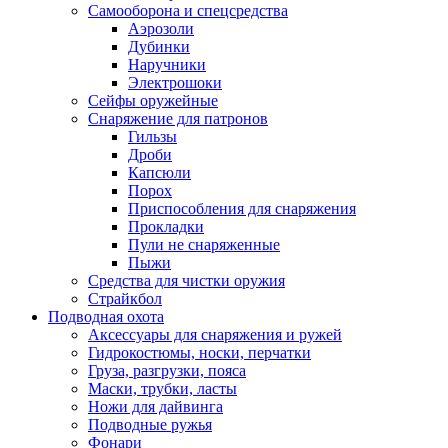
Самооборона и спецсредства
Аэрозоли
Дубинки
Наручники
Электрошоки
Сейфы оружейные
Снаряжение для патронов
Гильзы
Дроби
Капсюли
Порох
Приспособления для снаряжения
Прокладки
Пули не снаряженные
Пыжи
Средства для чистки оружия
Страйкбол
Подводная охота
Аксессуары для снаряжения и ружей
Гидрокостюмы, носки, перчатки
Груза, разгрузки, пояса
Маски, трубки, ласты
Ножи для дайвинга
Подводные ружья
Фонари