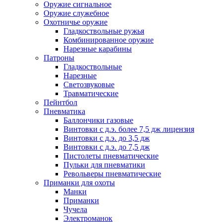
Оружие сигнальное
Оружие служебное
Охотничье оружие
Гладкоствольные ружья
Комбинированное оружие
Нарезные карабины
Патроны
Гладкоствольные
Нарезные
Светозвуковые
Травматические
Пейнтбол
Пневматика
Баллончики газовые
Винтовки с д.э. более 7,5 дж лицензия
Винтовки с д.э. до 3,5 дж
Винтовки с д.э. до 7,5 дж
Пистолеты пневматические
Пульки для пневматики
Револьверы пневматические
Приманки для охоты
Манки
Приманки
Чучела
Электроманок