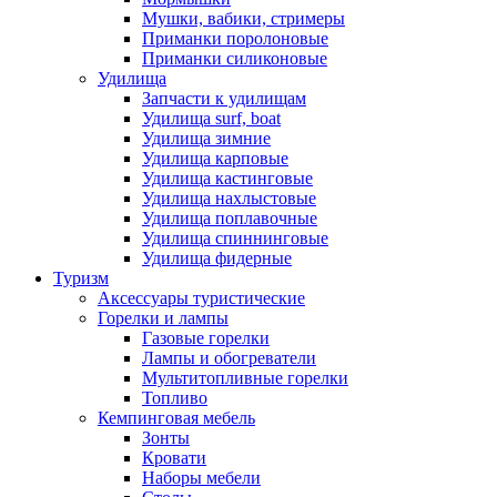
Мушки, вабики, стримеры
Приманки поролоновые
Приманки силиконовые
Удилища
Запчасти к удилищам
Удилища surf, boat
Удилища зимние
Удилища карповые
Удилища кастинговые
Удилища нахлыстовые
Удилища поплавочные
Удилища спиннинговые
Удилища фидерные
Туризм
Аксессуары туристические
Горелки и лампы
Газовые горелки
Лампы и обогреватели
Мультитопливные горелки
Топливо
Кемпинговая мебель
Зонты
Кровати
Наборы мебели