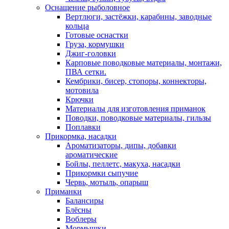
Оснащение рыболовное
Вертлюги, застёжки, карабины, заводные
кольца
Готовые оснастки
Груза, кормушки
Джиг-головки
Карповые поводковые материалы, монтажи,
ПВА сетки.
Кембрики, бисер, стопоры, коннекторы,
мотовила
Крючки
Материалы для изготовления приманок
Поводки, поводковые материалы, гильзы
Поплавки
Прикормка, насадки
Ароматизаторы, дипы, добавки
ароматические
Бойлы, пеллетс, макуха, насадки
Прикормки сыпучие
Червь, мотыль, опарыш
Приманки
Балансиры
Блёсны
Воблеры
Мормышки