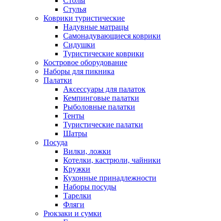
Столы
Стулья
Коврики туристические
Надувные матрацы
Самонадувающиеся коврики
Сидушки
Туристические коврики
Костровое оборудование
Наборы для пикника
Палатки
Аксессуары для палаток
Кемпинговые палатки
Рыболовные палатки
Тенты
Туристические палатки
Шатры
Посуда
Вилки, ложки
Котелки, кастрюли, чайники
Кружки
Кухонные принадлежности
Наборы посуды
Тарелки
Фляги
Рюкзаки и сумки