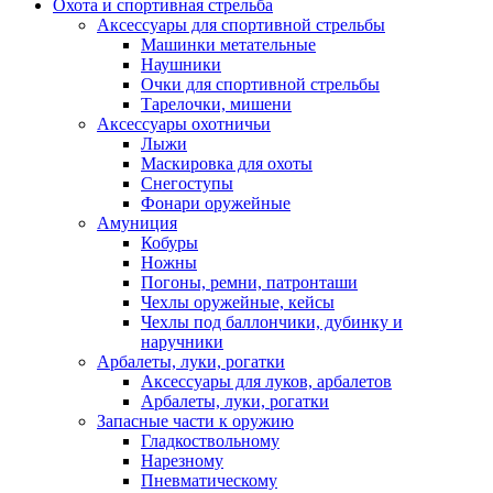
Охота и спортивная стрельба
Аксессуары для спортивной стрельбы
Машинки метательные
Наушники
Очки для спортивной стрельбы
Тарелочки, мишени
Аксессуары охотничьи
Лыжи
Маскировка для охоты
Снегоступы
Фонари оружейные
Амуниция
Кобуры
Ножны
Погоны, ремни, патронташи
Чехлы оружейные, кейсы
Чехлы под баллончики, дубинку и
наручники
Арбалеты, луки, рогатки
Аксессуары для луков, арбалетов
Арбалеты, луки, рогатки
Запасные части к оружию
Гладкоствольному
Нарезному
Пневматическому