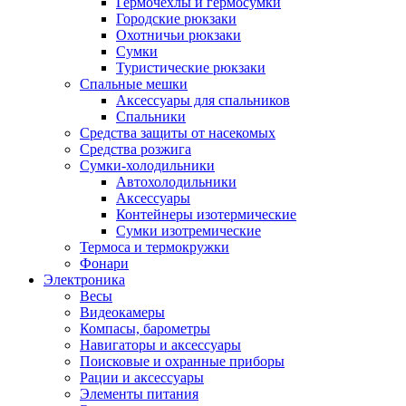
Гермочехлы и гермосумки
Городские рюкзаки
Охотничьи рюкзаки
Сумки
Туристические рюкзаки
Спальные мешки
Аксессуары для спальников
Спальники
Средства защиты от насекомых
Средства розжига
Сумки-холодильники
Автохолодильники
Аксессуары
Контейнеры изотермические
Сумки изотремические
Термоса и термокружки
Фонари
Электроника
Весы
Видеокамеры
Компасы, барометры
Навигаторы и аксессуары
Поисковые и охранные приборы
Рации и аксессуары
Элементы питания