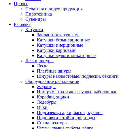
Прочее
Печатная и видео продукция
Пиротехника
Сувениры
Рыбалка
Катушки
Запчасти к катушкам
Катушки безынерционные
Катушки инерционные
Катушки карповые
Катушки мультипликаторные
Лески, шнуры
Леска
Плетёные шнуры
Шнуры нахлыстовые, подлески, бэкинги
Оборудование рыболовное
Жерлицы
Инструменты и аксессуары рыболовные
Коробки, ящики
Ледобуры
Очки
Подсачеки, садки, багры, куканы
Подставки, стойки, род-поды
Сигнализаторы
Чехлы, сумки, тубусы, вёдра