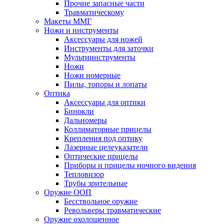
Прочие запасные части
Травматическому
Макеты ММГ
Ножи и инструменты
Аксессуары для ножей
Инструменты для заточки
Мультиинструменты
Ножи
Ножи номерные
Пилы, топоры и лопаты
Оптика
Аксессуары для оптики
Бинокли
Дальномеры
Коллиматорные прицелы
Крепления под оптику
Лазерные целеуказатели
Оптические прицелы
Приборы и прицелы ночного видения
Тепловизор
Трубы зрительные
Оружие ООП
Бесствольное оружие
Револьверы травматические
Оружие охолощенное