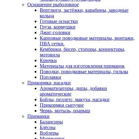
Оснащение рыболовное
Вертлюги, застёжки, карабины, заводные
кольца
Готовые оснастки
Груза, кормушки
Джиг-головки
Карповые поводковые материалы, монтажи,
ПВА сетки.
Кембрики, бисер, стопоры, коннекторы,
мотовила
Крючки
Материалы для изготовления приманок
Поводки, поводковые материалы, гильзы
Поплавки
Прикормка, насадки
Ароматизаторы, дипы, добавки
ароматические
Бойлы, пеллетс, макуха, насадки
Прикормки сыпучие
Червь, мотыль, опарыш
Приманки
Балансиры
Блёсны
Воблеры
Мормышки