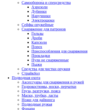
Самооборона и спецсредства
Аэрозоли
Дубинки
Наручники
Электрошоки
Сейфы оружейные
Снаряжение для патронов
Гильзы
Дроби
Капсюли
Порох
Приспособления для снаряжения
Прокладки
Пули не снаряженные
Пыжи
Средства для чистки оружия
Страйкбол
Подводная охота
Аксессуары для снаряжения и ружей
Гидрокостюмы, носки, перчатки
Груза, разгрузки, пояса
Маски, трубки, ласты
Ножи для дайвинга
Подводные ружья
Фонари