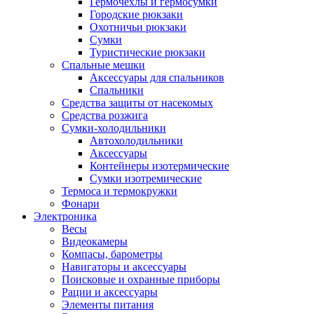
Гермочехлы и гермосумки
Городские рюкзаки
Охотничьи рюкзаки
Сумки
Туристические рюкзаки
Спальные мешки
Аксессуары для спальников
Спальники
Средства защиты от насекомых
Средства розжига
Сумки-холодильники
Автохолодильники
Аксессуары
Контейнеры изотермические
Сумки изотремические
Термоса и термокружки
Фонари
Электроника
Весы
Видеокамеры
Компасы, барометры
Навигаторы и аксессуары
Поисковые и охранные приборы
Рации и аксессуары
Элементы питания