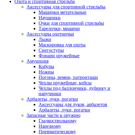
Охота и спортивная стрельба
Аксессуары для спортивной стрельбы
Машинки метательные
Наушники
Очки для спортивной стрельбы
Тарелочки, мишени
Аксессуары охотничьи
Лыжи
Маскировка для охоты
Снегоступы
Фонари оружейные
Амуниция
Кобуры
Ножны
Погоны, ремни, патронташи
Чехлы оружейные, кейсы
Чехлы под баллончики, дубинку и
наручники
Арбалеты, луки, рогатки
Аксессуары для луков, арбалетов
Арбалеты, луки, рогатки
Запасные части к оружию
Гладкоствольному
Нарезному
Пневматическому