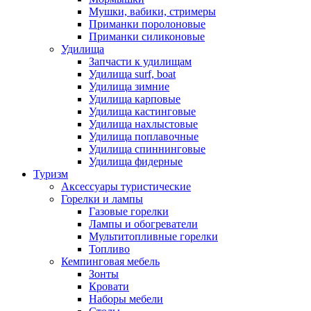
Мушки, вабики, стримеры
Приманки поролоновые
Приманки силиконовые
Удилища
Запчасти к удилищам
Удилища surf, boat
Удилища зимние
Удилища карповые
Удилища кастинговые
Удилища нахлыстовые
Удилища поплавочные
Удилища спиннинговые
Удилища фидерные
Туризм
Аксессуары туристические
Горелки и лампы
Газовые горелки
Лампы и обогреватели
Мультитопливные горелки
Топливо
Кемпинговая мебель
Зонты
Кровати
Наборы мебели