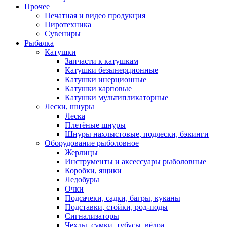
Прочее
Печатная и видео продукция
Пиротехника
Сувениры
Рыбалка
Катушки
Запчасти к катушкам
Катушки безынерционные
Катушки инерционные
Катушки карповые
Катушки мультипликаторные
Лески, шнуры
Леска
Плетёные шнуры
Шнуры нахлыстовые, подлески, бэкинги
Оборудование рыболовное
Жерлицы
Инструменты и аксессуары рыболовные
Коробки, ящики
Ледобуры
Очки
Подсачеки, садки, багры, куканы
Подставки, стойки, род-поды
Сигнализаторы
Чехлы, сумки, тубусы, вёдра