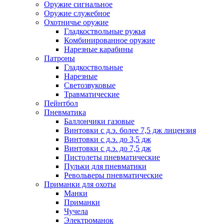
Оружие сигнальное
Оружие служебное
Охотничье оружие
Гладкоствольные ружья
Комбинированное оружие
Нарезные карабины
Патроны
Гладкоствольные
Нарезные
Светозвуковые
Травматические
Пейнтбол
Пневматика
Баллончики газовые
Винтовки с д.э. более 7,5 дж лицензия
Винтовки с д.э. до 3,5 дж
Винтовки с д.э. до 7,5 дж
Пистолеты пневматические
Пульки для пневматики
Револьверы пневматические
Приманки для охоты
Манки
Приманки
Чучела
Электроманок