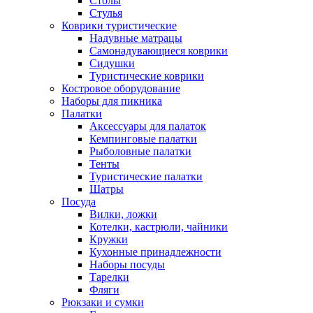
Столы
Стулья
Коврики туристические
Надувные матрацы
Самонадувающиеся коврики
Сидушки
Туристические коврики
Костровое оборудование
Наборы для пикника
Палатки
Аксессуары для палаток
Кемпинговые палатки
Рыболовные палатки
Тенты
Туристические палатки
Шатры
Посуда
Вилки, ложки
Котелки, кастрюли, чайники
Кружки
Кухонные принадлежности
Наборы посуды
Тарелки
Фляги
Рюкзаки и сумки