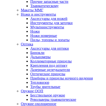
Прочие запасные части
Травматическому
Макеты ММГ
Ножи и инструменты
Аксессуары для ножей
Инструменты для заточки
Мультиинструменты
Ножи
Ножи номерные
Пилы, топоры и лопаты
Оптика
Аксессуары для оптики
Бинокли
Дальномеры
Коллиматорные прицелы
Крепления под оптику
Лазерные целеуказатели
Оптические прицелы
Приборы и прицелы ночного видения
Тепловизор
Трубы зрительные
Оружие ООП
Бесствольное оружие
Револьверы травматические
Оружие охолощенное