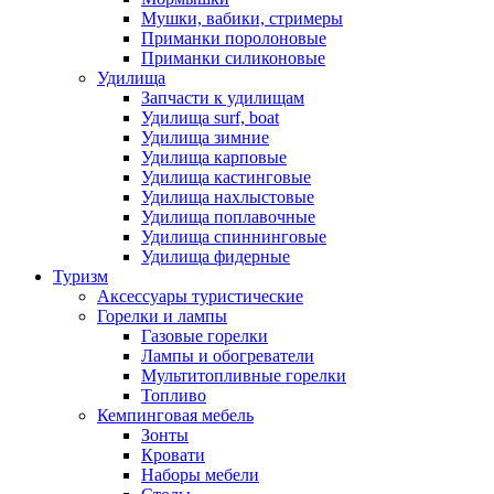
Мушки, вабики, стримеры
Приманки поролоновые
Приманки силиконовые
Удилища
Запчасти к удилищам
Удилища surf, boat
Удилища зимние
Удилища карповые
Удилища кастинговые
Удилища нахлыстовые
Удилища поплавочные
Удилища спиннинговые
Удилища фидерные
Туризм
Аксессуары туристические
Горелки и лампы
Газовые горелки
Лампы и обогреватели
Мультитопливные горелки
Топливо
Кемпинговая мебель
Зонты
Кровати
Наборы мебели