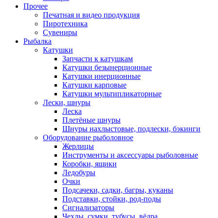
Прочее
Печатная и видео продукция
Пиротехника
Сувениры
Рыбалка
Катушки
Запчасти к катушкам
Катушки безынерционные
Катушки инерционные
Катушки карповые
Катушки мультипликаторные
Лески, шнуры
Леска
Плетёные шнуры
Шнуры нахлыстовые, подлески, бэкинги
Оборудование рыболовное
Жерлицы
Инструменты и аксессуары рыболовные
Коробки, ящики
Ледобуры
Очки
Подсачеки, садки, багры, куканы
Подставки, стойки, род-поды
Сигнализаторы
Чехлы, сумки, тубусы, вёдра