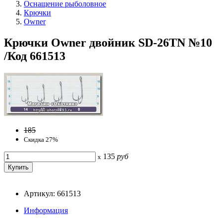
Оснащение рыболовное
Крючки
Owner
Крючки Owner двойник SD-26TN №10
/Код 661513
185
Скидка 27%
135
руб
x
Артикул: 661513
Информация