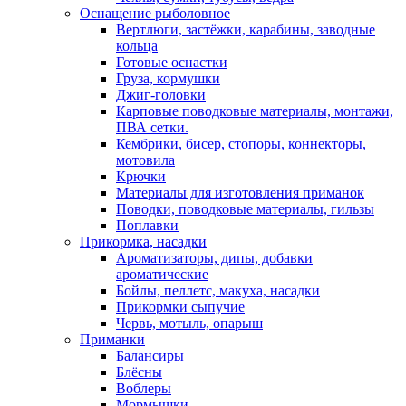
Оснащение рыболовное
Вертлюги, застёжки, карабины, заводные
кольца
Готовые оснастки
Груза, кормушки
Джиг-головки
Карповые поводковые материалы, монтажи,
ПВА сетки.
Кембрики, бисер, стопоры, коннекторы,
мотовила
Крючки
Материалы для изготовления приманок
Поводки, поводковые материалы, гильзы
Поплавки
Прикормка, насадки
Ароматизаторы, дипы, добавки
ароматические
Бойлы, пеллетс, макуха, насадки
Прикормки сыпучие
Червь, мотыль, опарыш
Приманки
Балансиры
Блёсны
Воблеры
Мормышки