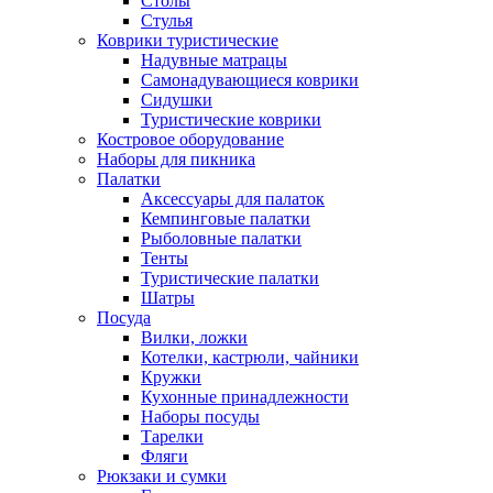
Столы
Стулья
Коврики туристические
Надувные матрацы
Самонадувающиеся коврики
Сидушки
Туристические коврики
Костровое оборудование
Наборы для пикника
Палатки
Аксессуары для палаток
Кемпинговые палатки
Рыболовные палатки
Тенты
Туристические палатки
Шатры
Посуда
Вилки, ложки
Котелки, кастрюли, чайники
Кружки
Кухонные принадлежности
Наборы посуды
Тарелки
Фляги
Рюкзаки и сумки