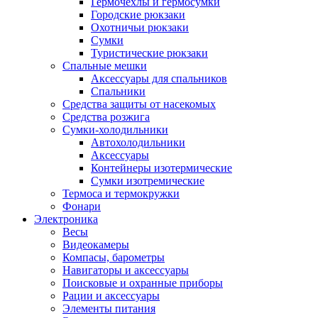
Гермочехлы и гермосумки
Городские рюкзаки
Охотничьи рюкзаки
Сумки
Туристические рюкзаки
Спальные мешки
Аксессуары для спальников
Спальники
Средства защиты от насекомых
Средства розжига
Сумки-холодильники
Автохолодильники
Аксессуары
Контейнеры изотермические
Сумки изотремические
Термоса и термокружки
Фонари
Электроника
Весы
Видеокамеры
Компасы, барометры
Навигаторы и аксессуары
Поисковые и охранные приборы
Рации и аксессуары
Элементы питания