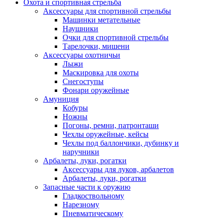
Охота и спортивная стрельба
Аксессуары для спортивной стрельбы
Машинки метательные
Наушники
Очки для спортивной стрельбы
Тарелочки, мишени
Аксессуары охотничьи
Лыжи
Маскировка для охоты
Снегоступы
Фонари оружейные
Амуниция
Кобуры
Ножны
Погоны, ремни, патронташи
Чехлы оружейные, кейсы
Чехлы под баллончики, дубинку и
наручники
Арбалеты, луки, рогатки
Аксессуары для луков, арбалетов
Арбалеты, луки, рогатки
Запасные части к оружию
Гладкоствольному
Нарезному
Пневматическому