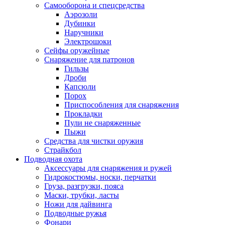
Самооборона и спецсредства
Аэрозоли
Дубинки
Наручники
Электрошоки
Сейфы оружейные
Снаряжение для патронов
Гильзы
Дроби
Капсюли
Порох
Приспособления для снаряжения
Прокладки
Пули не снаряженные
Пыжи
Средства для чистки оружия
Страйкбол
Подводная охота
Аксессуары для снаряжения и ружей
Гидрокостюмы, носки, перчатки
Груза, разгрузки, пояса
Маски, трубки, ласты
Ножи для дайвинга
Подводные ружья
Фонари