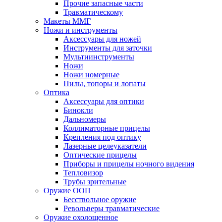
Прочие запасные части
Травматическому
Макеты ММГ
Ножи и инструменты
Аксессуары для ножей
Инструменты для заточки
Мультиинструменты
Ножи
Ножи номерные
Пилы, топоры и лопаты
Оптика
Аксессуары для оптики
Бинокли
Дальномеры
Коллиматорные прицелы
Крепления под оптику
Лазерные целеуказатели
Оптические прицелы
Приборы и прицелы ночного видения
Тепловизор
Трубы зрительные
Оружие ООП
Бесствольное оружие
Револьверы травматические
Оружие охолощенное