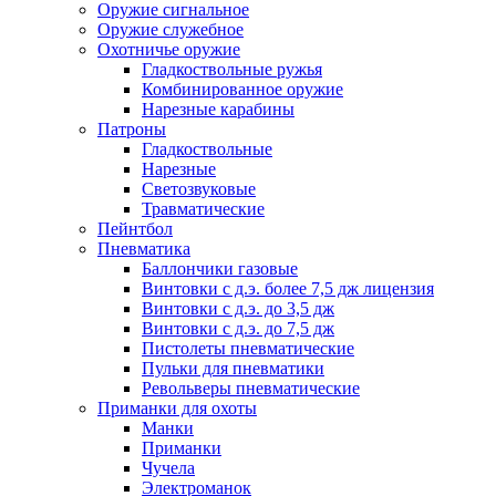
Оружие сигнальное
Оружие служебное
Охотничье оружие
Гладкоствольные ружья
Комбинированное оружие
Нарезные карабины
Патроны
Гладкоствольные
Нарезные
Светозвуковые
Травматические
Пейнтбол
Пневматика
Баллончики газовые
Винтовки с д.э. более 7,5 дж лицензия
Винтовки с д.э. до 3,5 дж
Винтовки с д.э. до 7,5 дж
Пистолеты пневматические
Пульки для пневматики
Револьверы пневматические
Приманки для охоты
Манки
Приманки
Чучела
Электроманок