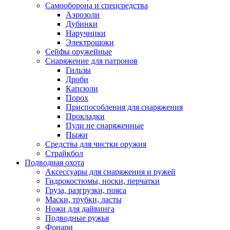
Самооборона и спецсредства
Аэрозоли
Дубинки
Наручники
Электрошоки
Сейфы оружейные
Снаряжение для патронов
Гильзы
Дроби
Капсюли
Порох
Приспособления для снаряжения
Прокладки
Пули не снаряженные
Пыжи
Средства для чистки оружия
Страйкбол
Подводная охота
Аксессуары для снаряжения и ружей
Гидрокостюмы, носки, перчатки
Груза, разгрузки, пояса
Маски, трубки, ласты
Ножи для дайвинга
Подводные ружья
Фонари