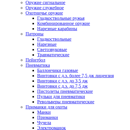
Оружие сигнальное
Оружие служебное
Охотничье оружие
Гладкоствольные ружья
Комбинированное оружие
Нарезные карабины
Патроны
Гладкоствольные
Нарезные
Светозвуковые
Травматические
Пейнтбол
Пневматика
Баллончики газовые
Винтовки с д.э. более 7,5 дж лицензия
Винтовки с д.э. до 3,5 дж
Винтовки с д.э. до 7,5 дж
Пистолеты пневматические
Пульки для пневматики
Револьверы пневматические
Приманки для охоты
Манки
Приманки
Чучела
Электроманок