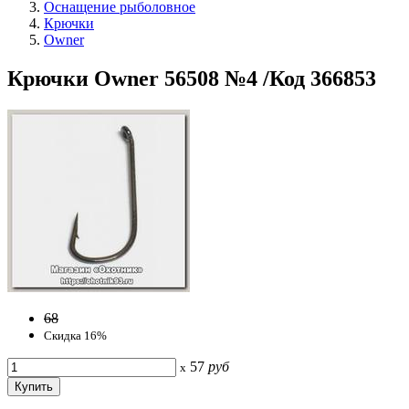
Оснащение рыболовное
Крючки
Owner
Крючки Owner 56508 №4 /Код 366853
68
Скидка 16%
57
руб
x