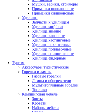
Мушки, вабики, стримеры
Приманки поролоновые
Приманки силиконовые
Удилища
Запчасти к удилищам
Удилища surf, boat
Удилища зимние
Удилища карповые
Удилища кастинговые
Удилища нахлыстовые
Удилища поплавочные
Удилища спиннинговые
Удилища фидерные
Туризм
Аксессуары туристические
Горелки и лампы
Газовые горелки
Лампы и обогреватели
Мультитопливные горелки
Топливо
Кемпинговая мебель
Зонты
Кровати
Наборы мебели