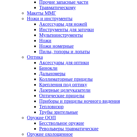
Прочие запасные части
Травматическому
Макеты ММГ
Ножи и инструменты
Аксессуары для ножей
Инструменты для заточки
Мультиинструменты
Ножи
Ножи номерные
Пилы, топоры и лопаты
Оптика
Аксессуары для оптики
Бинокли
Дальномеры
Коллиматорные прицелы
Крепления под оптику
Лазерные целеуказатели
Оптические прицелы
Приборы и прицелы ночного видения
Тепловизор
Трубы зрительные
Оружие ООП
Бесствольное оружие
Револьверы травматические
Оружие охолощенное