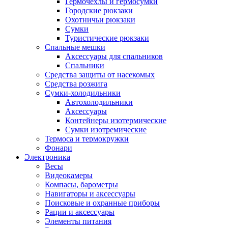
Гермочехлы и гермосумки
Городские рюкзаки
Охотничьи рюкзаки
Сумки
Туристические рюкзаки
Спальные мешки
Аксессуары для спальников
Спальники
Средства защиты от насекомых
Средства розжига
Сумки-холодильники
Автохолодильники
Аксессуары
Контейнеры изотермические
Сумки изотремические
Термоса и термокружки
Фонари
Электроника
Весы
Видеокамеры
Компасы, барометры
Навигаторы и аксессуары
Поисковые и охранные приборы
Рации и аксессуары
Элементы питания