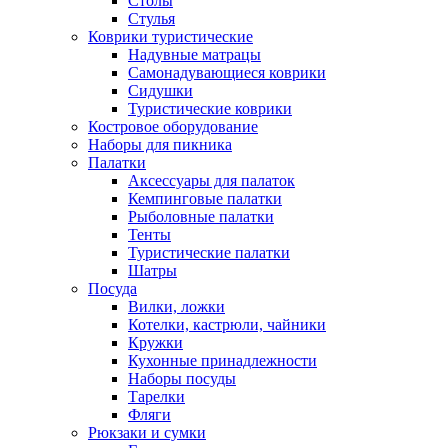
Столы
Стулья
Коврики туристические
Надувные матрацы
Самонадувающиеся коврики
Сидушки
Туристические коврики
Костровое оборудование
Наборы для пикника
Палатки
Аксессуары для палаток
Кемпинговые палатки
Рыболовные палатки
Тенты
Туристические палатки
Шатры
Посуда
Вилки, ложки
Котелки, кастрюли, чайники
Кружки
Кухонные принадлежности
Наборы посуды
Тарелки
Фляги
Рюкзаки и сумки