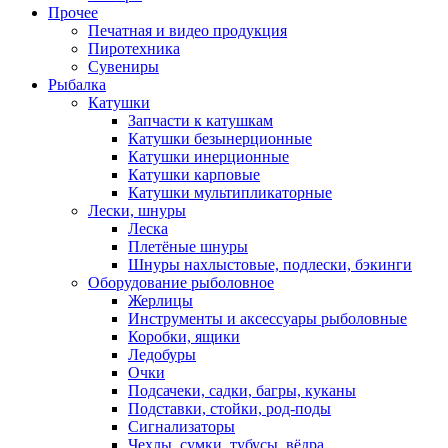
Прочее
Печатная и видео продукция
Пиротехника
Сувениры
Рыбалка
Катушки
Запчасти к катушкам
Катушки безынерционные
Катушки инерционные
Катушки карповые
Катушки мультипликаторные
Лески, шнуры
Леска
Плетёные шнуры
Шнуры нахлыстовые, подлески, бэкинги
Оборудование рыболовное
Жерлицы
Инструменты и аксессуары рыболовные
Коробки, ящики
Ледобуры
Очки
Подсачеки, садки, багры, куканы
Подставки, стойки, род-поды
Сигнализаторы
Чехлы, сумки, тубусы, вёдра