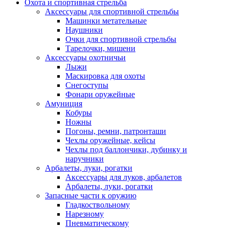
Охота и спортивная стрельба
Аксессуары для спортивной стрельбы
Машинки метательные
Наушники
Очки для спортивной стрельбы
Тарелочки, мишени
Аксессуары охотничьи
Лыжи
Маскировка для охоты
Снегоступы
Фонари оружейные
Амуниция
Кобуры
Ножны
Погоны, ремни, патронташи
Чехлы оружейные, кейсы
Чехлы под баллончики, дубинку и
наручники
Арбалеты, луки, рогатки
Аксессуары для луков, арбалетов
Арбалеты, луки, рогатки
Запасные части к оружию
Гладкоствольному
Нарезному
Пневматическому