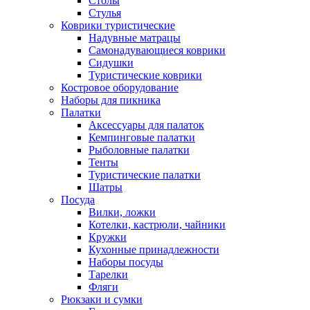
Столы
Стулья
Коврики туристические
Надувные матрацы
Самонадувающиеся коврики
Сидушки
Туристические коврики
Костровое оборудование
Наборы для пикника
Палатки
Аксессуары для палаток
Кемпинговые палатки
Рыболовные палатки
Тенты
Туристические палатки
Шатры
Посуда
Вилки, ложки
Котелки, кастрюли, чайники
Кружки
Кухонные принадлежности
Наборы посуды
Тарелки
Фляги
Рюкзаки и сумки