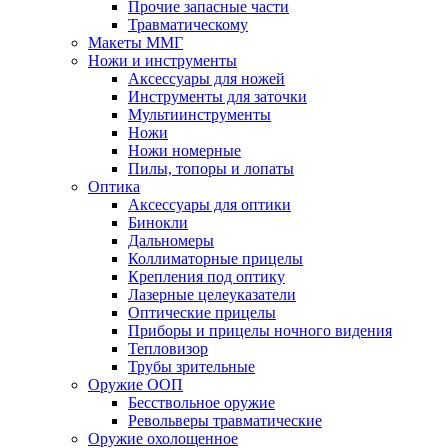
Прочие запасные части
Травматическому
Макеты ММГ
Ножи и инструменты
Аксессуары для ножей
Инструменты для заточки
Мультиинструменты
Ножи
Ножи номерные
Пилы, топоры и лопаты
Оптика
Аксессуары для оптики
Бинокли
Дальномеры
Коллиматорные прицелы
Крепления под оптику
Лазерные целеуказатели
Оптические прицелы
Приборы и прицелы ночного видения
Тепловизор
Трубы зрительные
Оружие ООП
Бесствольное оружие
Револьверы травматические
Оружие охолощенное