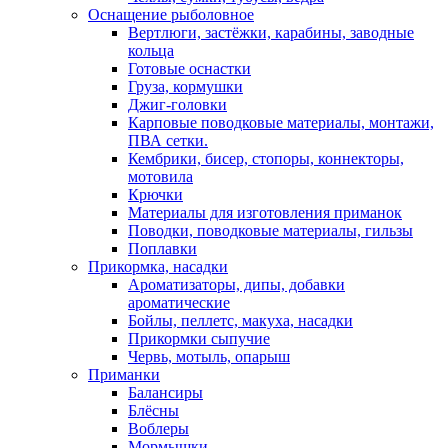
Оснащение рыболовное
Вертлюги, застёжки, карабины, заводные
кольца
Готовые оснастки
Груза, кормушки
Джиг-головки
Карповые поводковые материалы, монтажи,
ПВА сетки.
Кембрики, бисер, стопоры, коннекторы,
мотовила
Крючки
Материалы для изготовления приманок
Поводки, поводковые материалы, гильзы
Поплавки
Прикормка, насадки
Ароматизаторы, дипы, добавки
ароматические
Бойлы, пеллетс, макуха, насадки
Прикормки сыпучие
Червь, мотыль, опарыш
Приманки
Балансиры
Блёсны
Воблеры
Мормышки