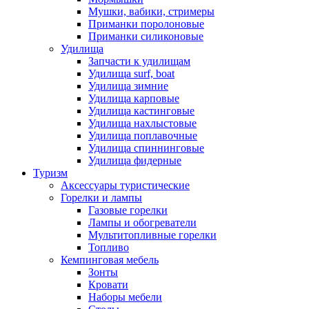
Мушки, вабики, стримеры
Приманки поролоновые
Приманки силиконовые
Удилища
Запчасти к удилищам
Удилища surf, boat
Удилища зимние
Удилища карповые
Удилища кастинговые
Удилища нахлыстовые
Удилища поплавочные
Удилища спиннинговые
Удилища фидерные
Туризм
Аксессуары туристические
Горелки и лампы
Газовые горелки
Лампы и обогреватели
Мультитопливные горелки
Топливо
Кемпинговая мебель
Зонты
Кровати
Наборы мебели