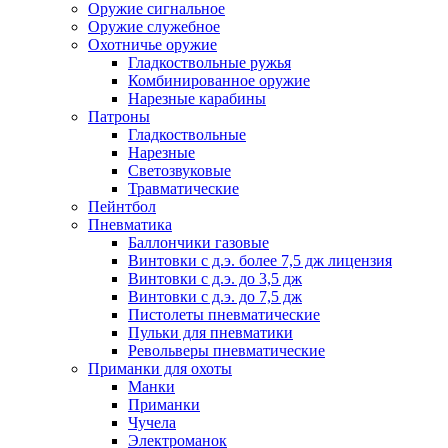
Оружие сигнальное
Оружие служебное
Охотничье оружие
Гладкоствольные ружья
Комбинированное оружие
Нарезные карабины
Патроны
Гладкоствольные
Нарезные
Светозвуковые
Травматические
Пейнтбол
Пневматика
Баллончики газовые
Винтовки с д.э. более 7,5 дж лицензия
Винтовки с д.э. до 3,5 дж
Винтовки с д.э. до 7,5 дж
Пистолеты пневматические
Пульки для пневматики
Револьверы пневматические
Приманки для охоты
Манки
Приманки
Чучела
Электроманок