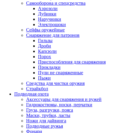
Самооборона и спецсредства
Аэрозоли
Дубинки
Наручники
Электрошоки
Сейфы оружейные
Снаряжение для патронов
Гильзы
Дроби
Капсюли
Порох
Приспособления для снаряжения
Прокладки
Пули не снаряженные
Пыжи
Средства для чистки оружия
Страйкбол
Подводная охота
Аксессуары для снаряжения и ружей
Гидрокостюмы, носки, перчатки
Груза, разгрузки, пояса
Маски, трубки, ласты
Ножи для дайвинга
Подводные ружья
Фонари