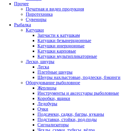
Прочее
Печатная и видео продукция
Пиротехника
Сувениры
Рыбалка
Катушки
Запчасти к катушкам
Катушки безынерционные
Катушки инерционные
Катушки карповые
Катушки мультипликаторные
Лески, шнуры
Леска
Плетёные шнуры
Шнуры нахлыстовые, подлески, бэкинги
Оборудование рыболовное
Жерлицы
Инструменты и аксессуары рыболовные
Коробки, ящики
Ледобуры
Очки
Подсачеки, садки, багры, куканы
Подставки, стойки, род-поды
Сигнализаторы
Чехлы, сумки, тубусы, вёдра