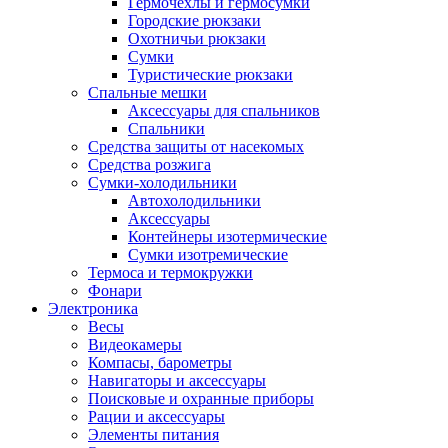
Гермочехлы и гермосумки
Городские рюкзаки
Охотничьи рюкзаки
Сумки
Туристические рюкзаки
Спальные мешки
Аксессуары для спальников
Спальники
Средства защиты от насекомых
Средства розжига
Сумки-холодильники
Автохолодильники
Аксессуары
Контейнеры изотермические
Сумки изотремические
Термоса и термокружки
Фонари
Электроника
Весы
Видеокамеры
Компасы, барометры
Навигаторы и аксессуары
Поисковые и охранные приборы
Рации и аксессуары
Элементы питания