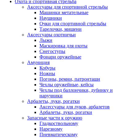
Охота и спортивная стрельба
Аксессуары для спортивной стрельбы
Машинки метательные
Наушники
Очки для спортивной стрельбы
Тарелочки, мишени
Аксессуары охотничьи
Лыжи
Маскировка для охоты
Снегоступы
Фонари оружейные
Амуниция
Кобуры
Ножны
Погоны, ремни, патронташи
Чехлы оружейные, кейсы
Чехлы под баллончики, дубинку и
наручники
Арбалеты, луки, рогатки
Аксессуары для луков, арбалетов
Арбалеты, луки, рогатки
Запасные части к оружию
Гладкоствольному
Нарезному
Пневматическому