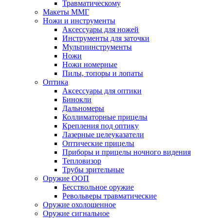
Травматическому
Макеты ММГ
Ножи и инструменты
Аксессуары для ножей
Инструменты для заточки
Мультиинструменты
Ножи
Ножи номерные
Пилы, топоры и лопаты
Оптика
Аксессуары для оптики
Бинокли
Дальномеры
Коллиматорные прицелы
Крепления под оптику
Лазерные целеуказатели
Оптические прицелы
Приборы и прицелы ночного видения
Тепловизор
Трубы зрительные
Оружие ООП
Бесствольное оружие
Револьверы травматические
Оружие охолощенное
Оружие сигнальное