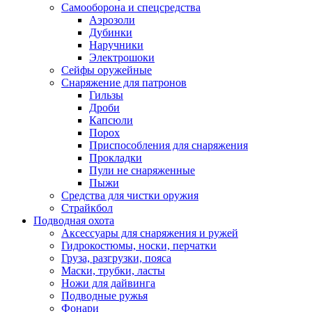
Самооборона и спецсредства
Аэрозоли
Дубинки
Наручники
Электрошоки
Сейфы оружейные
Снаряжение для патронов
Гильзы
Дроби
Капсюли
Порох
Приспособления для снаряжения
Прокладки
Пули не снаряженные
Пыжи
Средства для чистки оружия
Страйкбол
Подводная охота
Аксессуары для снаряжения и ружей
Гидрокостюмы, носки, перчатки
Груза, разгрузки, пояса
Маски, трубки, ласты
Ножи для дайвинга
Подводные ружья
Фонари