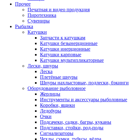
Прочее
Печатная и видео продукция
Пиротехника
Сувениры
Рыбалка
Катушки
Запчасти к катушкам
Катушки безынерционные
Катушки инерционные
Катушки карповые
Катушки мультипликаторные
Лески, шнуры
Леска
Плетёные шнуры
Шнуры нахлыстовые, подлески, бэкинги
Оборудование рыболовное
Жерлицы
Инструменты и аксессуары рыболовные
Коробки, ящики
Ледобуры
Очки
Подсачеки, садки, багры, куканы
Подставки, стойки, род-поды
Сигнализаторы
Чехлы, сумки, тубусы, вёдра