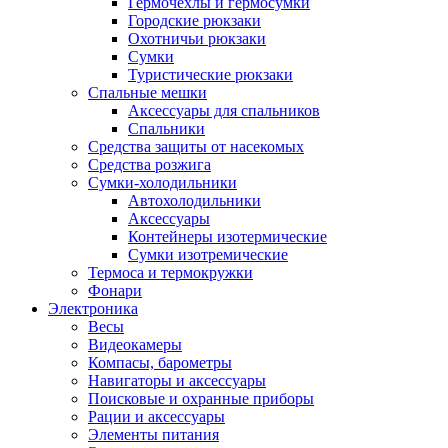
Гермочехлы и гермосумки
Городские рюкзаки
Охотничьи рюкзаки
Сумки
Туристические рюкзаки
Спальные мешки
Аксессуары для спальников
Спальники
Средства защиты от насекомых
Средства розжига
Сумки-холодильники
Автохолодильники
Аксессуары
Контейнеры изотермические
Сумки изотремические
Термоса и термокружки
Фонари
Электроника
Весы
Видеокамеры
Компасы, барометры
Навигаторы и аксессуары
Поисковые и охранные приборы
Рации и аксессуары
Элементы питания