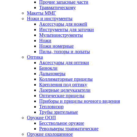
Прочие запасные части
Травматическому
Макеты ММГ
Ножи и инструменты
Аксессуары для ножей
Инструменты для заточки
Мультиинструменты
Ножи
Ножи номерные
Пилы, топоры и лопаты
Оптика
Аксессуары для оптики
Бинокли
Дальномеры
Коллиматорные прицелы
Крепления под оптику
Лазерные целеуказатели
Оптические прицелы
Приборы и прицелы ночного видения
Тепловизор
Трубы зрительные
Оружие ООП
Бесствольное оружие
Револьверы травматические
Оружие охолощенное