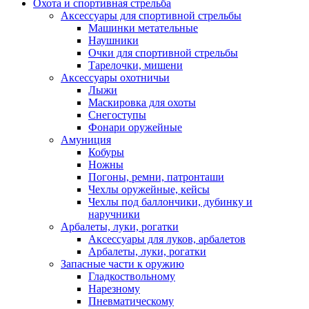
Охота и спортивная стрельба
Аксессуары для спортивной стрельбы
Машинки метательные
Наушники
Очки для спортивной стрельбы
Тарелочки, мишени
Аксессуары охотничьи
Лыжи
Маскировка для охоты
Снегоступы
Фонари оружейные
Амуниция
Кобуры
Ножны
Погоны, ремни, патронташи
Чехлы оружейные, кейсы
Чехлы под баллончики, дубинку и
наручники
Арбалеты, луки, рогатки
Аксессуары для луков, арбалетов
Арбалеты, луки, рогатки
Запасные части к оружию
Гладкоствольному
Нарезному
Пневматическому