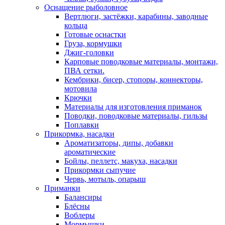
Оснащение рыболовное
Вертлюги, застёжки, карабины, заводные
кольца
Готовые оснастки
Груза, кормушки
Джиг-головки
Карповые поводковые материалы, монтажи,
ПВА сетки.
Кембрики, бисер, стопоры, коннекторы,
мотовила
Крючки
Материалы для изготовления приманок
Поводки, поводковые материалы, гильзы
Поплавки
Прикормка, насадки
Ароматизаторы, дипы, добавки
ароматические
Бойлы, пеллетс, макуха, насадки
Прикормки сыпучие
Червь, мотыль, опарыш
Приманки
Балансиры
Блёсны
Воблеры
Мормышки