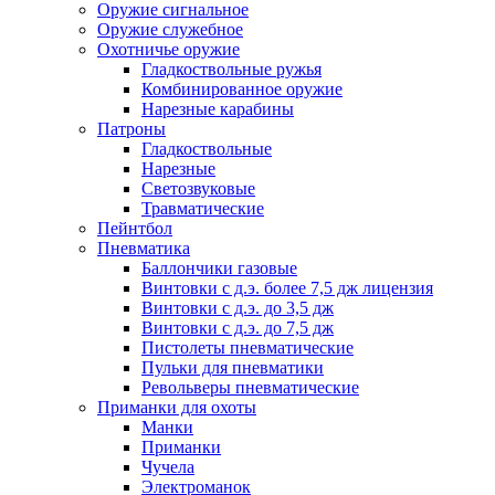
Оружие сигнальное
Оружие служебное
Охотничье оружие
Гладкоствольные ружья
Комбинированное оружие
Нарезные карабины
Патроны
Гладкоствольные
Нарезные
Светозвуковые
Травматические
Пейнтбол
Пневматика
Баллончики газовые
Винтовки с д.э. более 7,5 дж лицензия
Винтовки с д.э. до 3,5 дж
Винтовки с д.э. до 7,5 дж
Пистолеты пневматические
Пульки для пневматики
Револьверы пневматические
Приманки для охоты
Манки
Приманки
Чучела
Электроманок