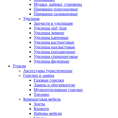
Мушки, вабики, стримеры
Приманки поролоновые
Приманки силиконовые
Удилища
Запчасти к удилищам
Удилища surf, boat
Удилища зимние
Удилища карповые
Удилища кастинговые
Удилища нахлыстовые
Удилища поплавочные
Удилища спиннинговые
Удилища фидерные
Туризм
Аксессуары туристические
Горелки и лампы
Газовые горелки
Лампы и обогреватели
Мультитопливные горелки
Топливо
Кемпинговая мебель
Зонты
Кровати
Наборы мебели