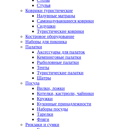
Столы
Стулья
Коврики туристические
Надувные матрацы
Самонадувающиеся коврики
Сидушки
Туристические коврики
Костровое оборудование
Наборы для пикника
Палатки
Аксессуары для палаток
Кемпинговые палатки
Рыболовные палатки
Тенты
Туристические палатки
Шатры
Посуда
Вилки, ложки
Котелки, кастрюли, чайники
Кружки
Кухонные принадлежности
Наборы посуды
Тарелки
Фляги
Рюкзаки и сумки