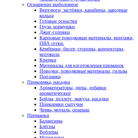
Оснащение рыболовное
Вертлюги, застёжки, карабины, заводные
кольца
Готовые оснастки
Груза, кормушки
Джиг-головки
Карповые поводковые материалы, монтажи,
ПВА сетки.
Кембрики, бисер, стопоры, коннекторы,
мотовила
Крючки
Материалы для изготовления приманок
Поводки, поводковые материалы, гильзы
Поплавки
Прикормка, насадки
Ароматизаторы, дипы, добавки
ароматические
Бойлы, пеллетс, макуха, насадки
Прикормки сыпучие
Червь, мотыль, опарыш
Приманки
Балансиры
Блёсны
Воблеры
Мормышки