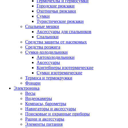
Гермочехлы и гермосумки
Городские рюкзаки
Охотничьи рюкзаки
Сумки
Туристические рюкзаки
Спальные мешки
Аксессуары для спальников
Спальники
Средства защиты от насекомых
Средства розжига
Сумки-холодильники
Автохолодильники
Аксессуары
Контейнеры изотермические
Сумки изотремические
Термоса и термокружки
Фонари
Электроника
Весы
Видеокамеры
Компасы, барометры
Навигаторы и аксессуары
Поисковые и охранные приборы
Рации и аксессуары
Элементы питания