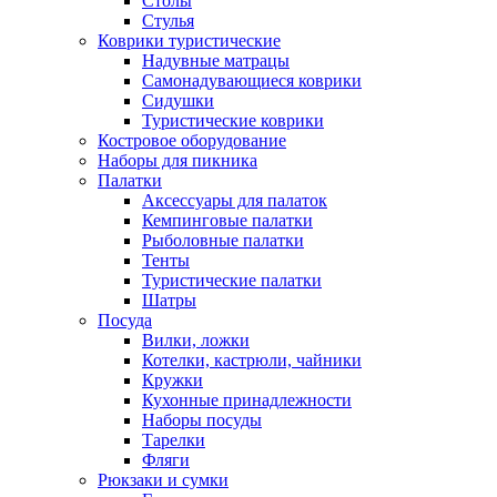
Столы
Стулья
Коврики туристические
Надувные матрацы
Самонадувающиеся коврики
Сидушки
Туристические коврики
Костровое оборудование
Наборы для пикника
Палатки
Аксессуары для палаток
Кемпинговые палатки
Рыболовные палатки
Тенты
Туристические палатки
Шатры
Посуда
Вилки, ложки
Котелки, кастрюли, чайники
Кружки
Кухонные принадлежности
Наборы посуды
Тарелки
Фляги
Рюкзаки и сумки