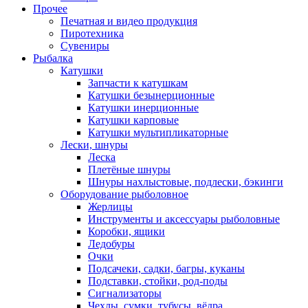
Прочее
Печатная и видео продукция
Пиротехника
Сувениры
Рыбалка
Катушки
Запчасти к катушкам
Катушки безынерционные
Катушки инерционные
Катушки карповые
Катушки мультипликаторные
Лески, шнуры
Леска
Плетёные шнуры
Шнуры нахлыстовые, подлески, бэкинги
Оборудование рыболовное
Жерлицы
Инструменты и аксессуары рыболовные
Коробки, ящики
Ледобуры
Очки
Подсачеки, садки, багры, куканы
Подставки, стойки, род-поды
Сигнализаторы
Чехлы, сумки, тубусы, вёдра