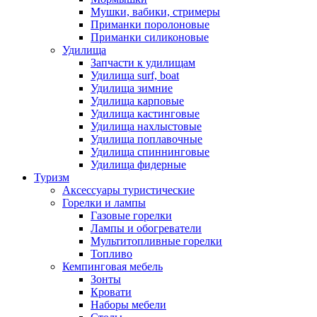
Мушки, вабики, стримеры
Приманки поролоновые
Приманки силиконовые
Удилища
Запчасти к удилищам
Удилища surf, boat
Удилища зимние
Удилища карповые
Удилища кастинговые
Удилища нахлыстовые
Удилища поплавочные
Удилища спиннинговые
Удилища фидерные
Туризм
Аксессуары туристические
Горелки и лампы
Газовые горелки
Лампы и обогреватели
Мультитопливные горелки
Топливо
Кемпинговая мебель
Зонты
Кровати
Наборы мебели