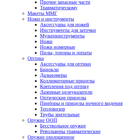
Прочие запасные части
Травматическому
Макеты ММГ
Ножи и инструменты
Аксессуары для ножей
Инструменты для заточки
Мультиинструменты
Ножи
Ножи номерные
Пилы, топоры и лопаты
Оптика
Аксессуары для оптики
Бинокли
Дальномеры
Коллиматорные прицелы
Крепления под оптику
Лазерные целеуказатели
Оптические прицелы
Приборы и прицелы ночного видения
Тепловизор
Трубы зрительные
Оружие ООП
Бесствольное оружие
Револьверы травматические
Оружие охолощенное