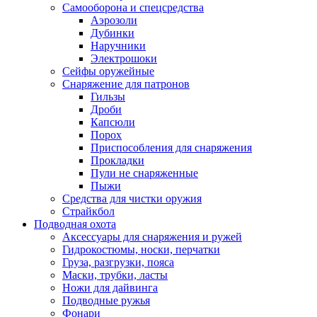
Самооборона и спецсредства
Аэрозоли
Дубинки
Наручники
Электрошоки
Сейфы оружейные
Снаряжение для патронов
Гильзы
Дроби
Капсюли
Порох
Приспособления для снаряжения
Прокладки
Пули не снаряженные
Пыжи
Средства для чистки оружия
Страйкбол
Подводная охота
Аксессуары для снаряжения и ружей
Гидрокостюмы, носки, перчатки
Груза, разгрузки, пояса
Маски, трубки, ласты
Ножи для дайвинга
Подводные ружья
Фонари