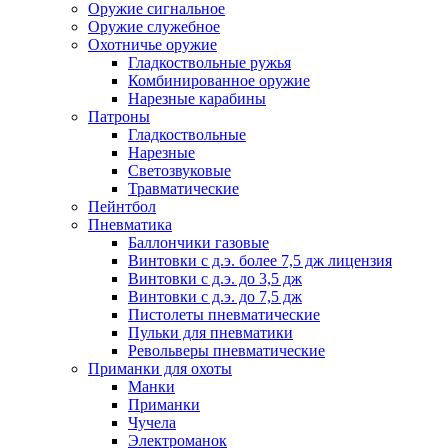
Оружие сигнальное
Оружие служебное
Охотничье оружие
Гладкоствольные ружья
Комбинированное оружие
Нарезные карабины
Патроны
Гладкоствольные
Нарезные
Светозвуковые
Травматические
Пейнтбол
Пневматика
Баллончики газовые
Винтовки с д.э. более 7,5 дж лицензия
Винтовки с д.э. до 3,5 дж
Винтовки с д.э. до 7,5 дж
Пистолеты пневматические
Пульки для пневматики
Револьверы пневматические
Приманки для охоты
Манки
Приманки
Чучела
Электроманок