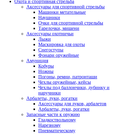
Охота и спортивная стрельба
Аксессуары для спортивной стрельбы
Машинки метательные
Наушники
Очки для спортивной стрельбы
Тарелочки, мишени
Аксессуары охотничьи
Лыжи
Маскировка для охоты
Снегоступы
Фонари оружейные
Амуниция
Кобуры
Ножны
Погоны, ремни, патронташи
Чехлы оружейные, кейсы
Чехлы под баллончики, дубинку и
наручники
Арбалеты, луки, рогатки
Аксессуары для луков, арбалетов
Арбалеты, луки, рогатки
Запасные части к оружию
Гладкоствольному
Нарезному
Пневматическому