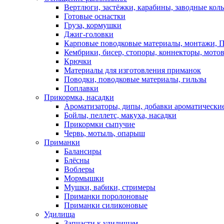
Вертлюги, застёжки, карабины, заводные кол
Готовые оснастки
Груза, кормушки
Джиг-головки
Карповые поводковые материалы, монтажи, П
Кембрики, бисер, стопоры, коннекторы, мото
Крючки
Материалы для изготовления приманок
Поводки, поводковые материалы, гильзы
Поплавки
Прикормка, насадки
Ароматизаторы, дипы, добавки ароматически
Бойлы, пеллетс, макуха, насадки
Прикормки сыпучие
Червь, мотыль, опарыш
Приманки
Балансиры
Блёсны
Воблеры
Мормышки
Мушки, вабики, стримеры
Приманки поролоновые
Приманки силиконовые
Удилища
Запчасти к удилищам