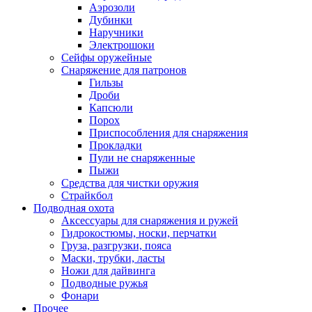
Аэрозоли
Дубинки
Наручники
Электрошоки
Сейфы оружейные
Снаряжение для патронов
Гильзы
Дроби
Капсюли
Порох
Приспособления для снаряжения
Прокладки
Пули не снаряженные
Пыжи
Средства для чистки оружия
Страйкбол
Подводная охота
Аксессуары для снаряжения и ружей
Гидрокостюмы, носки, перчатки
Груза, разгрузки, пояса
Маски, трубки, ласты
Ножи для дайвинга
Подводные ружья
Фонари
Прочее