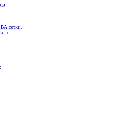
ьца
ВА сетки.
вила
е