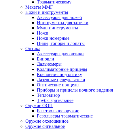
Травматическому
Макеты ММГ
Ножи и инструменты
Аксессуары для ножей
Инструменты для заточки
Мультиинструменты
Ножи
Ножи номерные
Пилы, топоры и лопаты
Оптика
Аксессуары для оптики
Бинокли
Дальномеры
Коллиматорные прицелы
Крепления под оптику
Лазерные целеуказатели
Оптические прицелы
Приборы и прицелы ночного видения
Тепловизор
Трубы зрительные
Оружие ООП
Бесствольное оружие
Револьверы травматические
Оружие охолощенное
Оружие сигнальное