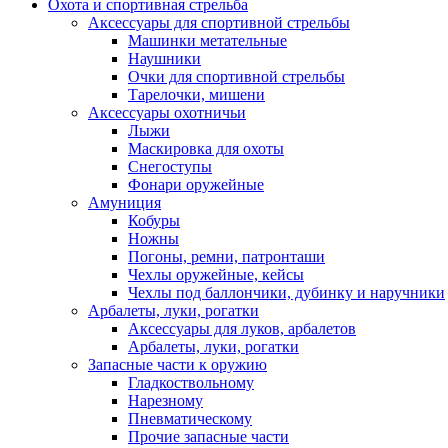
Охота и спортивная стрельба
Аксессуары для спортивной стрельбы
Машинки метательные
Наушники
Очки для спортивной стрельбы
Тарелочки, мишени
Аксессуары охотничьи
Лыжи
Маскировка для охоты
Снегоступы
Фонари оружейные
Амуниция
Кобуры
Ножны
Погоны, ремни, патронташи
Чехлы оружейные, кейсы
Чехлы под баллончики, дубинку и наручники
Арбалеты, луки, рогатки
Аксессуары для луков, арбалетов
Арбалеты, луки, рогатки
Запасные части к оружию
Гладкоствольному
Нарезному
Пневматическому
Прочие запасные части