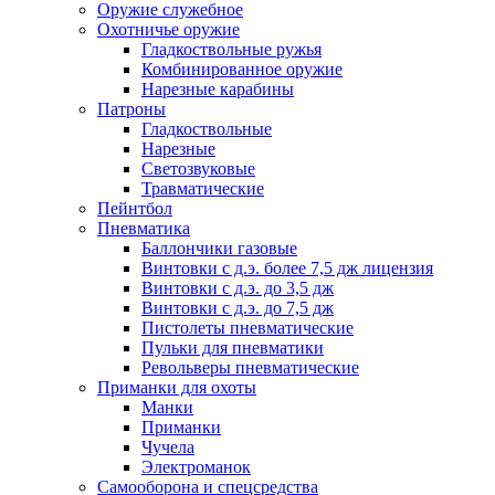
Оружие служебное
Охотничье оружие
Гладкоствольные ружья
Комбинированное оружие
Нарезные карабины
Патроны
Гладкоствольные
Нарезные
Светозвуковые
Травматические
Пейнтбол
Пневматика
Баллончики газовые
Винтовки с д.э. более 7,5 дж лицензия
Винтовки с д.э. до 3,5 дж
Винтовки с д.э. до 7,5 дж
Пистолеты пневматические
Пульки для пневматики
Револьверы пневматические
Приманки для охоты
Манки
Приманки
Чучела
Электроманок
Самооборона и спецсредства