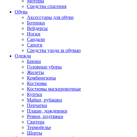
Моторы
Средства спасения
Обувь
Аксессуары для обуви
Ботинки
Вейдерсы
Носки
Сандали
Сапоги
Средства ухода за обувью
Одежда
Брюки
Головные уборы
Жилеты
Комбинезоны
Костюмы
Костюмы маскировочные
Куртки
Майки, рубашки
Перчатки
Плащи, дождевики
Ремни, подтяжки
Свитера
Термобелье
Шорты