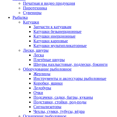
Печатная и видео продукция
Пиротехника
Сувениры
Рыбалка
Катушки
Запчасти к катушкам
Катушки безынерционные
Катушки инерционные
Катушки карповые
Катушки мультипликаторные
Лески, шнуры
Леска
Плетёные шнуры
Шнуры нахлыстовые, подлески, бэкинги
Оборудование рыболовное
Жерлицы
Инструменты и аксессуары рыболовные
Коробки, ящики
Ледобуры
Очки
Подсачеки, садки, багры, куканы
Подставки, стойки, род-поды
Сигнализаторы
Чехлы, сумки, тубусы, вёдра
Оснащение рыболовное