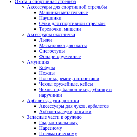
Охота и спортивная стрельба
Аксессуары для спортивной стрельбы
Машинки метательные
Наушники
Очки для спортивной стрельбы
Тарелочки, мишени
Аксессуары охотничьи
Лыжи
Маскировка для охоты
Снегоступы
Фонари оружейные
Амуниция
Кобуры
Ножны
Погоны, ремни, патронташи
Чехлы оружейные, кейсы
Чехлы под баллончики, дубинку и
наручники
Арбалеты, луки, рогатки
Аксессуары для луков, арбалетов
Арбалеты, луки, рогатки
Запасные части к оружию
Гладкоствольному
Нарезному
Пневматическому