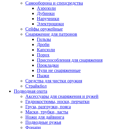
Самооборона и спецсредства
Аэрозоли
Дубинки
Наручники
Электрошоки
Сейфы оружейные
Снаряжение для патронов
Гильзы
Дроби
Капсюли
Порох
Приспособления для снаряжения
Прокладки
Пули не снаряженные
Пыжи
Средства для чистки оружия
Страйкбол
Подводная охота
Аксессуары для снаряжения и ружей
Гидрокостюмы, носки, перчатки
Груза, разгрузки, пояса
Маски, трубки, ласты
Ножи для дайвинга
Подводные ружья
Фонари