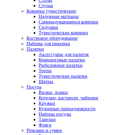
Столы
Стулья
Коврики туристические
Надувные матрацы
Самонадувающиеся коврики
Сидушки
Туристические коврики
Костровое оборудование
Наборы для пикника
Палатки
Аксессуары для палаток
Кемпинговые палатки
Рыболовные палатки
Тенты
Туристические палатки
Шатры
Посуда
Вилки, ложки
Котелки, кастрюли, чайники
Кружки
Кухонные принадлежности
Наборы посуды
Тарелки
Фляги
Рюкзаки и сумки