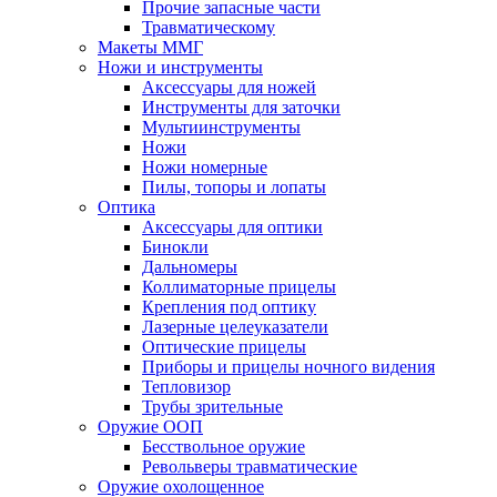
Прочие запасные части
Травматическому
Макеты ММГ
Ножи и инструменты
Аксессуары для ножей
Инструменты для заточки
Мультиинструменты
Ножи
Ножи номерные
Пилы, топоры и лопаты
Оптика
Аксессуары для оптики
Бинокли
Дальномеры
Коллиматорные прицелы
Крепления под оптику
Лазерные целеуказатели
Оптические прицелы
Приборы и прицелы ночного видения
Тепловизор
Трубы зрительные
Оружие ООП
Бесствольное оружие
Револьверы травматические
Оружие охолощенное