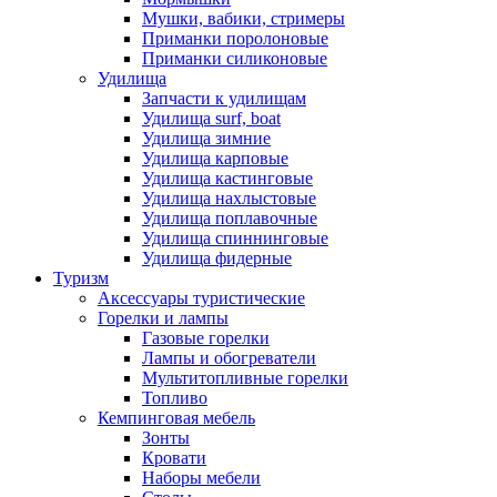
Мушки, вабики, стримеры
Приманки поролоновые
Приманки силиконовые
Удилища
Запчасти к удилищам
Удилища surf, boat
Удилища зимние
Удилища карповые
Удилища кастинговые
Удилища нахлыстовые
Удилища поплавочные
Удилища спиннинговые
Удилища фидерные
Туризм
Аксессуары туристические
Горелки и лампы
Газовые горелки
Лампы и обогреватели
Мультитопливные горелки
Топливо
Кемпинговая мебель
Зонты
Кровати
Наборы мебели