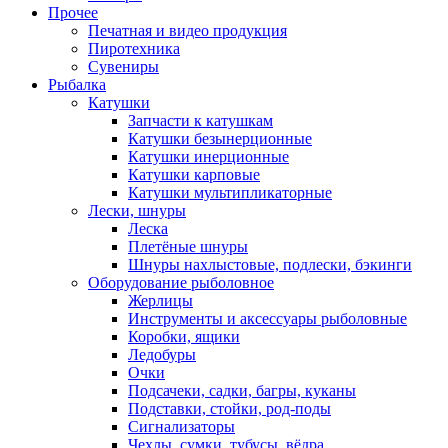
Прочее
Печатная и видео продукция
Пиротехника
Сувениры
Рыбалка
Катушки
Запчасти к катушкам
Катушки безынерционные
Катушки инерционные
Катушки карповые
Катушки мультипликаторные
Лески, шнуры
Леска
Плетёные шнуры
Шнуры нахлыстовые, подлески, бэкинги
Оборудование рыболовное
Жерлицы
Инструменты и аксессуары рыболовные
Коробки, ящики
Ледобуры
Очки
Подсачеки, садки, багры, куканы
Подставки, стойки, род-поды
Сигнализаторы
Чехлы, сумки, тубусы, вёдра