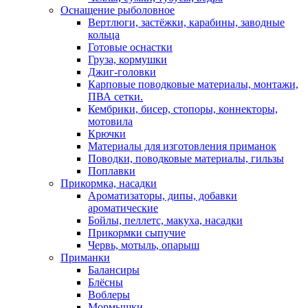
Оснащение рыболовное
Вертлюги, застёжки, карабины, заводные
кольца
Готовые оснастки
Груза, кормушки
Джиг-головки
Карповые поводковые материалы, монтажи,
ПВА сетки.
Кембрики, бисер, стопоры, коннекторы,
мотовила
Крючки
Материалы для изготовления приманок
Поводки, поводковые материалы, гильзы
Поплавки
Прикормка, насадки
Ароматизаторы, дипы, добавки
ароматические
Бойлы, пеллетс, макуха, насадки
Прикормки сыпучие
Червь, мотыль, опарыш
Приманки
Балансиры
Блёсны
Воблеры
Мормышки