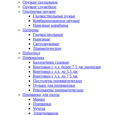
Оружие сигнальное
Оружие служебное
Охотничье оружие
Гладкоствольные ружья
Комбинированное оружие
Нарезные карабины
Патроны
Гладкоствольные
Нарезные
Светозвуковые
Травматические
Пейнтбол
Пневматика
Баллончики газовые
Винтовки с д.э. более 7,5 дж лицензия
Винтовки с д.э. до 3,5 дж
Винтовки с д.э. до 7,5 дж
Пистолеты пневматические
Пульки для пневматики
Револьверы пневматические
Приманки для охоты
Манки
Приманки
Чучела
Электроманок