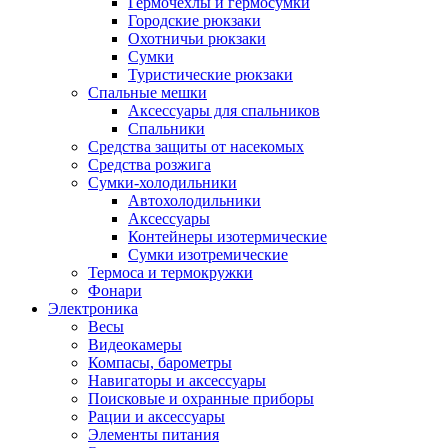
Гермочехлы и гермосумки
Городские рюкзаки
Охотничьи рюкзаки
Сумки
Туристические рюкзаки
Спальные мешки
Аксессуары для спальников
Спальники
Средства защиты от насекомых
Средства розжига
Сумки-холодильники
Автохолодильники
Аксессуары
Контейнеры изотермические
Сумки изотремические
Термоса и термокружки
Фонари
Электроника
Весы
Видеокамеры
Компасы, барометры
Навигаторы и аксессуары
Поисковые и охранные приборы
Рации и аксессуары
Элементы питания