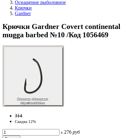
Оснащение рыболовное
Крючки
Gardner
Крючки Gardner Covert continental
mugga barbed №10 /Код 1056469
314
Скидка 12%
276
руб
x