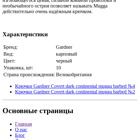
изгибающегося цевья, сильной кованой проволоки и
необычайного острия позволяет называть Mugga
действительно очень надёжным крючком.
Характеристики
Бренд:
Gardner
Вид:
карповый
Цвет:
черный
Упаковка, шт:
10
Страна происхождения:
Великобритания
Крючки Gardner Covert dark continental mugga barbed №4
Крючки Gardner Covert dark continental mugga barbed №2
Основные
страницы
Главная
О нас
Блог