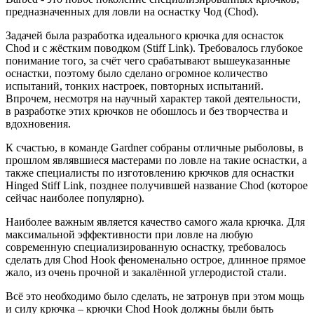
предназначенных для ловли на оснастку Чод (Chod).
Задачей была разработка идеального крючка для оснасток
Chod и с жёстким поводком (Stiff Link). Требовалось глубокое
понимание того, за счёт чего срабатывают вышеуказанные
оснастки, поэтому было сделано огромное количество
испытаний, тонких настроек, повторных испытаний.
Впрочем, несмотря на научный характер такой деятельности,
в разработке этих крючков не обошлось и без творчества и
вдохновения.
К счастью, в команде Gardner собраны отличные рыболовы, в
прошлом являвшиеся мастерами по ловле на такие оснастки, а
также специалисты по изготовлению крючков для оснастки
Hinged Stiff Link, позднее получившей название Chod (которое
сейчас наиболее популярно).
Наиболее важным является качество самого жала крючка. Для
максимальной эффективности при ловле на любую
современную специализированную оснастку, требовалось
сделать для Chod Hook феноменально острое, длинное прямое
жало, из очень прочной и закалённой углеродистой стали.
Всё это необходимо было сделать, не затронув при этом мощь
и силу крючка – крючки Chod Hook должны были быть