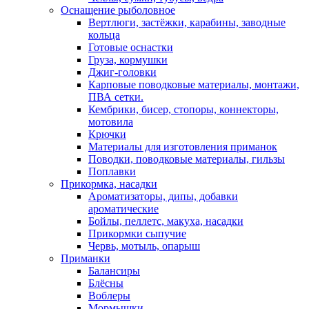
Оснащение рыболовное
Вертлюги, застёжки, карабины, заводные
кольца
Готовые оснастки
Груза, кормушки
Джиг-головки
Карповые поводковые материалы, монтажи,
ПВА сетки.
Кембрики, бисер, стопоры, коннекторы,
мотовила
Крючки
Материалы для изготовления приманок
Поводки, поводковые материалы, гильзы
Поплавки
Прикормка, насадки
Ароматизаторы, дипы, добавки
ароматические
Бойлы, пеллетс, макуха, насадки
Прикормки сыпучие
Червь, мотыль, опарыш
Приманки
Балансиры
Блёсны
Воблеры
Мормышки