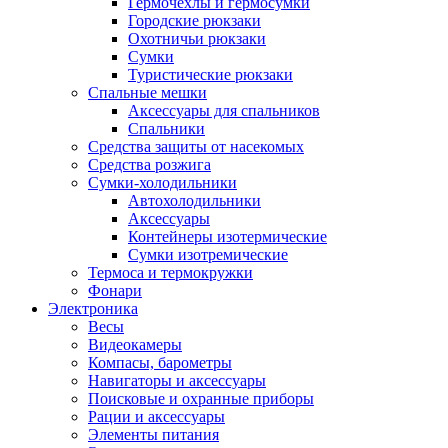
Гермочехлы и гермосумки
Городские рюкзаки
Охотничьи рюкзаки
Сумки
Туристические рюкзаки
Спальные мешки
Аксессуары для спальников
Спальники
Средства защиты от насекомых
Средства розжига
Сумки-холодильники
Автохолодильники
Аксессуары
Контейнеры изотермические
Сумки изотремические
Термоса и термокружки
Фонари
Электроника
Весы
Видеокамеры
Компасы, барометры
Навигаторы и аксессуары
Поисковые и охранные приборы
Рации и аксессуары
Элементы питания