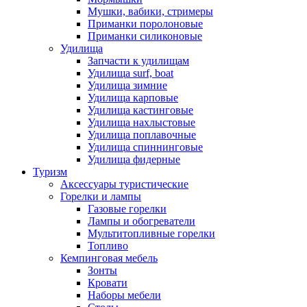
Мушки, вабики, стримеры
Приманки поролоновые
Приманки силиконовые
Удилища
Запчасти к удилищам
Удилища surf, boat
Удилища зимние
Удилища карповые
Удилища кастинговые
Удилища нахлыстовые
Удилища поплавочные
Удилища спиннинговые
Удилища фидерные
Туризм
Аксессуары туристические
Горелки и лампы
Газовые горелки
Лампы и обогреватели
Мультитопливные горелки
Топливо
Кемпинговая мебель
Зонты
Кровати
Наборы мебели