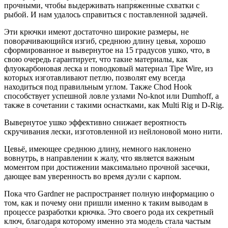
прочными, чтобы выдерживать напряженные схватки с
рыбой. И нам удалось справиться с поставленной задачей.
Эти крючки имеют достаточно широкие размеры, не
поворачивающийся изгиб, среднюю длину цевья, хорошо
сформированное и вывернутое на 15 градусов ушко, что, в
свою очередь гарантирует, что такие материалы, как
флуокарбоновая леска и поводковый материал Tipe Wire, из
которых изготавливают петлю, позволят ему всегда
находиться под правильным углом. Также Chod Hook
способствует успешной ловле узлами No-knot или Dumhoff, а
также в сочетании с такими оснастками, как Multi Rig и D-Rig.
Вывернутое ушко эффективно снижает вероятность
скручивания лески, изготовленной из нейлоновой моно нити.
Цевьё, имеющее среднюю длину, немного наклонено
вовнутрь, в направлении к жалу, что является важным
моментом при достижении максимально прочной засечки,
дающее вам уверенность во время дуэли с карпом.
Пока что Gardner не распространяет полную информацию о
том, как и почему они пришли именно к таким выводам в
процессе разработки крючка. Это своего рода их секретный
ключ, благодаря которому именно эта модель стала частым