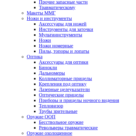
Прочие запасные части
Травматическому
Макеты ММГ
Ножи и инструменты
Аксессуары для ножей
Инструменты для заточки
Мультиинструменты
Ножи
Ножи номерные
Пилы, топоры и лопаты
Оптика
Аксессуары для оптики
Бинокли
Дальномеры
Коллиматорные прицелы
Крепления под оптику
Лазерные целеуказатели
Оптические прицелы
Приборы и прицелы ночного видения
Тепловизор
Трубы зрительные
Оружие ООП
Бесствольное оружие
Револьверы травматические
Оружие охолощенное