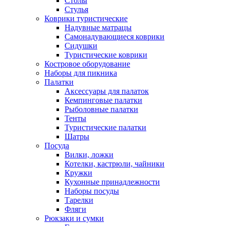
Столы
Стулья
Коврики туристические
Надувные матрацы
Самонадувающиеся коврики
Сидушки
Туристические коврики
Костровое оборудование
Наборы для пикника
Палатки
Аксессуары для палаток
Кемпинговые палатки
Рыболовные палатки
Тенты
Туристические палатки
Шатры
Посуда
Вилки, ложки
Котелки, кастрюли, чайники
Кружки
Кухонные принадлежности
Наборы посуды
Тарелки
Фляги
Рюкзаки и сумки