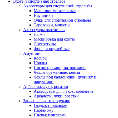
Охота и спортивная стрельба
Аксессуары для спортивной стрельбы
Машинки метательные
Наушники
Очки для спортивной стрельбы
Тарелочки, мишени
Аксессуары охотничьи
Лыжи
Маскировка для охоты
Снегоступы
Фонари оружейные
Амуниция
Кобуры
Ножны
Погоны, ремни, патронташи
Чехлы оружейные, кейсы
Чехлы под баллончики, дубинку и
наручники
Арбалеты, луки, рогатки
Аксессуары для луков, арбалетов
Арбалеты, луки, рогатки
Запасные части к оружию
Гладкоствольному
Нарезному
Пневматическому