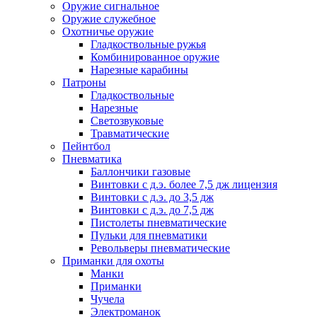
Оружие сигнальное
Оружие служебное
Охотничье оружие
Гладкоствольные ружья
Комбинированное оружие
Нарезные карабины
Патроны
Гладкоствольные
Нарезные
Светозвуковые
Травматические
Пейнтбол
Пневматика
Баллончики газовые
Винтовки с д.э. более 7,5 дж лицензия
Винтовки с д.э. до 3,5 дж
Винтовки с д.э. до 7,5 дж
Пистолеты пневматические
Пульки для пневматики
Револьверы пневматические
Приманки для охоты
Манки
Приманки
Чучела
Электроманок