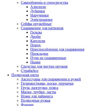
Самооборона и спецсредства
Аэрозоли
Дубинки
Наручники
Электрошоки
Сейфы оружейные
Снаряжение для патронов
Гильзы
Дроби
Капсюли
Порох
Приспособления для снаряжения
Прокладки
Пули не снаряженные
Пыжи
Средства для чистки оружия
Страйкбол
Подводная охота
Аксессуары для снаряжения и ружей
Гидрокостюмы, носки, перчатки
Груза, разгрузки, пояса
Маски, трубки, ласты
Ножи для дайвинга
Подводные ружья
Фонари