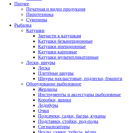
Прочее
Печатная и видео продукция
Пиротехника
Сувениры
Рыбалка
Катушки
Запчасти к катушкам
Катушки безынерционные
Катушки инерционные
Катушки карповые
Катушки мультипликаторные
Лески, шнуры
Леска
Плетёные шнуры
Шнуры нахлыстовые, подлески, бэкинги
Оборудование рыболовное
Жерлицы
Инструменты и аксессуары рыболовные
Коробки, ящики
Ледобуры
Очки
Подсачеки, садки, багры, куканы
Подставки, стойки, род-поды
Сигнализаторы
Чехлы, сумки, тубусы, вёдра