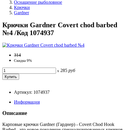
Оснащение рыболовное
Крючки
Gardner
Крючки Gardner Covert chod barbed
№4 /Код 1074937
314
Скидка 9%
285
руб
x
Артикул: 1074937
Информация
Описание
Карповые крючки Gardner (Гарднер) - Covert Chod Hook
Barbed - это новое поколение специализированных крючков,