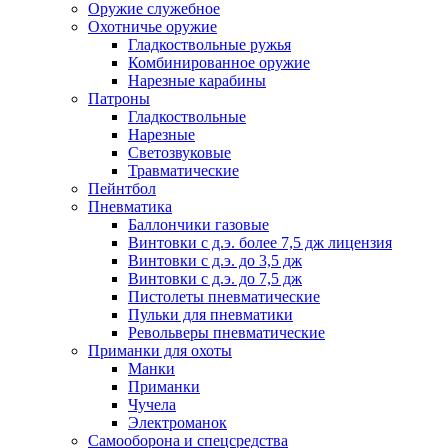
Оружие служебное
Охотничье оружие
Гладкоствольные ружья
Комбинированное оружие
Нарезные карабины
Патроны
Гладкоствольные
Нарезные
Светозвуковые
Травматические
Пейнтбол
Пневматика
Баллончики газовые
Винтовки с д.э. более 7,5 дж лицензия
Винтовки с д.э. до 3,5 дж
Винтовки с д.э. до 7,5 дж
Пистолеты пневматические
Пульки для пневматики
Револьверы пневматические
Приманки для охоты
Манки
Приманки
Чучела
Электроманок
Самооборона и спецсредства