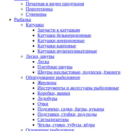
Печатная и видео продукция
Пиротехника
Сувениры
Рыбалка
Катушки
Запчасти к катушкам
Катушки безынерционные
Катушки инерционные
Катушки карповые
Катушки мультипликаторные
Лески, шнуры
Леска
Плетёные шнуры
Шнуры нахлыстовые, подлески, бэкинги
Оборудование рыболовное
Жерлицы
Инструменты и аксессуары рыболовные
Коробки, ящики
Ледобуры
Очки
Подсачеки, садки, багры, куканы
Подставки, стойки, род-поды
Сигнализаторы
Чехлы, сумки, тубусы, вёдра
Оснащение рыболовное