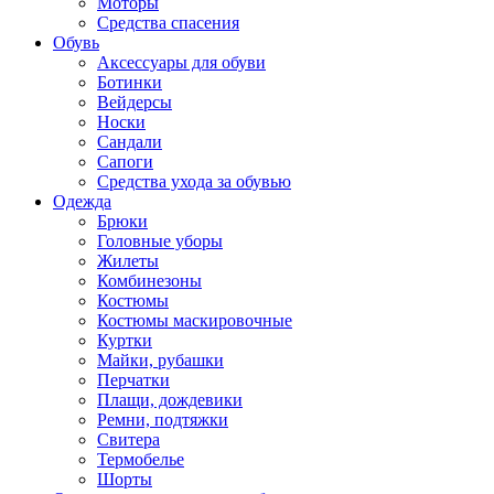
Моторы
Средства спасения
Обувь
Аксессуары для обуви
Ботинки
Вейдерсы
Носки
Сандали
Сапоги
Средства ухода за обувью
Одежда
Брюки
Головные уборы
Жилеты
Комбинезоны
Костюмы
Костюмы маскировочные
Куртки
Майки, рубашки
Перчатки
Плащи, дождевики
Ремни, подтяжки
Свитера
Термобелье
Шорты