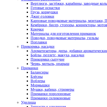
Вертлюги, застёжки, карабины, заводные кол
Готовые оснастки
Груза, кормушки
Джиг-головки
Карповые поводковые материалы, монтажи, П
Кембрики, бисер, стопоры, коннекторы, мото
Крючки
Материалы для изготовления приманок
Поводки, поводковые материалы, гильзы
Поплавки
Прикормка, насадки
Ароматизаторы, дипы, добавки ароматически
Бойлы, пеллетс, макуха, насадки
Прикормки сыпучие
Червь, мотыль, опарыш
Приманки
Балансиры
Блёсны
Воблеры
Мормышки
Мушки, вабики, стримеры
Приманки поролоновые
Приманки силиконовые
Удилища
Запчасти к удилищам