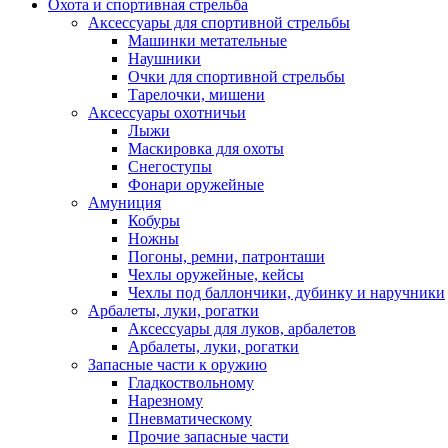
Охота и спортивная стрельба
Аксессуары для спортивной стрельбы
Машинки метательные
Наушники
Очки для спортивной стрельбы
Тарелочки, мишени
Аксессуары охотничьи
Лыжи
Маскировка для охоты
Снегоступы
Фонари оружейные
Амуниция
Кобуры
Ножны
Погоны, ремни, патронташи
Чехлы оружейные, кейсы
Чехлы под баллончики, дубинку и наручники
Арбалеты, луки, рогатки
Аксессуары для луков, арбалетов
Арбалеты, луки, рогатки
Запасные части к оружию
Гладкоствольному
Нарезному
Пневматическому
Прочие запасные части