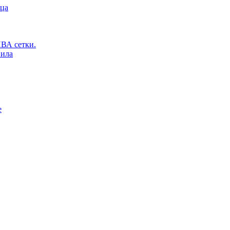
ьца
ВА сетки.
вила
е