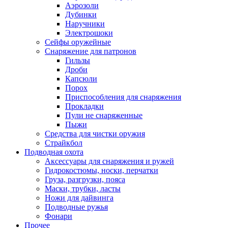
Аэрозоли
Дубинки
Наручники
Электрошоки
Сейфы оружейные
Снаряжение для патронов
Гильзы
Дроби
Капсюли
Порох
Приспособления для снаряжения
Прокладки
Пули не снаряженные
Пыжи
Средства для чистки оружия
Страйкбол
Подводная охота
Аксессуары для снаряжения и ружей
Гидрокостюмы, носки, перчатки
Груза, разгрузки, пояса
Маски, трубки, ласты
Ножи для дайвинга
Подводные ружья
Фонари
Прочее