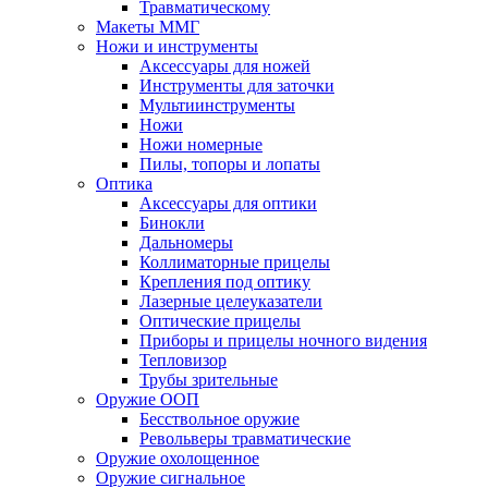
Травматическому
Макеты ММГ
Ножи и инструменты
Аксессуары для ножей
Инструменты для заточки
Мультиинструменты
Ножи
Ножи номерные
Пилы, топоры и лопаты
Оптика
Аксессуары для оптики
Бинокли
Дальномеры
Коллиматорные прицелы
Крепления под оптику
Лазерные целеуказатели
Оптические прицелы
Приборы и прицелы ночного видения
Тепловизор
Трубы зрительные
Оружие ООП
Бесствольное оружие
Револьверы травматические
Оружие охолощенное
Оружие сигнальное