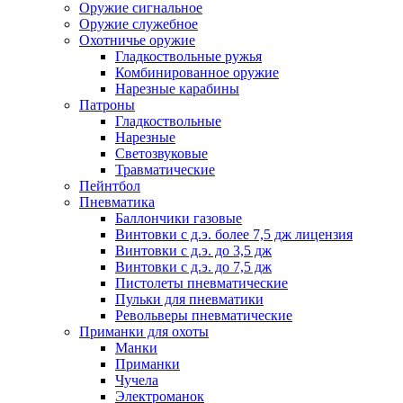
Оружие сигнальное
Оружие служебное
Охотничье оружие
Гладкоствольные ружья
Комбинированное оружие
Нарезные карабины
Патроны
Гладкоствольные
Нарезные
Светозвуковые
Травматические
Пейнтбол
Пневматика
Баллончики газовые
Винтовки с д.э. более 7,5 дж лицензия
Винтовки с д.э. до 3,5 дж
Винтовки с д.э. до 7,5 дж
Пистолеты пневматические
Пульки для пневматики
Револьверы пневматические
Приманки для охоты
Манки
Приманки
Чучела
Электроманок