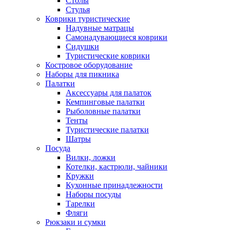
Столы
Стулья
Коврики туристические
Надувные матрацы
Самонадувающиеся коврики
Сидушки
Туристические коврики
Костровое оборудование
Наборы для пикника
Палатки
Аксессуары для палаток
Кемпинговые палатки
Рыболовные палатки
Тенты
Туристические палатки
Шатры
Посуда
Вилки, ложки
Котелки, кастрюли, чайники
Кружки
Кухонные принадлежности
Наборы посуды
Тарелки
Фляги
Рюкзаки и сумки