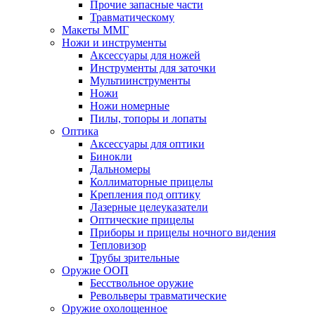
Прочие запасные части
Травматическому
Макеты ММГ
Ножи и инструменты
Аксессуары для ножей
Инструменты для заточки
Мультиинструменты
Ножи
Ножи номерные
Пилы, топоры и лопаты
Оптика
Аксессуары для оптики
Бинокли
Дальномеры
Коллиматорные прицелы
Крепления под оптику
Лазерные целеуказатели
Оптические прицелы
Приборы и прицелы ночного видения
Тепловизор
Трубы зрительные
Оружие ООП
Бесствольное оружие
Револьверы травматические
Оружие охолощенное