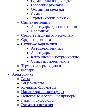
Гермочехлы и гермосумки
Городские рюкзаки
Охотничьи рюкзаки
Сумки
Туристические рюкзаки
Спальные мешки
Аксессуары для спальников
Спальники
Средства защиты от насекомых
Средства розжига
Сумки-холодильники
Автохолодильники
Аксессуары
Контейнеры изотермические
Сумки изотремические
Термоса и термокружки
Фонари
Электроника
Весы
Видеокамеры
Компасы, барометры
Навигаторы и аксессуары
Поисковые и охранные приборы
Рации и аксессуары
Элементы питания