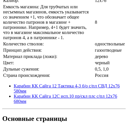
Калибр:
12x76
Емкость магазина: Для трубчатых или
несъемных магазинов, емкость указывается
со значением +1, что обозначает общее
количество патронов в магазине +
8
патроннике. Например, 4+1 будет значить,
что в магазине максимальное количество
патронов 4, а в патроннике - 1.
Количество стволов:
одноствольные
Принцип действия:
газоотводные
Материал приклада (ложи):
дерево
Цвет:
черный
Дульные сужения:
0,5, 1,0
Страна происхождения:
Россия
Карабин КК Сайга 12 Тактика 4-3 б/о с/пл СВД 12х76
580мм
Карабин КК Сайга 12С исп.10 пр/скл плс с/пл 12х76
680мм
Основные
страницы