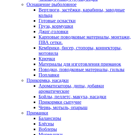
Оснащение рыболовное
Вертлюги, застёжки, карабины, заводные
кольца
Готовые оснастки
Груза, кормушки
Джиг-головки
Карповые поводковые материалы, монтажи,
ПВА сетки.
Кембрики, бисер, стопоры, коннекторы,
мотовила
Крючки
Материалы для изготовления приманок
Поводки, поводковые материалы, гильзы
Поплавки
Прикормка, насадки
Ароматизаторы, дипы, добавки
ароматические
Бойлы, пеллетс, макуха, насадки
Прикормки сыпучие
Червь, мотыль, опарыш
Приманки
Балансиры
Блёсны
Воблеры
Мормышки