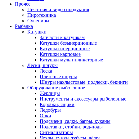
Прочее
Печатная и видео продукция
Пиротехника
Сувениры
Рыбалка
Катушки
Запчасти к катушкам
Катушки безынерционные
Катушки инерционные
Катушки карповые
Катушки мультипликаторные
Лески, шнуры
Леска
Плетёные шнуры
Шнуры нахлыстовые, подлески, бэкинги
Оборудование рыболовное
Жерлицы
Инструменты и аксессуары рыболовные
Коробки, ящики
Ледобуры
Очки
Подсачеки, садки, багры, куканы
Подставки, стойки, род-поды
Сигнализаторы
Чехлы, сумки, тубусы, вёдра