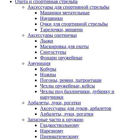
Охота и спортивная стрельба
Аксессуары для спортивной стрельбы
Машинки метательные
Наушники
Очки для спортивной стрельбы
Тарелочки, мишени
Аксессуары охотничьи
Лыжи
Маскировка для охоты
Снегоступы
Фонари оружейные
Амуниция
Кобуры
Ножны
Погоны, ремни, патронташи
Чехлы оружейные, кейсы
Чехлы под баллончики, дубинку и
наручники
Арбалеты, луки, рогатки
Аксессуары для луков, арбалетов
Арбалеты, луки, рогатки
Запасные части к оружию
Гладкоствольному
Нарезному
Пневматическому