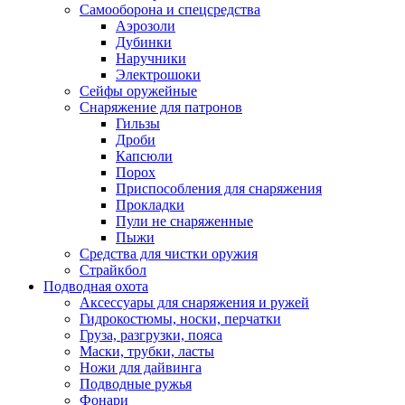
Самооборона и спецсредства
Аэрозоли
Дубинки
Наручники
Электрошоки
Сейфы оружейные
Снаряжение для патронов
Гильзы
Дроби
Капсюли
Порох
Приспособления для снаряжения
Прокладки
Пули не снаряженные
Пыжи
Средства для чистки оружия
Страйкбол
Подводная охота
Аксессуары для снаряжения и ружей
Гидрокостюмы, носки, перчатки
Груза, разгрузки, пояса
Маски, трубки, ласты
Ножи для дайвинга
Подводные ружья
Фонари