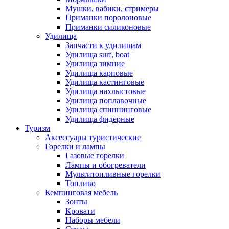
Мушки, вабики, стримеры
Приманки поролоновые
Приманки силиконовые
Удилища
Запчасти к удилищам
Удилища surf, boat
Удилища зимние
Удилища карповые
Удилища кастинговые
Удилища нахлыстовые
Удилища поплавочные
Удилища спиннинговые
Удилища фидерные
Туризм
Аксессуары туристические
Горелки и лампы
Газовые горелки
Лампы и обогреватели
Мультитопливные горелки
Топливо
Кемпинговая мебель
Зонты
Кровати
Наборы мебели