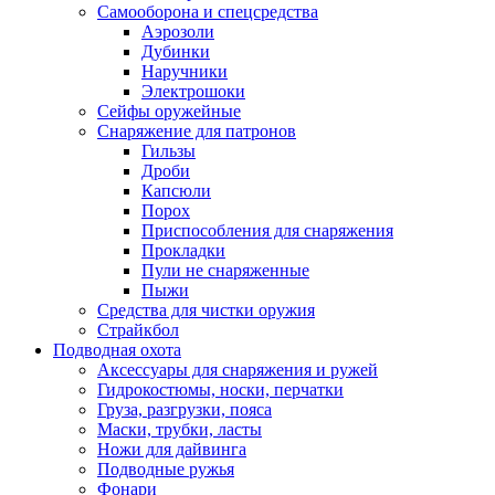
Самооборона и спецсредства
Аэрозоли
Дубинки
Наручники
Электрошоки
Сейфы оружейные
Снаряжение для патронов
Гильзы
Дроби
Капсюли
Порох
Приспособления для снаряжения
Прокладки
Пули не снаряженные
Пыжи
Средства для чистки оружия
Страйкбол
Подводная охота
Аксессуары для снаряжения и ружей
Гидрокостюмы, носки, перчатки
Груза, разгрузки, пояса
Маски, трубки, ласты
Ножи для дайвинга
Подводные ружья
Фонари