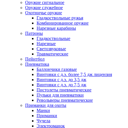
Оружие сигнальное
Оружие служебное
Охотничье оружие
Гладкоствольные ружья
Комбинированное оружие
Нарезные карабины
Патроны
Гладкоствольные
Нарезные
Светозвуковые
Травматические
Пейнтбол
Пневматика
Баллончики газовые
Винтовки с д.э. более 7,5 дж лицензия
Винтовки с д.э. до 3,5 дж
Винтовки с д.э. до 7,5 дж
Пистолеты пневматические
Пульки для пневматики
Револьверы пневматические
Приманки для охоты
Манки
Приманки
Чучела
Электроманок