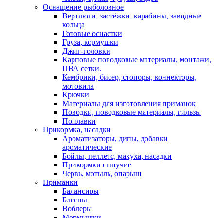
Оснащение рыболовное
Вертлюги, застёжки, карабины, заводные
кольца
Готовые оснастки
Груза, кормушки
Джиг-головки
Карповые поводковые материалы, монтажи,
ПВА сетки.
Кембрики, бисер, стопоры, коннекторы,
мотовила
Крючки
Материалы для изготовления приманок
Поводки, поводковые материалы, гильзы
Поплавки
Прикормка, насадки
Ароматизаторы, дипы, добавки
ароматические
Бойлы, пеллетс, макуха, насадки
Прикормки сыпучие
Червь, мотыль, опарыш
Приманки
Балансиры
Блёсны
Воблеры
Мормышки