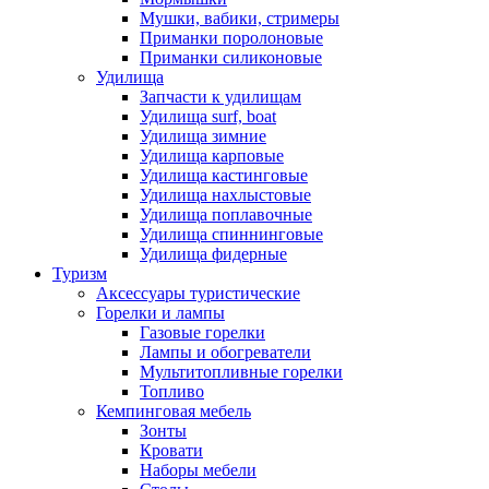
Мушки, вабики, стримеры
Приманки поролоновые
Приманки силиконовые
Удилища
Запчасти к удилищам
Удилища surf, boat
Удилища зимние
Удилища карповые
Удилища кастинговые
Удилища нахлыстовые
Удилища поплавочные
Удилища спиннинговые
Удилища фидерные
Туризм
Аксессуары туристические
Горелки и лампы
Газовые горелки
Лампы и обогреватели
Мультитопливные горелки
Топливо
Кемпинговая мебель
Зонты
Кровати
Наборы мебели