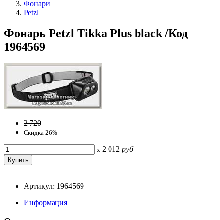
Фонари
Petzl
Фонарь Petzl Tikka Plus black /Код
1964569
2 720
Скидка 26%
2 012
руб
x
Артикул: 1964569
Информация