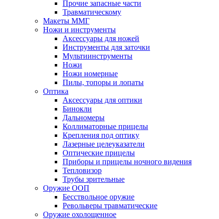
Прочие запасные части
Травматическому
Макеты ММГ
Ножи и инструменты
Аксессуары для ножей
Инструменты для заточки
Мультиинструменты
Ножи
Ножи номерные
Пилы, топоры и лопаты
Оптика
Аксессуары для оптики
Бинокли
Дальномеры
Коллиматорные прицелы
Крепления под оптику
Лазерные целеуказатели
Оптические прицелы
Приборы и прицелы ночного видения
Тепловизор
Трубы зрительные
Оружие ООП
Бесствольное оружие
Револьверы травматические
Оружие охолощенное