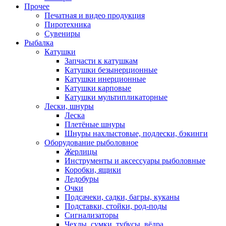
Прочее
Печатная и видео продукция
Пиротехника
Сувениры
Рыбалка
Катушки
Запчасти к катушкам
Катушки безынерционные
Катушки инерционные
Катушки карповые
Катушки мультипликаторные
Лески, шнуры
Леска
Плетёные шнуры
Шнуры нахлыстовые, подлески, бэкинги
Оборудование рыболовное
Жерлицы
Инструменты и аксессуары рыболовные
Коробки, ящики
Ледобуры
Очки
Подсачеки, садки, багры, куканы
Подставки, стойки, род-поды
Сигнализаторы
Чехлы, сумки, тубусы, вёдра