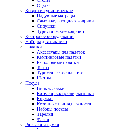
Столы
Стулья
Коврики туристические
Надувные матрацы
Самонадувающиеся коврики
Сидушки
Туристические коврики
Костровое оборудование
Наборы для пикника
Палатки
Аксессуары для палаток
Кемпинговые палатки
Рыболовные палатки
Тенты
Туристические палатки
Шатры
Посуда
Вилки, ложки
Котелки, кастрюли, чайники
Кружки
Кухонные принадлежности
Наборы посуды
Тарелки
Фляги
Рюкзаки и сумки