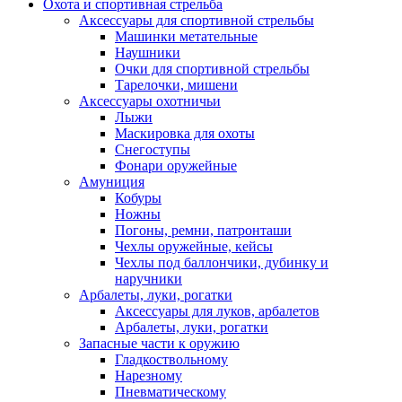
Охота и спортивная стрельба
Аксессуары для спортивной стрельбы
Машинки метательные
Наушники
Очки для спортивной стрельбы
Тарелочки, мишени
Аксессуары охотничьи
Лыжи
Маскировка для охоты
Снегоступы
Фонари оружейные
Амуниция
Кобуры
Ножны
Погоны, ремни, патронташи
Чехлы оружейные, кейсы
Чехлы под баллончики, дубинку и
наручники
Арбалеты, луки, рогатки
Аксессуары для луков, арбалетов
Арбалеты, луки, рогатки
Запасные части к оружию
Гладкоствольному
Нарезному
Пневматическому