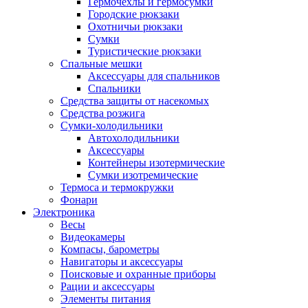
Гермочехлы и гермосумки
Городские рюкзаки
Охотничьи рюкзаки
Сумки
Туристические рюкзаки
Спальные мешки
Аксессуары для спальников
Спальники
Средства защиты от насекомых
Средства розжига
Сумки-холодильники
Автохолодильники
Аксессуары
Контейнеры изотермические
Сумки изотремические
Термоса и термокружки
Фонари
Электроника
Весы
Видеокамеры
Компасы, барометры
Навигаторы и аксессуары
Поисковые и охранные приборы
Рации и аксессуары
Элементы питания