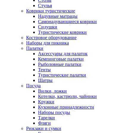
Столы
Стулья
Коврики туристические
Надувные матрацы
Самонадувающиеся коврики
Сидушки
Туристические коврики
Костровое оборудование
Наборы для пикника
Палатки
Аксессуары для палаток
Кемпинговые палатки
Рыболовные палатки
Тенты
Туристические палатки
Шатры
Посуда
Вилки, ложки
Котелки, кастрюли, чайники
Кружки
Кухонные принадлежности
Наборы посуды
Тарелки
Фляги
Рюкзаки и сумки