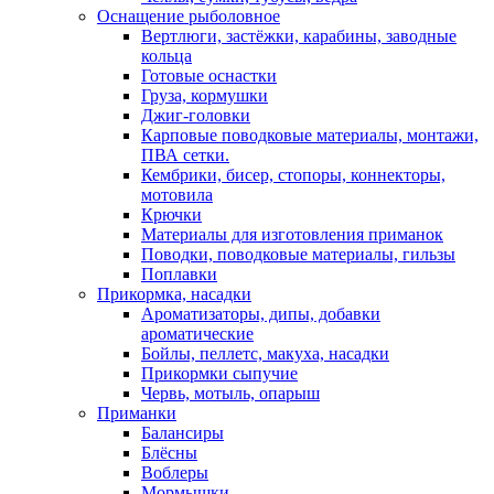
Оснащение рыболовное
Вертлюги, застёжки, карабины, заводные
кольца
Готовые оснастки
Груза, кормушки
Джиг-головки
Карповые поводковые материалы, монтажи,
ПВА сетки.
Кембрики, бисер, стопоры, коннекторы,
мотовила
Крючки
Материалы для изготовления приманок
Поводки, поводковые материалы, гильзы
Поплавки
Прикормка, насадки
Ароматизаторы, дипы, добавки
ароматические
Бойлы, пеллетс, макуха, насадки
Прикормки сыпучие
Червь, мотыль, опарыш
Приманки
Балансиры
Блёсны
Воблеры
Мормышки