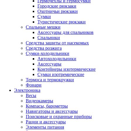
Гермочехлы и гермосумки
Городские рюкзаки
Охотничьи рюкзаки
Сумки
Туристические рюкзаки
Спальные мешки
Аксессуары для спальников
Спальники
Средства защиты от насекомых
Средства розжига
Сумки-холодильники
Автохолодильники
Аксессуары
Контейнеры изотермические
Сумки изотремические
Термоса и термокружки
Фонари
Электроника
Весы
Видеокамеры
Компасы, барометры
Навигаторы и аксессуары
Поисковые и охранные приборы
Рации и аксессуары
Элементы питания