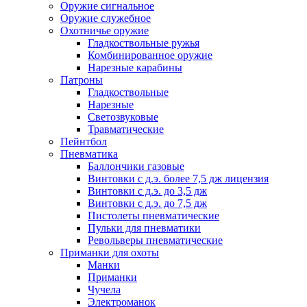
Оружие сигнальное
Оружие служебное
Охотничье оружие
Гладкоствольные ружья
Комбинированное оружие
Нарезные карабины
Патроны
Гладкоствольные
Нарезные
Светозвуковые
Травматические
Пейнтбол
Пневматика
Баллончики газовые
Винтовки с д.э. более 7,5 дж лицензия
Винтовки с д.э. до 3,5 дж
Винтовки с д.э. до 7,5 дж
Пистолеты пневматические
Пульки для пневматики
Револьверы пневматические
Приманки для охоты
Манки
Приманки
Чучела
Электроманок