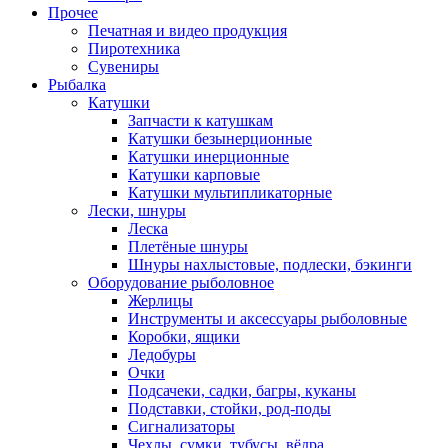
Прочее
Печатная и видео продукция
Пиротехника
Сувениры
Рыбалка
Катушки
Запчасти к катушкам
Катушки безынерционные
Катушки инерционные
Катушки карповые
Катушки мультипликаторные
Лески, шнуры
Леска
Плетёные шнуры
Шнуры нахлыстовые, подлески, бэкинги
Оборудование рыболовное
Жерлицы
Инструменты и аксессуары рыболовные
Коробки, ящики
Ледобуры
Очки
Подсачеки, садки, багры, куканы
Подставки, стойки, род-поды
Сигнализаторы
Чехлы, сумки, тубусы, вёдра