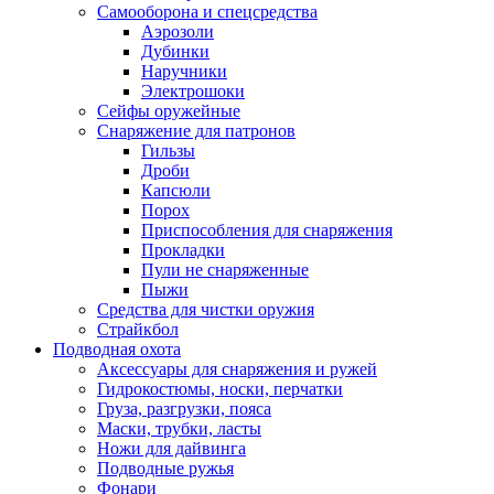
Самооборона и спецсредства
Аэрозоли
Дубинки
Наручники
Электрошоки
Сейфы оружейные
Снаряжение для патронов
Гильзы
Дроби
Капсюли
Порох
Приспособления для снаряжения
Прокладки
Пули не снаряженные
Пыжи
Средства для чистки оружия
Страйкбол
Подводная охота
Аксессуары для снаряжения и ружей
Гидрокостюмы, носки, перчатки
Груза, разгрузки, пояса
Маски, трубки, ласты
Ножи для дайвинга
Подводные ружья
Фонари