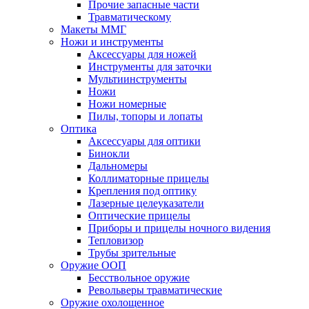
Прочие запасные части
Травматическому
Макеты ММГ
Ножи и инструменты
Аксессуары для ножей
Инструменты для заточки
Мультиинструменты
Ножи
Ножи номерные
Пилы, топоры и лопаты
Оптика
Аксессуары для оптики
Бинокли
Дальномеры
Коллиматорные прицелы
Крепления под оптику
Лазерные целеуказатели
Оптические прицелы
Приборы и прицелы ночного видения
Тепловизор
Трубы зрительные
Оружие ООП
Бесствольное оружие
Револьверы травматические
Оружие охолощенное