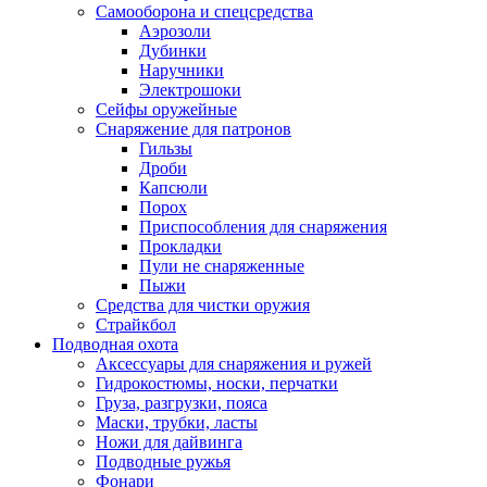
Самооборона и спецсредства
Аэрозоли
Дубинки
Наручники
Электрошоки
Сейфы оружейные
Снаряжение для патронов
Гильзы
Дроби
Капсюли
Порох
Приспособления для снаряжения
Прокладки
Пули не снаряженные
Пыжи
Средства для чистки оружия
Страйкбол
Подводная охота
Аксессуары для снаряжения и ружей
Гидрокостюмы, носки, перчатки
Груза, разгрузки, пояса
Маски, трубки, ласты
Ножи для дайвинга
Подводные ружья
Фонари