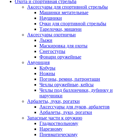
Охота и спортивная стрельба
Аксессуары для спортивной стрельбы
Машинки метательные
Наушники
Очки для спортивной стрельбы
Тарелочки, мишени
Аксессуары охотничьи
Лыжи
Маскировка для охоты
Снегоступы
Фонари оружейные
Амуниция
Кобуры
Ножны
Погоны, ремни, патронташи
Чехлы оружейные, кейсы
Чехлы под баллончики, дубинку и
наручники
Арбалеты, луки, рогатки
Аксессуары для луков, арбалетов
Арбалеты, луки, рогатки
Запасные части к оружию
Гладкоствольному
Нарезному
Пневматическому