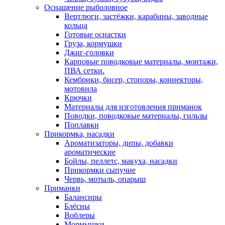
Оснащение рыболовное
Вертлюги, застёжки, карабины, заводные
кольца
Готовые оснастки
Груза, кормушки
Джиг-головки
Карповые поводковые материалы, монтажи,
ПВА сетки.
Кембрики, бисер, стопоры, коннекторы,
мотовила
Крючки
Материалы для изготовления приманок
Поводки, поводковые материалы, гильзы
Поплавки
Прикормка, насадки
Ароматизаторы, дипы, добавки
ароматические
Бойлы, пеллетс, макуха, насадки
Прикормки сыпучие
Червь, мотыль, опарыш
Приманки
Балансиры
Блёсны
Воблеры
Мормышки