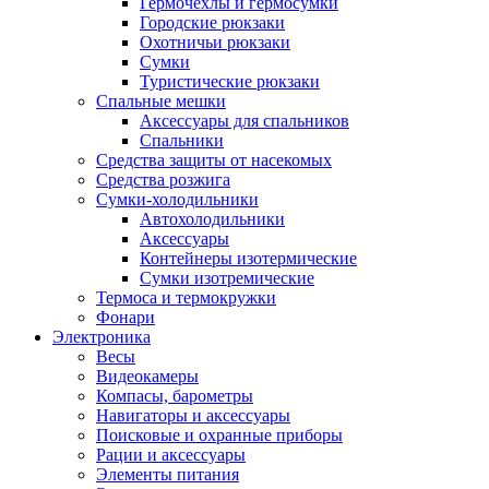
Гермочехлы и гермосумки
Городские рюкзаки
Охотничьи рюкзаки
Сумки
Туристические рюкзаки
Спальные мешки
Аксессуары для спальников
Спальники
Средства защиты от насекомых
Средства розжига
Сумки-холодильники
Автохолодильники
Аксессуары
Контейнеры изотермические
Сумки изотремические
Термоса и термокружки
Фонари
Электроника
Весы
Видеокамеры
Компасы, барометры
Навигаторы и аксессуары
Поисковые и охранные приборы
Рации и аксессуары
Элементы питания