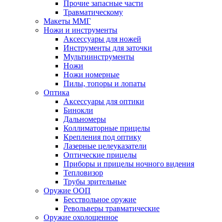
Прочие запасные части
Травматическому
Макеты ММГ
Ножи и инструменты
Аксессуары для ножей
Инструменты для заточки
Мультиинструменты
Ножи
Ножи номерные
Пилы, топоры и лопаты
Оптика
Аксессуары для оптики
Бинокли
Дальномеры
Коллиматорные прицелы
Крепления под оптику
Лазерные целеуказатели
Оптические прицелы
Приборы и прицелы ночного видения
Тепловизор
Трубы зрительные
Оружие ООП
Бесствольное оружие
Револьверы травматические
Оружие охолощенное