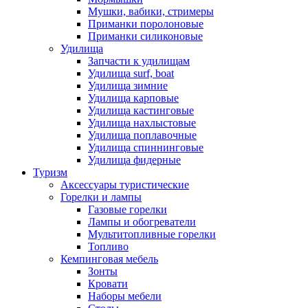
Мушки, вабики, стримеры
Приманки поролоновые
Приманки силиконовые
Удилища
Запчасти к удилищам
Удилища surf, boat
Удилища зимние
Удилища карповые
Удилища кастинговые
Удилища нахлыстовые
Удилища поплавочные
Удилища спиннинговые
Удилища фидерные
Туризм
Аксессуары туристические
Горелки и лампы
Газовые горелки
Лампы и обогреватели
Мультитопливные горелки
Топливо
Кемпинговая мебель
Зонты
Кровати
Наборы мебели