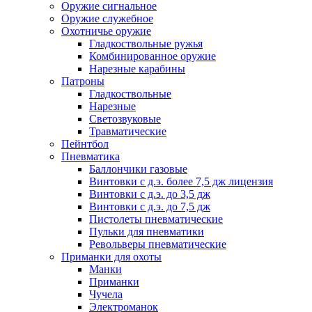
Оружие сигнальное
Оружие служебное
Охотничье оружие
Гладкоствольные ружья
Комбинированное оружие
Нарезные карабины
Патроны
Гладкоствольные
Нарезные
Светозвуковые
Травматические
Пейнтбол
Пневматика
Баллончики газовые
Винтовки с д.э. более 7,5 дж лицензия
Винтовки с д.э. до 3,5 дж
Винтовки с д.э. до 7,5 дж
Пистолеты пневматические
Пульки для пневматики
Револьверы пневматические
Приманки для охоты
Манки
Приманки
Чучела
Электроманок