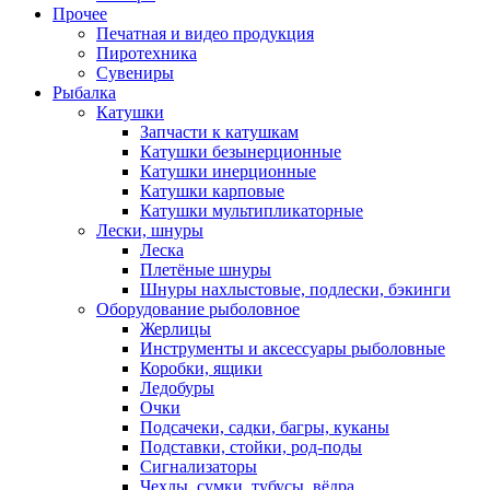
Прочее
Печатная и видео продукция
Пиротехника
Сувениры
Рыбалка
Катушки
Запчасти к катушкам
Катушки безынерционные
Катушки инерционные
Катушки карповые
Катушки мультипликаторные
Лески, шнуры
Леска
Плетёные шнуры
Шнуры нахлыстовые, подлески, бэкинги
Оборудование рыболовное
Жерлицы
Инструменты и аксессуары рыболовные
Коробки, ящики
Ледобуры
Очки
Подсачеки, садки, багры, куканы
Подставки, стойки, род-поды
Сигнализаторы
Чехлы, сумки, тубусы, вёдра