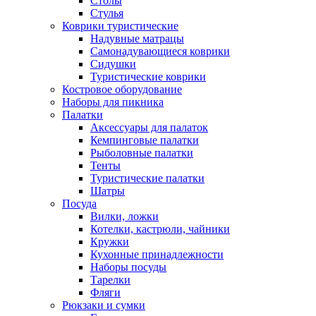
Столы
Стулья
Коврики туристические
Надувные матрацы
Самонадувающиеся коврики
Сидушки
Туристические коврики
Костровое оборудование
Наборы для пикника
Палатки
Аксессуары для палаток
Кемпинговые палатки
Рыболовные палатки
Тенты
Туристические палатки
Шатры
Посуда
Вилки, ложки
Котелки, кастрюли, чайники
Кружки
Кухонные принадлежности
Наборы посуды
Тарелки
Фляги
Рюкзаки и сумки