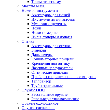
Травматическому
Макеты ММГ
Ножи и инструменты
Аксессуары для ножей
Инструменты для заточки
Мультиинструменты
Ножи
Ножи номерные
Пилы, топоры и лопаты
Оптика
Аксессуары для оптики
Бинокли
Дальномеры
Коллиматорные прицелы
Крепления под оптику
Лазерные целеуказатели
Оптические прицелы
Приборы и прицелы ночного видения
Тепловизор
Трубы зрительные
Оружие ООП
Бесствольное оружие
Револьверы травматические
Оружие охолощенное
Оружие сигнальное