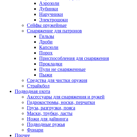
Аэрозоли
Дубинки
Наручники
Электрошоки
Сейфы оружейные
Снаряжение для патронов
Гильзы
Дроби
Капсюли
Порох
Приспособления для снаряжения
Прокладки
Пули не снаряженные
Пыжи
Средства для чистки оружия
Страйкбол
Подводная охота
Аксессуары для снаряжения и ружей
Гидрокостюмы, носки, перчатки
Груза, разгрузки, пояса
Маски, трубки, ласты
Ножи для дайвинга
Подводные ружья
Фонари
Прочее