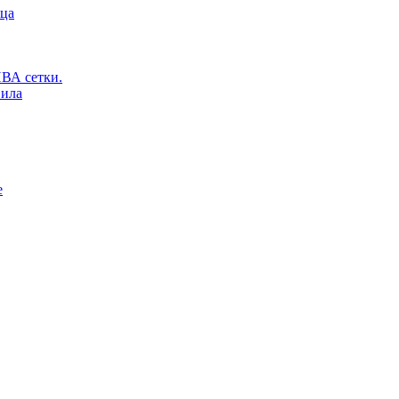
ьца
ВА сетки.
вила
е