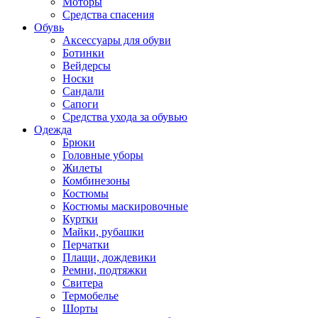
Моторы
Средства спасения
Обувь
Аксессуары для обуви
Ботинки
Вейдерсы
Носки
Сандали
Сапоги
Средства ухода за обувью
Одежда
Брюки
Головные уборы
Жилеты
Комбинезоны
Костюмы
Костюмы маскировочные
Куртки
Майки, рубашки
Перчатки
Плащи, дождевики
Ремни, подтяжки
Свитера
Термобелье
Шорты