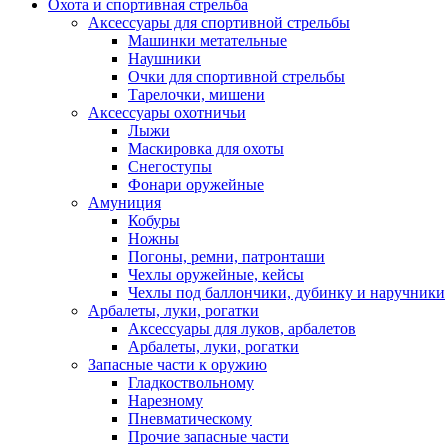
Охота и спортивная стрельба
Аксессуары для спортивной стрельбы
Машинки метательные
Наушники
Очки для спортивной стрельбы
Тарелочки, мишени
Аксессуары охотничьи
Лыжи
Маскировка для охоты
Снегоступы
Фонари оружейные
Амуниция
Кобуры
Ножны
Погоны, ремни, патронташи
Чехлы оружейные, кейсы
Чехлы под баллончики, дубинку и наручники
Арбалеты, луки, рогатки
Аксессуары для луков, арбалетов
Арбалеты, луки, рогатки
Запасные части к оружию
Гладкоствольному
Нарезному
Пневматическому
Прочие запасные части