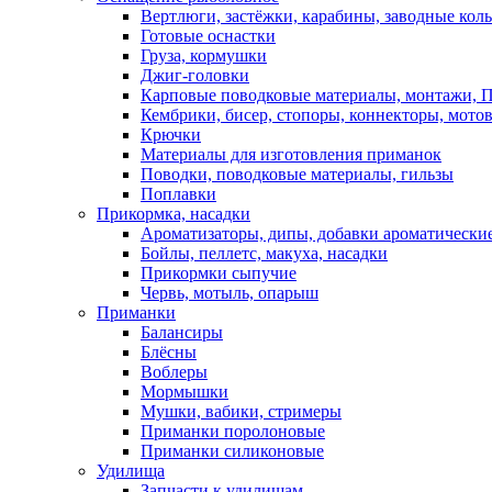
Вертлюги, застёжки, карабины, заводные кол
Готовые оснастки
Груза, кормушки
Джиг-головки
Карповые поводковые материалы, монтажи, П
Кембрики, бисер, стопоры, коннекторы, мото
Крючки
Материалы для изготовления приманок
Поводки, поводковые материалы, гильзы
Поплавки
Прикормка, насадки
Ароматизаторы, дипы, добавки ароматически
Бойлы, пеллетс, макуха, насадки
Прикормки сыпучие
Червь, мотыль, опарыш
Приманки
Балансиры
Блёсны
Воблеры
Мормышки
Мушки, вабики, стримеры
Приманки поролоновые
Приманки силиконовые
Удилища
Запчасти к удилищам