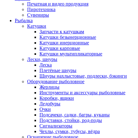
Печатная и видео продукция
Пиротехника
Сувениры
Рыбалка
Катушки
Запчасти к катушкам
Катушки безынерционные
Катушки инерционные
Катушки карповые
Катушки мультипликаторные
Лески, шнуры
Леска
Плетёные шнуры
Шнуры нахлыстовые, подлески, бэкинги
Оборудование рыболовное
Жерлицы
Инструменты и аксессуары рыболовные
Коробки, ящики
Ледобуры
Очки
Подсачеки, садки, багры, куканы
Подставки, стойки, род-поды
Сигнализаторы
Чехлы, сумки, тубусы, вёдра
Оснащение рыболовное