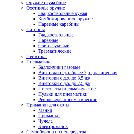
Оружие служебное
Охотничье оружие
Гладкоствольные ружья
Комбинированное оружие
Нарезные карабины
Патроны
Гладкоствольные
Нарезные
Светозвуковые
Травматические
Пейнтбол
Пневматика
Баллончики газовые
Винтовки с д.э. более 7,5 дж лицензия
Винтовки с д.э. до 3,5 дж
Винтовки с д.э. до 7,5 дж
Пистолеты пневматические
Пульки для пневматики
Револьверы пневматические
Приманки для охоты
Манки
Приманки
Чучела
Электроманок
Самооборона и спецсредства