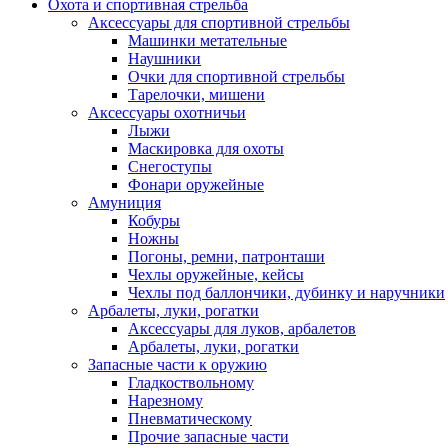
Охота и спортивная стрельба
Аксессуары для спортивной стрельбы
Машинки метательные
Наушники
Очки для спортивной стрельбы
Тарелочки, мишени
Аксессуары охотничьи
Лыжи
Маскировка для охоты
Снегоступы
Фонари оружейные
Амуниция
Кобуры
Ножны
Погоны, ремни, патронташи
Чехлы оружейные, кейсы
Чехлы под баллончики, дубинку и наручники
Арбалеты, луки, рогатки
Аксессуары для луков, арбалетов
Арбалеты, луки, рогатки
Запасные части к оружию
Гладкоствольному
Нарезному
Пневматическому
Прочие запасные части