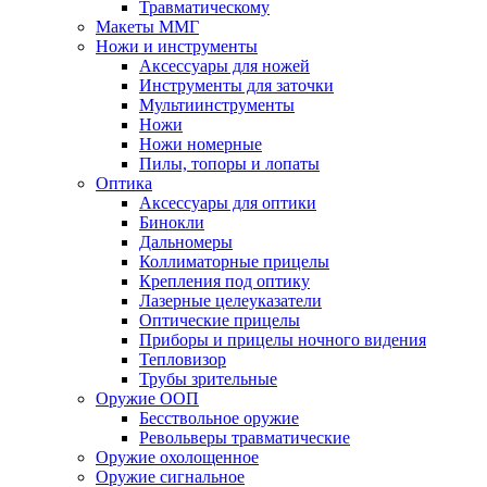
Травматическому
Макеты ММГ
Ножи и инструменты
Аксессуары для ножей
Инструменты для заточки
Мультиинструменты
Ножи
Ножи номерные
Пилы, топоры и лопаты
Оптика
Аксессуары для оптики
Бинокли
Дальномеры
Коллиматорные прицелы
Крепления под оптику
Лазерные целеуказатели
Оптические прицелы
Приборы и прицелы ночного видения
Тепловизор
Трубы зрительные
Оружие ООП
Бесствольное оружие
Револьверы травматические
Оружие охолощенное
Оружие сигнальное