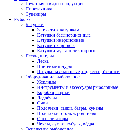
Печатная и видео продукция
Пиротехника
Сувениры
Рыбалка
Катушки
Запчасти к катушкам
Катушки безынерционные
Катушки инерционные
Катушки карповые
Катушки мультипликаторные
Лески, шнуры
Леска
Плетёные шнуры
Шнуры нахлыстовые, подлески, бэкинги
Оборудование рыболовное
Жерлицы
Инструменты и аксессуары рыболовные
Коробки, ящики
Ледобуры
Очки
Подсачеки, садки, багры, куканы
Подставки, стойки, род-поды
Сигнализаторы
Чехлы, сумки, тубусы, вёдра
Оснащение рыболовное