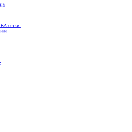
ьца
ВА сетки.
вила
е