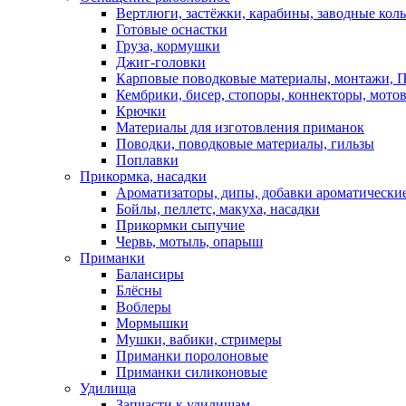
Вертлюги, застёжки, карабины, заводные кол
Готовые оснастки
Груза, кормушки
Джиг-головки
Карповые поводковые материалы, монтажи, П
Кембрики, бисер, стопоры, коннекторы, мото
Крючки
Материалы для изготовления приманок
Поводки, поводковые материалы, гильзы
Поплавки
Прикормка, насадки
Ароматизаторы, дипы, добавки ароматически
Бойлы, пеллетс, макуха, насадки
Прикормки сыпучие
Червь, мотыль, опарыш
Приманки
Балансиры
Блёсны
Воблеры
Мормышки
Мушки, вабики, стримеры
Приманки поролоновые
Приманки силиконовые
Удилища
Запчасти к удилищам