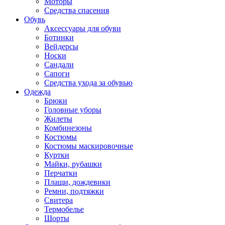
Моторы
Средства спасения
Обувь
Аксессуары для обуви
Ботинки
Вейдерсы
Носки
Сандали
Сапоги
Средства ухода за обувью
Одежда
Брюки
Головные уборы
Жилеты
Комбинезоны
Костюмы
Костюмы маскировочные
Куртки
Майки, рубашки
Перчатки
Плащи, дождевики
Ремни, подтяжки
Свитера
Термобелье
Шорты