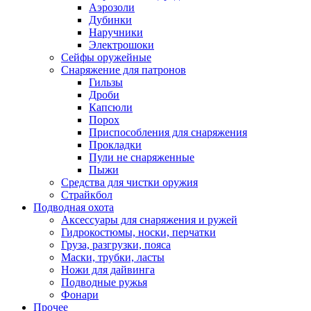
Аэрозоли
Дубинки
Наручники
Электрошоки
Сейфы оружейные
Снаряжение для патронов
Гильзы
Дроби
Капсюли
Порох
Приспособления для снаряжения
Прокладки
Пули не снаряженные
Пыжи
Средства для чистки оружия
Страйкбол
Подводная охота
Аксессуары для снаряжения и ружей
Гидрокостюмы, носки, перчатки
Груза, разгрузки, пояса
Маски, трубки, ласты
Ножи для дайвинга
Подводные ружья
Фонари
Прочее