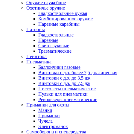
Оружие служебное
Охотничье оружие
Гладкоствольные ружья
Комбинированное оружие
Нарезные карабины
Патроны
Гладкоствольные
Нарезные
Светозвуковые
Травматические
Пейнтбол
Пневматика
Баллончики газовые
Винтовки с д.э. более 7,5 дж лицензия
Винтовки с д.э. до 3,5 дж
Винтовки с д.э. до 7,5 дж
Пистолеты пневматические
Пульки для пневматики
Револьверы пневматические
Приманки для охоты
Манки
Приманки
Чучела
Электроманок
Самооборона и спецсредства