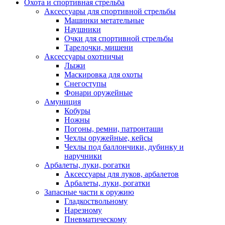
Охота и спортивная стрельба
Аксессуары для спортивной стрельбы
Машинки метательные
Наушники
Очки для спортивной стрельбы
Тарелочки, мишени
Аксессуары охотничьи
Лыжи
Маскировка для охоты
Снегоступы
Фонари оружейные
Амуниция
Кобуры
Ножны
Погоны, ремни, патронташи
Чехлы оружейные, кейсы
Чехлы под баллончики, дубинку и
наручники
Арбалеты, луки, рогатки
Аксессуары для луков, арбалетов
Арбалеты, луки, рогатки
Запасные части к оружию
Гладкоствольному
Нарезному
Пневматическому