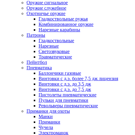
Оружие сигнальное
Оружие служебное
Охотничье оружие
Гладкоствольные ружья
Комбинированное оружие
Нарезные карабины
Патроны
Гладкоствольные
Нарезные
Светозвуковые
Травматические
Пейнтбол
Пневматика
Баллончики газовые
Винтовки с д.э. более 7,5 дж лицензия
Винтовки с д.э. до 3,5 дж
Винтовки с д.э. до 7,5 дж
Пистолеты пневматические
Пульки для пневматики
Револьверы пневматические
Приманки для охоты
Манки
Приманки
Чучела
Электроманок