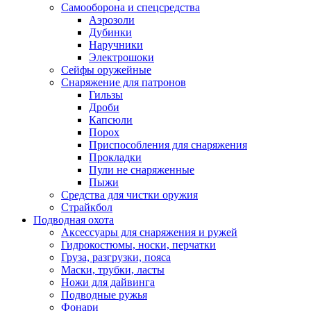
Самооборона и спецсредства
Аэрозоли
Дубинки
Наручники
Электрошоки
Сейфы оружейные
Снаряжение для патронов
Гильзы
Дроби
Капсюли
Порох
Приспособления для снаряжения
Прокладки
Пули не снаряженные
Пыжи
Средства для чистки оружия
Страйкбол
Подводная охота
Аксессуары для снаряжения и ружей
Гидрокостюмы, носки, перчатки
Груза, разгрузки, пояса
Маски, трубки, ласты
Ножи для дайвинга
Подводные ружья
Фонари