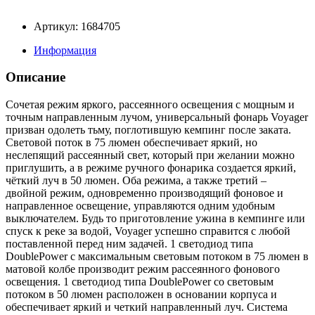
Артикул: 1684705
Информация
Описание
Сочетая режим яркого, рассеянного освещения с мощным и
точным направленным лучом, универсальный фонарь Voyager
призван одолеть тьму, поглотившую кемпинг после заката.
Световой поток в 75 люмен обеспечивает яркий, но
неслепящий рассеянный свет, который при желании можно
приглушить, а в режиме ручного фонарика создается яркий,
чёткий луч в 50 люмен. Оба режима, а также третий –
двойной режим, одновременно производящий фоновое и
направленное освещение, управляются одним удобным
выключателем. Будь то приготовление ужина в кемпинге или
спуск к реке за водой, Voyager успешно справится с любой
поставленной перед ним задачей. 1 светодиод типа
DoublePower с максимальным световым потоком в 75 люмен в
матовой колбе производит режим рассеянного фонового
освещения. 1 светодиод типа DoublePower со световым
потоком в 50 люмен расположен в основании корпуса и
обеспечивает яркий и четкий направленный луч. Система