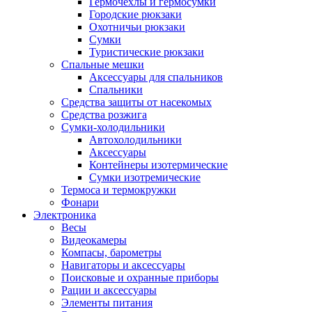
Гермочехлы и гермосумки
Городские рюкзаки
Охотничьи рюкзаки
Сумки
Туристические рюкзаки
Спальные мешки
Аксессуары для спальников
Спальники
Средства защиты от насекомых
Средства розжига
Сумки-холодильники
Автохолодильники
Аксессуары
Контейнеры изотермические
Сумки изотремические
Термоса и термокружки
Фонари
Электроника
Весы
Видеокамеры
Компасы, барометры
Навигаторы и аксессуары
Поисковые и охранные приборы
Рации и аксессуары
Элементы питания