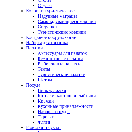
Столы
Стулья
Коврики туристические
Надувные матрацы
Самонадувающиеся коврики
Сидушки
Туристические коврики
Костровое оборудование
Наборы для пикника
Палатки
Аксессуары для палаток
Кемпинговые палатки
Рыболовные палатки
Тенты
Туристические палатки
Шатры
Посуда
Вилки, ложки
Котелки, кастрюли, чайники
Кружки
Кухонные принадлежности
Наборы посуды
Тарелки
Фляги
Рюкзаки и сумки