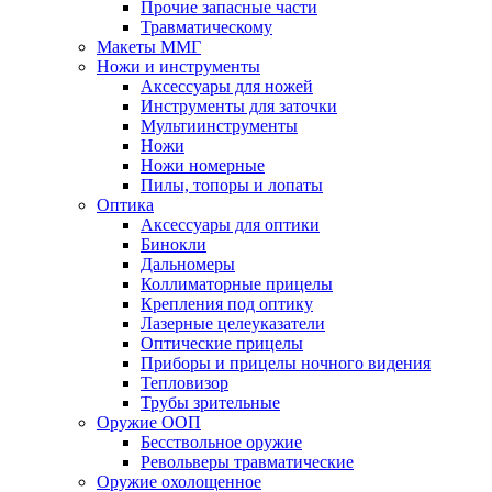
Прочие запасные части
Травматическому
Макеты ММГ
Ножи и инструменты
Аксессуары для ножей
Инструменты для заточки
Мультиинструменты
Ножи
Ножи номерные
Пилы, топоры и лопаты
Оптика
Аксессуары для оптики
Бинокли
Дальномеры
Коллиматорные прицелы
Крепления под оптику
Лазерные целеуказатели
Оптические прицелы
Приборы и прицелы ночного видения
Тепловизор
Трубы зрительные
Оружие ООП
Бесствольное оружие
Револьверы травматические
Оружие охолощенное