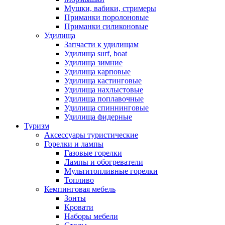
Мушки, вабики, стримеры
Приманки поролоновые
Приманки силиконовые
Удилища
Запчасти к удилищам
Удилища surf, boat
Удилища зимние
Удилища карповые
Удилища кастинговые
Удилища нахлыстовые
Удилища поплавочные
Удилища спиннинговые
Удилища фидерные
Туризм
Аксессуары туристические
Горелки и лампы
Газовые горелки
Лампы и обогреватели
Мультитопливные горелки
Топливо
Кемпинговая мебель
Зонты
Кровати
Наборы мебели