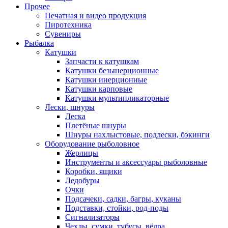
Прочее
Печатная и видео продукция
Пиротехника
Сувениры
Рыбалка
Катушки
Запчасти к катушкам
Катушки безынерционные
Катушки инерционные
Катушки карповые
Катушки мультипликаторные
Лески, шнуры
Леска
Плетёные шнуры
Шнуры нахлыстовые, подлески, бэкинги
Оборудование рыболовное
Жерлицы
Инструменты и аксессуары рыболовные
Коробки, ящики
Ледобуры
Очки
Подсачеки, садки, багры, куканы
Подставки, стойки, род-поды
Сигнализаторы
Чехлы, сумки, тубусы, вёдра