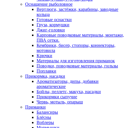
Оснащение рыболовное
Вертлюги, застёжки, карабины, заводные
кольца
Готовые оснастки
Груза, кормушки
Джиг-головки
Карповые поводковые материалы, монтажи,
ПВА сетки.
Кембрики, бисер, стопоры, коннекторы,
мотовила
Крючки
Материалы для изготовления приманок
Поводки, поводковые материалы, гильзы
Поплавки
Прикормка, насадки
Ароматизаторы, дипы, добавки
ароматические
Бойлы, пеллетс, макуха, насадки
Прикормки сыпучие
Червь, мотыль, опарыш
Приманки
Балансиры
Блёсны
Воблеры
Мормышки