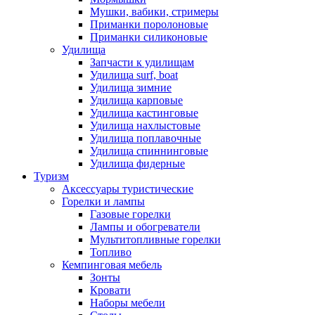
Мушки, вабики, стримеры
Приманки поролоновые
Приманки силиконовые
Удилища
Запчасти к удилищам
Удилища surf, boat
Удилища зимние
Удилища карповые
Удилища кастинговые
Удилища нахлыстовые
Удилища поплавочные
Удилища спиннинговые
Удилища фидерные
Туризм
Аксессуары туристические
Горелки и лампы
Газовые горелки
Лампы и обогреватели
Мультитопливные горелки
Топливо
Кемпинговая мебель
Зонты
Кровати
Наборы мебели