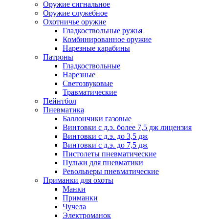
Оружие сигнальное
Оружие служебное
Охотничье оружие
Гладкоствольные ружья
Комбинированное оружие
Нарезные карабины
Патроны
Гладкоствольные
Нарезные
Светозвуковые
Травматические
Пейнтбол
Пневматика
Баллончики газовые
Винтовки с д.э. более 7,5 дж лицензия
Винтовки с д.э. до 3,5 дж
Винтовки с д.э. до 7,5 дж
Пистолеты пневматические
Пульки для пневматики
Револьверы пневматические
Приманки для охоты
Манки
Приманки
Чучела
Электроманок