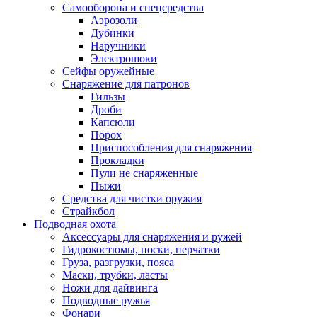
Самооборона и спецсредства
Аэрозоли
Дубинки
Наручники
Электрошоки
Сейфы оружейные
Снаряжение для патронов
Гильзы
Дроби
Капсюли
Порох
Приспособления для снаряжения
Прокладки
Пули не снаряженные
Пыжи
Средства для чистки оружия
Страйкбол
Подводная охота
Аксессуары для снаряжения и ружей
Гидрокостюмы, носки, перчатки
Груза, разгрузки, пояса
Маски, трубки, ласты
Ножи для дайвинга
Подводные ружья
Фонари