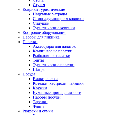
Столы
Стулья
Коврики туристические
Надувные матрацы
Самонадувающиеся коврики
Сидушки
Туристические коврики
Костровое оборудование
Наборы для пикника
Палатки
Аксессуары для палаток
Кемпинговые палатки
Рыболовные палатки
Тенты
Туристические палатки
Шатры
Посуда
Вилки, ложки
Котелки, кастрюли, чайники
Кружки
Кухонные принадлежности
Наборы посуды
Тарелки
Фляги
Рюкзаки и сумки