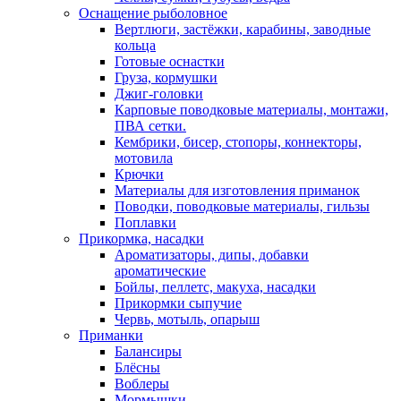
Оснащение рыболовное
Вертлюги, застёжки, карабины, заводные
кольца
Готовые оснастки
Груза, кормушки
Джиг-головки
Карповые поводковые материалы, монтажи,
ПВА сетки.
Кембрики, бисер, стопоры, коннекторы,
мотовила
Крючки
Материалы для изготовления приманок
Поводки, поводковые материалы, гильзы
Поплавки
Прикормка, насадки
Ароматизаторы, дипы, добавки
ароматические
Бойлы, пеллетс, макуха, насадки
Прикормки сыпучие
Червь, мотыль, опарыш
Приманки
Балансиры
Блёсны
Воблеры
Мормышки