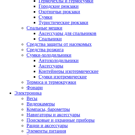
Гермочехлы и гермосумки
Городские рюкзаки
Охотничьи рюкзаки
Сумки
Туристические рюкзаки
Спальные мешки
Аксессуары для спальников
Спальники
Средства защиты от насекомых
Средства розжига
Сумки-холодильники
Автохолодильники
Аксессуары
Контейнеры изотермические
Сумки изотремические
Термоса и термокружки
Фонари
Электроника
Весы
Видеокамеры
Компасы, барометры
Навигаторы и аксессуары
Поисковые и охранные приборы
Рации и аксессуары
Элементы питания