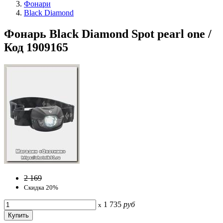
Фонари
Black Diamond
Фонарь Black Diamond Spot pearl one /
Код 1909165
2 169
Скидка 20%
1 735
руб
x