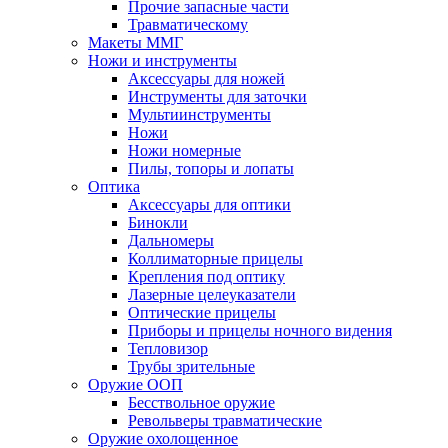
Прочие запасные части
Травматическому
Макеты ММГ
Ножи и инструменты
Аксессуары для ножей
Инструменты для заточки
Мультиинструменты
Ножи
Ножи номерные
Пилы, топоры и лопаты
Оптика
Аксессуары для оптики
Бинокли
Дальномеры
Коллиматорные прицелы
Крепления под оптику
Лазерные целеуказатели
Оптические прицелы
Приборы и прицелы ночного видения
Тепловизор
Трубы зрительные
Оружие ООП
Бесствольное оружие
Револьверы травматические
Оружие охолощенное