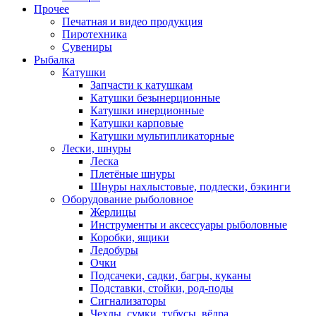
Прочее
Печатная и видео продукция
Пиротехника
Сувениры
Рыбалка
Катушки
Запчасти к катушкам
Катушки безынерционные
Катушки инерционные
Катушки карповые
Катушки мультипликаторные
Лески, шнуры
Леска
Плетёные шнуры
Шнуры нахлыстовые, подлески, бэкинги
Оборудование рыболовное
Жерлицы
Инструменты и аксессуары рыболовные
Коробки, ящики
Ледобуры
Очки
Подсачеки, садки, багры, куканы
Подставки, стойки, род-поды
Сигнализаторы
Чехлы, сумки, тубусы, вёдра