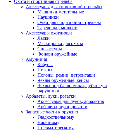
Охота и спортивная стрельба
Аксессуары для спортивной стрельбы
Машинки метательные
Наушники
Очки для спортивной стрельбы
Тарелочки, мишени
Аксессуары охотничьи
Лыжи
Маскировка для охоты
Снегоступы
Фонари оружейные
Амуниция
Кобуры
Ножны
Погоны, ремни, патронташи
Чехлы оружейные, кейсы
Чехлы под баллончики, дубинку и
наручники
Арбалеты, луки, рогатки
Аксессуары для луков, арбалетов
Арбалеты, луки, рогатки
Запасные части к оружию
Гладкоствольному
Нарезному
Пневматическому