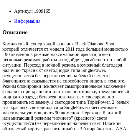
Артикул: 1909165
Информация
Описание
Компактный, супер яркий фонарик Black Diamond Spot,
который отличается от модели 2011 года большей мощностью
- 90 люменов в режиме максимальной яркости, имеет
несколько режимов работы и подойдет для абсолютно любой
ситуации. Переход в ночной режим, возможный благодаря
наличию “красных” светодиодов типа SinglePower,
осуществляется без переключения на белый свет, что
благоприятно сказывается на способности видеть в темноте.
Режим блокировки исключает самопроизвольное включение
фонарика при хранении или транспортировке, трехуровневый
индикатор заряда батареек позволит вам своевременно
производить их замену. 1 светодиод типа TriplePower, 2 'белых'
и 2 'красных' светодиода типа SinglePower обеспечивают
максимальную мощность 90 люменов. Переход в ближний
или мигающий режимы “ночного” (красного) света
осуществляется без переключения на белый свет. Плоский
обтекаемый корпус, рассчитанный на 3 батарейки типа ААА.