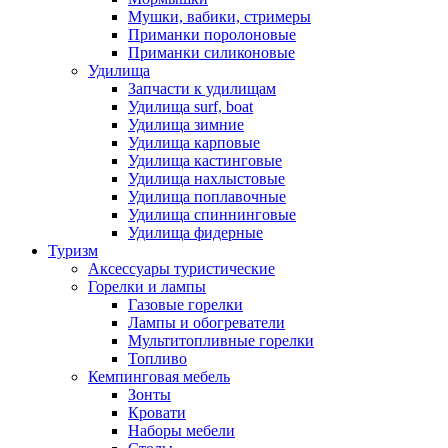
Мушки, вабики, стримеры
Приманки поролоновые
Приманки силиконовые
Удилища
Запчасти к удилищам
Удилища surf, boat
Удилища зимние
Удилища карповые
Удилища кастинговые
Удилища нахлыстовые
Удилища поплавочные
Удилища спиннинговые
Удилища фидерные
Туризм
Аксессуары туристические
Горелки и лампы
Газовые горелки
Лампы и обогреватели
Мультитопливные горелки
Топливо
Кемпинговая мебель
Зонты
Кровати
Наборы мебели