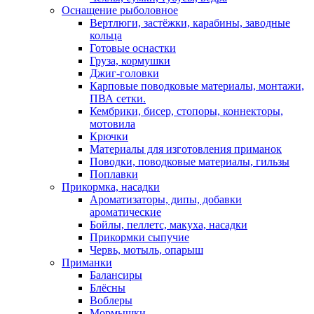
Оснащение рыболовное
Вертлюги, застёжки, карабины, заводные
кольца
Готовые оснастки
Груза, кормушки
Джиг-головки
Карповые поводковые материалы, монтажи,
ПВА сетки.
Кембрики, бисер, стопоры, коннекторы,
мотовила
Крючки
Материалы для изготовления приманок
Поводки, поводковые материалы, гильзы
Поплавки
Прикормка, насадки
Ароматизаторы, дипы, добавки
ароматические
Бойлы, пеллетс, макуха, насадки
Прикормки сыпучие
Червь, мотыль, опарыш
Приманки
Балансиры
Блёсны
Воблеры
Мормышки