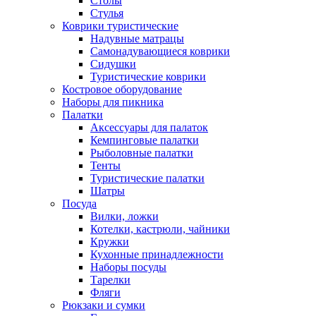
Столы
Стулья
Коврики туристические
Надувные матрацы
Самонадувающиеся коврики
Сидушки
Туристические коврики
Костровое оборудование
Наборы для пикника
Палатки
Аксессуары для палаток
Кемпинговые палатки
Рыболовные палатки
Тенты
Туристические палатки
Шатры
Посуда
Вилки, ложки
Котелки, кастрюли, чайники
Кружки
Кухонные принадлежности
Наборы посуды
Тарелки
Фляги
Рюкзаки и сумки