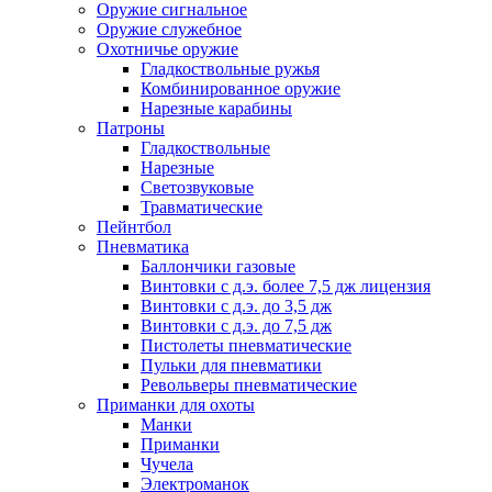
Оружие сигнальное
Оружие служебное
Охотничье оружие
Гладкоствольные ружья
Комбинированное оружие
Нарезные карабины
Патроны
Гладкоствольные
Нарезные
Светозвуковые
Травматические
Пейнтбол
Пневматика
Баллончики газовые
Винтовки с д.э. более 7,5 дж лицензия
Винтовки с д.э. до 3,5 дж
Винтовки с д.э. до 7,5 дж
Пистолеты пневматические
Пульки для пневматики
Револьверы пневматические
Приманки для охоты
Манки
Приманки
Чучела
Электроманок