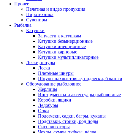
Прочее
Печатная и видео продукция
Пиротехника
Сувениры
Рыбалка
Катушки
Запчасти к катушкам
Катушки безынерционные
Катушки инерционные
Катушки карповые
Катушки мультипликаторные
Лески, шнуры
Леска
Плетёные шнуры
Шнуры нахлыстовые, подлески, бэкинги
Оборудование рыболовное
Жерлицы
Инструменты и аксессуары рыболовные
Коробки, ящики
Ледобуры
Очки
Подсачеки, садки, багры, куканы
Подставки, стойки, род-поды
Сигнализаторы
Чехлы, сумки, тубусы, вёдра