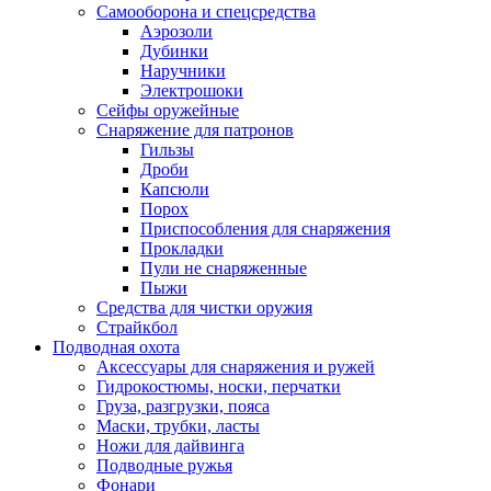
Самооборона и спецсредства
Аэрозоли
Дубинки
Наручники
Электрошоки
Сейфы оружейные
Снаряжение для патронов
Гильзы
Дроби
Капсюли
Порох
Приспособления для снаряжения
Прокладки
Пули не снаряженные
Пыжи
Средства для чистки оружия
Страйкбол
Подводная охота
Аксессуары для снаряжения и ружей
Гидрокостюмы, носки, перчатки
Груза, разгрузки, пояса
Маски, трубки, ласты
Ножи для дайвинга
Подводные ружья
Фонари