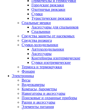
Гермочехлы и гермосумки
Городские рюкзаки
Охотничьи рюкзаки
Сумки
Туристические рюкзаки
Спальные мешки
Аксессуары для спальников
Спальники
Средства защиты от насекомых
Средства розжига
Сумки-холодильники
Автохолодильники
Аксессуары
Контейнеры изотермические
Сумки изотремические
Термоса и термокружки
Фонари
Электроника
Весы
Видеокамеры
Компасы, барометры
Навигаторы и аксессуары
Поисковые и охранные приборы
Рации и аксессуары
Элементы питания