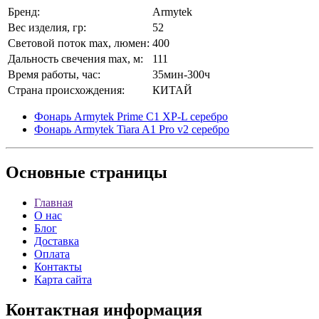
Бренд:
Armytek
Вес изделия, гр:
52
Световой поток max, люмен:
400
Дальность свечения max, м:
111
Время работы, час:
35мин-300ч
Страна происхождения:
КИТАЙ
Фонарь Armytek Prime C1 XP-L серебро
Фонарь Armytek Tiara A1 Pro v2 серебро
Основные
страницы
Главная
О нас
Блог
Доставка
Оплата
Контакты
Карта сайта
Контактная
информация