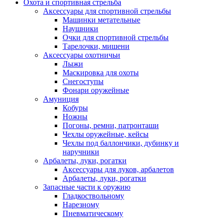
Охота и спортивная стрельба
Аксессуары для спортивной стрельбы
Машинки метательные
Наушники
Очки для спортивной стрельбы
Тарелочки, мишени
Аксессуары охотничьи
Лыжи
Маскировка для охоты
Снегоступы
Фонари оружейные
Амуниция
Кобуры
Ножны
Погоны, ремни, патронташи
Чехлы оружейные, кейсы
Чехлы под баллончики, дубинку и
наручники
Арбалеты, луки, рогатки
Аксессуары для луков, арбалетов
Арбалеты, луки, рогатки
Запасные части к оружию
Гладкоствольному
Нарезному
Пневматическому