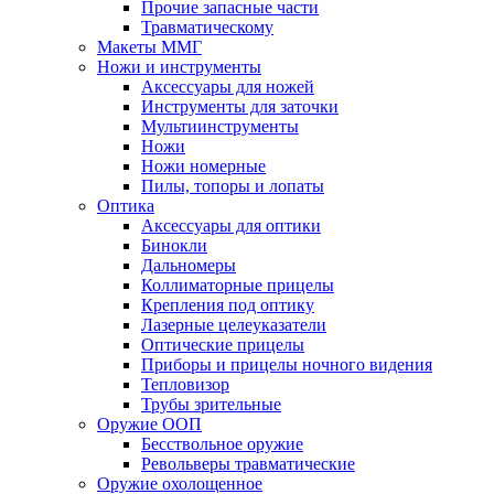
Прочие запасные части
Травматическому
Макеты ММГ
Ножи и инструменты
Аксессуары для ножей
Инструменты для заточки
Мультиинструменты
Ножи
Ножи номерные
Пилы, топоры и лопаты
Оптика
Аксессуары для оптики
Бинокли
Дальномеры
Коллиматорные прицелы
Крепления под оптику
Лазерные целеуказатели
Оптические прицелы
Приборы и прицелы ночного видения
Тепловизор
Трубы зрительные
Оружие ООП
Бесствольное оружие
Револьверы травматические
Оружие охолощенное