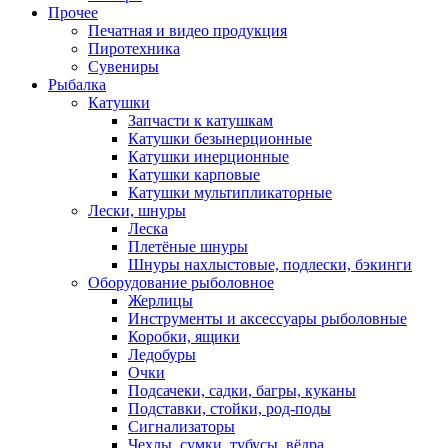
Прочее
Печатная и видео продукция
Пиротехника
Сувениры
Рыбалка
Катушки
Запчасти к катушкам
Катушки безынерционные
Катушки инерционные
Катушки карповые
Катушки мультипликаторные
Лески, шнуры
Леска
Плетёные шнуры
Шнуры нахлыстовые, подлески, бэкинги
Оборудование рыболовное
Жерлицы
Инструменты и аксессуары рыболовные
Коробки, ящики
Ледобуры
Очки
Подсачеки, садки, багры, куканы
Подставки, стойки, род-поды
Сигнализаторы
Чехлы, сумки, тубусы, вёдра