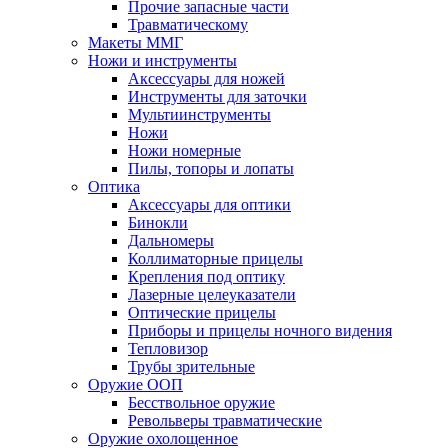
Прочие запасные части
Травматическому
Макеты ММГ
Ножи и инструменты
Аксессуары для ножей
Инструменты для заточки
Мультиинструменты
Ножи
Ножи номерные
Пилы, топоры и лопаты
Оптика
Аксессуары для оптики
Бинокли
Дальномеры
Коллиматорные прицелы
Крепления под оптику
Лазерные целеуказатели
Оптические прицелы
Приборы и прицелы ночного видения
Тепловизор
Трубы зрительные
Оружие ООП
Бесствольное оружие
Револьверы травматические
Оружие охолощенное