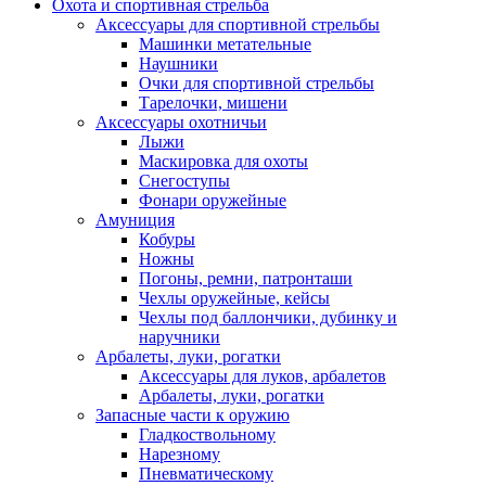
Охота и спортивная стрельба
Аксессуары для спортивной стрельбы
Машинки метательные
Наушники
Очки для спортивной стрельбы
Тарелочки, мишени
Аксессуары охотничьи
Лыжи
Маскировка для охоты
Снегоступы
Фонари оружейные
Амуниция
Кобуры
Ножны
Погоны, ремни, патронташи
Чехлы оружейные, кейсы
Чехлы под баллончики, дубинку и
наручники
Арбалеты, луки, рогатки
Аксессуары для луков, арбалетов
Арбалеты, луки, рогатки
Запасные части к оружию
Гладкоствольному
Нарезному
Пневматическому