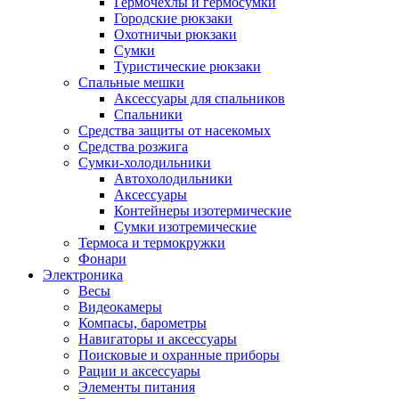
Гермочехлы и гермосумки
Городские рюкзаки
Охотничьи рюкзаки
Сумки
Туристические рюкзаки
Спальные мешки
Аксессуары для спальников
Спальники
Средства защиты от насекомых
Средства розжига
Сумки-холодильники
Автохолодильники
Аксессуары
Контейнеры изотермические
Сумки изотремические
Термоса и термокружки
Фонари
Электроника
Весы
Видеокамеры
Компасы, барометры
Навигаторы и аксессуары
Поисковые и охранные приборы
Рации и аксессуары
Элементы питания