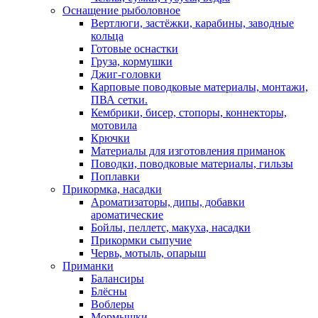
Оснащение рыболовное
Вертлюги, застёжки, карабины, заводные
кольца
Готовые оснастки
Груза, кормушки
Джиг-головки
Карповые поводковые материалы, монтажи,
ПВА сетки.
Кембрики, бисер, стопоры, коннекторы,
мотовила
Крючки
Материалы для изготовления приманок
Поводки, поводковые материалы, гильзы
Поплавки
Прикормка, насадки
Ароматизаторы, дипы, добавки
ароматические
Бойлы, пеллетс, макуха, насадки
Прикормки сыпучие
Червь, мотыль, опарыш
Приманки
Балансиры
Блёсны
Воблеры
Мормышки