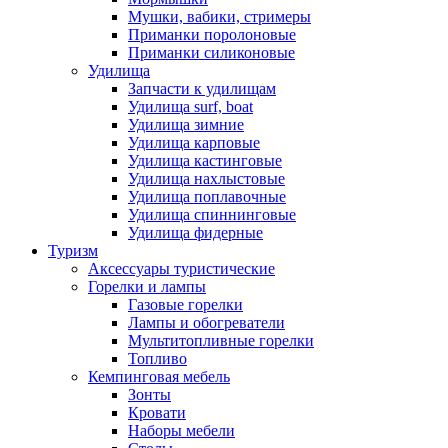
Мушки, вабики, стримеры
Приманки поролоновые
Приманки силиконовые
Удилища
Запчасти к удилищам
Удилища surf, boat
Удилища зимние
Удилища карповые
Удилища кастинговые
Удилища нахлыстовые
Удилища поплавочные
Удилища спиннинговые
Удилища фидерные
Туризм
Аксессуары туристические
Горелки и лампы
Газовые горелки
Лампы и обогреватели
Мультитопливные горелки
Топливо
Кемпинговая мебель
Зонты
Кровати
Наборы мебели