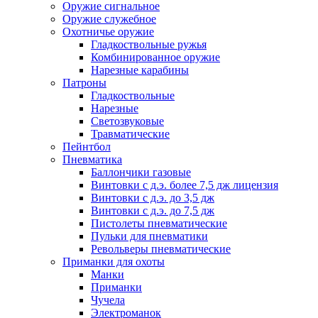
Оружие сигнальное
Оружие служебное
Охотничье оружие
Гладкоствольные ружья
Комбинированное оружие
Нарезные карабины
Патроны
Гладкоствольные
Нарезные
Светозвуковые
Травматические
Пейнтбол
Пневматика
Баллончики газовые
Винтовки с д.э. более 7,5 дж лицензия
Винтовки с д.э. до 3,5 дж
Винтовки с д.э. до 7,5 дж
Пистолеты пневматические
Пульки для пневматики
Револьверы пневматические
Приманки для охоты
Манки
Приманки
Чучела
Электроманок