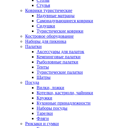
Столы
Стулья
Коврики туристические
Надувные матрацы
Самонадувающиеся коврики
Сидушки
Туристические коврики
Костровое оборудование
Наборы для пикника
Палатки
Аксессуары для палаток
Кемпинговые палатки
Рыболовные палатки
Тенты
Туристические палатки
Шатры
Посуда
Вилки, ложки
Котелки, кастрюли, чайники
Кружки
Кухонные принадлежности
Наборы посуды
Тарелки
Фляги
Рюкзаки и сумки