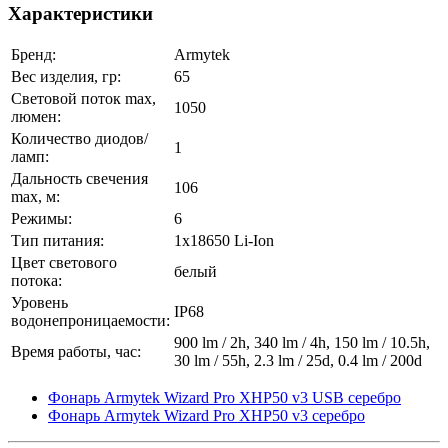
Характеристики
Бренд:
Armytek
Вес изделия, гр:
65
Световой поток max,
1050
люмен:
Количество диодов/
1
ламп:
Дальность свечения
106
max, м:
Режимы:
6
Тип питания:
1х18650 Li-Ion
Цвет светового
белый
потока:
Уровень
IP68
водонепроницаемости:
900 lm / 2h, 340 lm / 4h, 150 lm / 10.5h,
Время работы, час:
30 lm / 55h, 2.3 lm / 25d, 0.4 lm / 200d
Фонарь Armytek Wizard Pro XHP50 v3 USB серебро
Фонарь Armytek Wizard Pro XHP50 v3 серебро