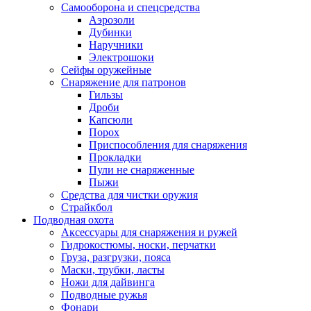
Самооборона и спецсредства
Аэрозоли
Дубинки
Наручники
Электрошоки
Сейфы оружейные
Снаряжение для патронов
Гильзы
Дроби
Капсюли
Порох
Приспособления для снаряжения
Прокладки
Пули не снаряженные
Пыжи
Средства для чистки оружия
Страйкбол
Подводная охота
Аксессуары для снаряжения и ружей
Гидрокостюмы, носки, перчатки
Груза, разгрузки, пояса
Маски, трубки, ласты
Ножи для дайвинга
Подводные ружья
Фонари