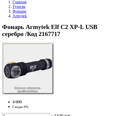
Главная
Туризм
Фонари
Armytek
Фонарь Armytek Elf C2 XP-L USB
серебро /Код 2167717
3 999
Скидка 9%
3 639
руб
x