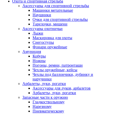
Охота и спортивная стрельба
Аксессуары для спортивной стрельбы
Машинки метательные
Наушники
Очки для спортивной стрельбы
Тарелочки, мишени
Аксессуары охотничьи
Лыжи
Маскировка для охоты
Снегоступы
Фонари оружейные
Амуниция
Кобуры
Ножны
Погоны, ремни, патронташи
Чехлы оружейные, кейсы
Чехлы под баллончики, дубинку и
наручники
Арбалеты, луки, рогатки
Аксессуары для луков, арбалетов
Арбалеты, луки, рогатки
Запасные части к оружию
Гладкоствольному
Нарезному
Пневматическому