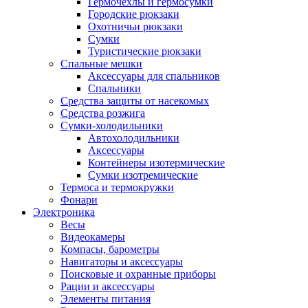
Гермочехлы и гермосумки
Городские рюкзаки
Охотничьи рюкзаки
Сумки
Туристические рюкзаки
Спальные мешки
Аксессуары для спальников
Спальники
Средства защиты от насекомых
Средства розжига
Сумки-холодильники
Автохолодильники
Аксессуары
Контейнеры изотермические
Сумки изотремические
Термоса и термокружки
Фонари
Электроника
Весы
Видеокамеры
Компасы, барометры
Навигаторы и аксессуары
Поисковые и охранные приборы
Рации и аксессуары
Элементы питания