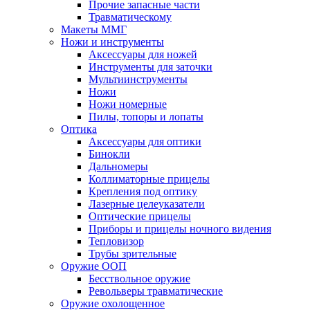
Прочие запасные части
Травматическому
Макеты ММГ
Ножи и инструменты
Аксессуары для ножей
Инструменты для заточки
Мультиинструменты
Ножи
Ножи номерные
Пилы, топоры и лопаты
Оптика
Аксессуары для оптики
Бинокли
Дальномеры
Коллиматорные прицелы
Крепления под оптику
Лазерные целеуказатели
Оптические прицелы
Приборы и прицелы ночного видения
Тепловизор
Трубы зрительные
Оружие ООП
Бесствольное оружие
Револьверы травматические
Оружие охолощенное