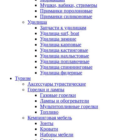
Мушки, вабики, стримеры
Приманки поролоновые
Приманки силиконовые
Удилища
Запчасти к удилищам
Удилища surf, boat
Удилища зимние
Удилища карповые
Удилища кастинговые
Удилища нахлыстовые
Удилища поплавочные
Удилища спиннинговые
Удилища фидерные
Туризм
Аксессуары туристические
Горелки и лампы
Газовые горелки
Лампы и обогреватели
Мультитопливные горелки
Топливо
Кемпинговая мебель
Зонты
Кровати
Наборы мебели