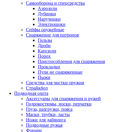
Самооборона и спецсредства
Аэрозоли
Дубинки
Наручники
Электрошоки
Сейфы оружейные
Снаряжение для патронов
Гильзы
Дроби
Капсюли
Порох
Приспособления для снаряжения
Прокладки
Пули не снаряженные
Пыжи
Средства для чистки оружия
Страйкбол
Подводная охота
Аксессуары для снаряжения и ружей
Гидрокостюмы, носки, перчатки
Груза, разгрузки, пояса
Маски, трубки, ласты
Ножи для дайвинга
Подводные ружья
Фонари