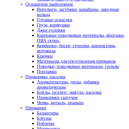
Оснащение рыболовное
Вертлюги, застёжки, карабины, заводные
кольца
Готовые оснастки
Груза, кормушки
Джиг-головки
Карповые поводковые материалы, монтажи,
ПВА сетки.
Кембрики, бисер, стопоры, коннекторы,
мотовила
Крючки
Материалы для изготовления приманок
Поводки, поводковые материалы, гильзы
Поплавки
Прикормка, насадки
Ароматизаторы, дипы, добавки
ароматические
Бойлы, пеллетс, макуха, насадки
Прикормки сыпучие
Червь, мотыль, опарыш
Приманки
Балансиры
Блёсны
Воблеры
Мормышки