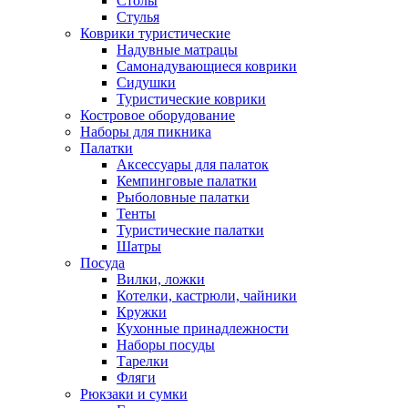
Столы
Стулья
Коврики туристические
Надувные матрацы
Самонадувающиеся коврики
Сидушки
Туристические коврики
Костровое оборудование
Наборы для пикника
Палатки
Аксессуары для палаток
Кемпинговые палатки
Рыболовные палатки
Тенты
Туристические палатки
Шатры
Посуда
Вилки, ложки
Котелки, кастрюли, чайники
Кружки
Кухонные принадлежности
Наборы посуды
Тарелки
Фляги
Рюкзаки и сумки