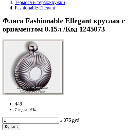
Термоса и термокружки
Fashionable Ellegant
Фляга Fashionable Ellegant круглая с
орнаментом 0.15л /Код 1245073
448
Скидка 16%
376
руб
x