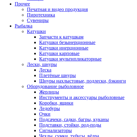
Прочее
Печатная и видео продукция
Пиротехника
Сувениры
Рыбалка
Катушки
Запчасти к катушкам
Катушки безынерционные
Катушки инерционные
Катушки карповые
Катушки мультипликаторные
Лески, шнуры
Леска
Плетёные шнуры
Шнуры нахлыстовые, подлески, бэкинги
Оборудование рыболовное
Жерлицы
Инструменты и аксессуары рыболовные
Коробки, ящики
Ледобуры
Очки
Подсачеки, садки, багры, куканы
Подставки, стойки, род-поды
Сигнализаторы
Чехлы, сумки, тубусы, вёдра