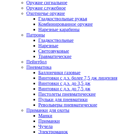
Оружие сигнальное
Оружие служебное
Охотничье оружие
Гладкоствольные ружья
Комбинированное оружие
Нарезные карабины
Патроны
Гладкоствольные
Нарезные
Светозвуковые
Травматические
Пейнтбол
Пневматика
Баллончики газовые
Винтовки с д.э. более 7,5 дж лицензия
Винтовки с д.э. до 3,5 дж
Винтовки с д.э. до 7,5 дж
Пистолеты пневматические
Пульки для пневматики
Револьверы пневматические
Приманки для охоты
Манки
Приманки
Чучела
Электроманок