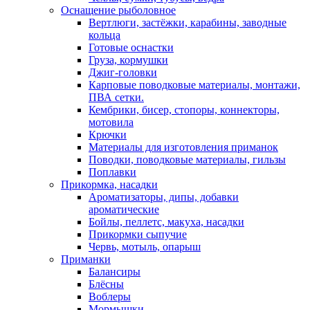
Оснащение рыболовное
Вертлюги, застёжки, карабины, заводные
кольца
Готовые оснастки
Груза, кормушки
Джиг-головки
Карповые поводковые материалы, монтажи,
ПВА сетки.
Кембрики, бисер, стопоры, коннекторы,
мотовила
Крючки
Материалы для изготовления приманок
Поводки, поводковые материалы, гильзы
Поплавки
Прикормка, насадки
Ароматизаторы, дипы, добавки
ароматические
Бойлы, пеллетс, макуха, насадки
Прикормки сыпучие
Червь, мотыль, опарыш
Приманки
Балансиры
Блёсны
Воблеры
Мормышки