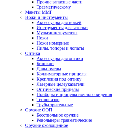
Прочие запасные части
Травматическому
Макеты ММГ
Ножи и инструменты
Аксессуары для ножей
Инструменты для заточки
Мультиинструменты
Ножи
Ножи номерные
Пилы, топоры и лопаты
Оптика
Аксессуары для оптики
Бинокли
Дальномеры
Коллиматорные прицелы
Крепления под оптику
Лазерные целеуказатели
Оптические прицелы
Приборы и прицелы ночного видения
Тепловизор
Трубы зрительные
Оружие ООП
Бесствольное оружие
Револьверы травматические
Оружие охолощенное