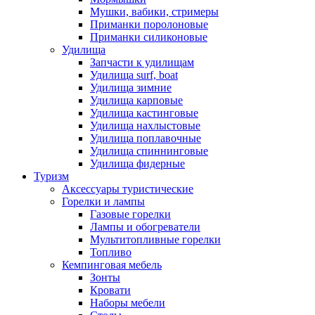
Мушки, вабики, стримеры
Приманки поролоновые
Приманки силиконовые
Удилища
Запчасти к удилищам
Удилища surf, boat
Удилища зимние
Удилища карповые
Удилища кастинговые
Удилища нахлыстовые
Удилища поплавочные
Удилища спиннинговые
Удилища фидерные
Туризм
Аксессуары туристические
Горелки и лампы
Газовые горелки
Лампы и обогреватели
Мультитопливные горелки
Топливо
Кемпинговая мебель
Зонты
Кровати
Наборы мебели