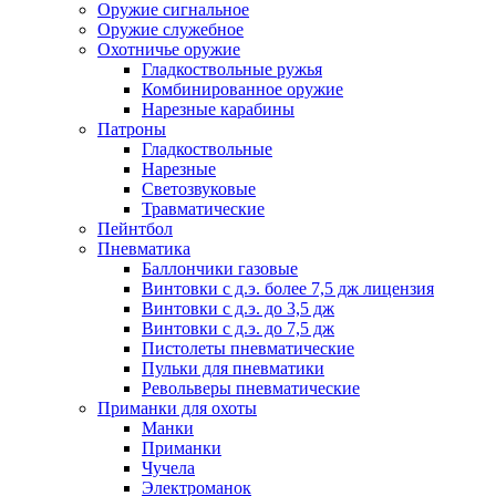
Оружие сигнальное
Оружие служебное
Охотничье оружие
Гладкоствольные ружья
Комбинированное оружие
Нарезные карабины
Патроны
Гладкоствольные
Нарезные
Светозвуковые
Травматические
Пейнтбол
Пневматика
Баллончики газовые
Винтовки с д.э. более 7,5 дж лицензия
Винтовки с д.э. до 3,5 дж
Винтовки с д.э. до 7,5 дж
Пистолеты пневматические
Пульки для пневматики
Револьверы пневматические
Приманки для охоты
Манки
Приманки
Чучела
Электроманок