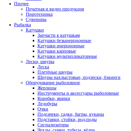
Прочее
Печатная и видео продукция
Пиротехника
Сувениры
Рыбалка
Катушки
Запчасти к катушкам
Катушки безынерционные
Катушки инерционные
Катушки карповые
Катушки мультипликаторные
Лески, шнуры
Леска
Плетёные шнуры
Шнуры нахлыстовые, подлески, бэкинги
Оборудование рыболовное
Жерлицы
Инструменты и аксессуары рыболовные
Коробки, ящики
Ледобуры
Очки
Подсачеки, садки, багры, куканы
Подставки, стойки, род-поды
Сигнализаторы
Чехлы, сумки, тубусы, вёдра