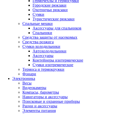
Гермочехлы и гермосумки
Городские рюкзаки
Охотничьи рюкзаки
Сумки
Туристические рюкзаки
Спальные мешки
Аксессуары для спальников
Спальники
Средства защиты от насекомых
Средства розжига
Сумки-холодильники
Автохолодильники
Аксессуары
Контейнеры изотермические
Сумки изотремические
Термоса и термокружки
Фонари
Электроника
Весы
Видеокамеры
Компасы, барометры
Навигаторы и аксессуары
Поисковые и охранные приборы
Рации и аксессуары
Элементы питания