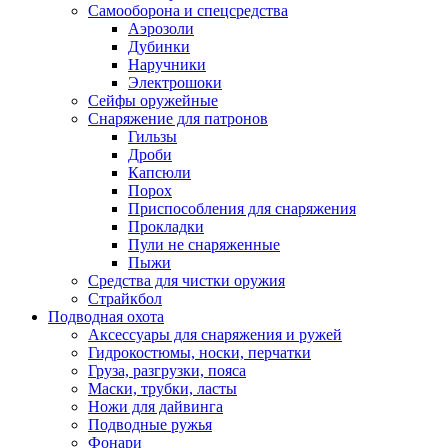
Самооборона и спецсредства
Аэрозоли
Дубинки
Наручники
Электрошоки
Сейфы оружейные
Снаряжение для патронов
Гильзы
Дроби
Капсюли
Порох
Приспособления для снаряжения
Прокладки
Пули не снаряженные
Пыжи
Средства для чистки оружия
Страйкбол
Подводная охота
Аксессуары для снаряжения и ружей
Гидрокостюмы, носки, перчатки
Груза, разгрузки, пояса
Маски, трубки, ласты
Ножи для дайвинга
Подводные ружья
Фонари