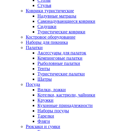
Столы
Стулья
Коврики туристические
Надувные матрацы
Самонадувающиеся коврики
Сидушки
Туристические коврики
Костровое оборудование
Наборы для пикника
Палатки
Аксессуары для палаток
Кемпинговые палатки
Рыболовные палатки
Тенты
Туристические палатки
Шатры
Посуда
Вилки, ложки
Котелки, кастрюли, чайники
Кружки
Кухонные принадлежности
Наборы посуды
Тарелки
Фляги
Рюкзаки и сумки