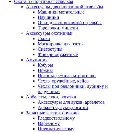
Охота и спортивная стрельба
Аксессуары для спортивной стрельбы
Машинки метательные
Наушники
Очки для спортивной стрельбы
Тарелочки, мишени
Аксессуары охотничьи
Лыжи
Маскировка для охоты
Снегоступы
Фонари оружейные
Амуниция
Кобуры
Ножны
Погоны, ремни, патронташи
Чехлы оружейные, кейсы
Чехлы под баллончики, дубинку и
наручники
Арбалеты, луки, рогатки
Аксессуары для луков, арбалетов
Арбалеты, луки, рогатки
Запасные части к оружию
Гладкоствольному
Нарезному
Пневматическому