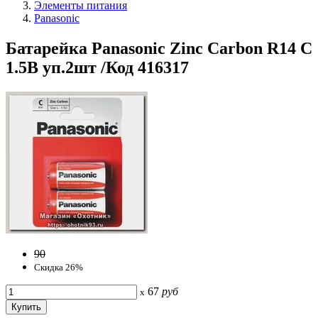
Элементы питания
Panasonic
Батарейка Panasonic Zinc Carbon R14 C
1.5B уп.2шт /Код 416317
90
Скидка 26%
67
руб
x