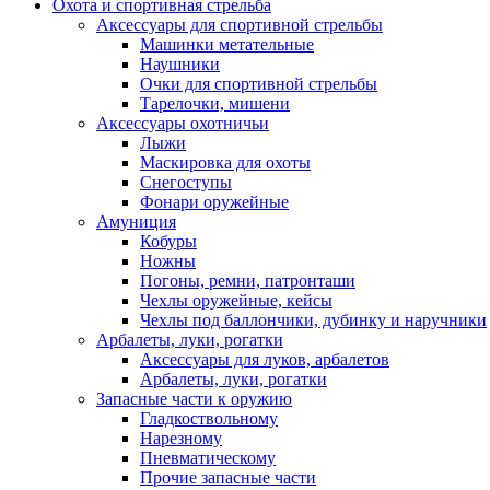
Охота и спортивная стрельба
Аксессуары для спортивной стрельбы
Машинки метательные
Наушники
Очки для спортивной стрельбы
Тарелочки, мишени
Аксессуары охотничьи
Лыжи
Маскировка для охоты
Снегоступы
Фонари оружейные
Амуниция
Кобуры
Ножны
Погоны, ремни, патронташи
Чехлы оружейные, кейсы
Чехлы под баллончики, дубинку и наручники
Арбалеты, луки, рогатки
Аксессуары для луков, арбалетов
Арбалеты, луки, рогатки
Запасные части к оружию
Гладкоствольному
Нарезному
Пневматическому
Прочие запасные части