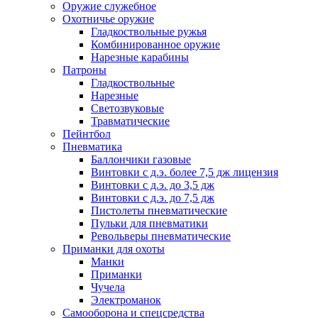
Оружие служебное
Охотничье оружие
Гладкоствольные ружья
Комбинированное оружие
Нарезные карабины
Патроны
Гладкоствольные
Нарезные
Светозвуковые
Травматические
Пейнтбол
Пневматика
Баллончики газовые
Винтовки с д.э. более 7,5 дж лицензия
Винтовки с д.э. до 3,5 дж
Винтовки с д.э. до 7,5 дж
Пистолеты пневматические
Пульки для пневматики
Револьверы пневматические
Приманки для охоты
Манки
Приманки
Чучела
Электроманок
Самооборона и спецсредства