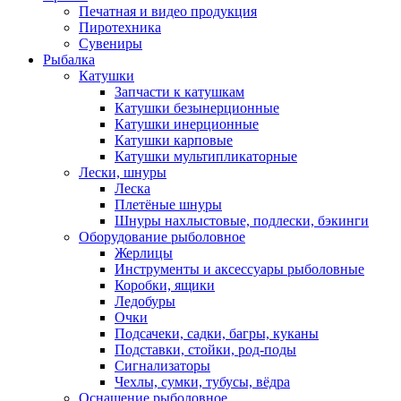
Печатная и видео продукция
Пиротехника
Сувениры
Рыбалка
Катушки
Запчасти к катушкам
Катушки безынерционные
Катушки инерционные
Катушки карповые
Катушки мультипликаторные
Лески, шнуры
Леска
Плетёные шнуры
Шнуры нахлыстовые, подлески, бэкинги
Оборудование рыболовное
Жерлицы
Инструменты и аксессуары рыболовные
Коробки, ящики
Ледобуры
Очки
Подсачеки, садки, багры, куканы
Подставки, стойки, род-поды
Сигнализаторы
Чехлы, сумки, тубусы, вёдра
Оснащение рыболовное