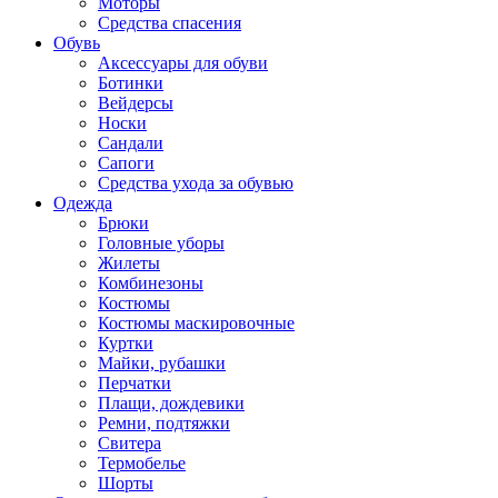
Моторы
Средства спасения
Обувь
Аксессуары для обуви
Ботинки
Вейдерсы
Носки
Сандали
Сапоги
Средства ухода за обувью
Одежда
Брюки
Головные уборы
Жилеты
Комбинезоны
Костюмы
Костюмы маскировочные
Куртки
Майки, рубашки
Перчатки
Плащи, дождевики
Ремни, подтяжки
Свитера
Термобелье
Шорты