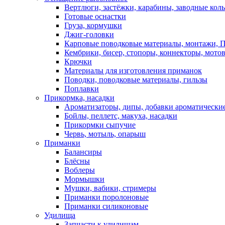
Вертлюги, застёжки, карабины, заводные кол
Готовые оснастки
Груза, кормушки
Джиг-головки
Карповые поводковые материалы, монтажи, П
Кембрики, бисер, стопоры, коннекторы, мото
Крючки
Материалы для изготовления приманок
Поводки, поводковые материалы, гильзы
Поплавки
Прикормка, насадки
Ароматизаторы, дипы, добавки ароматически
Бойлы, пеллетс, макуха, насадки
Прикормки сыпучие
Червь, мотыль, опарыш
Приманки
Балансиры
Блёсны
Воблеры
Мормышки
Мушки, вабики, стримеры
Приманки поролоновые
Приманки силиконовые
Удилища
Запчасти к удилищам