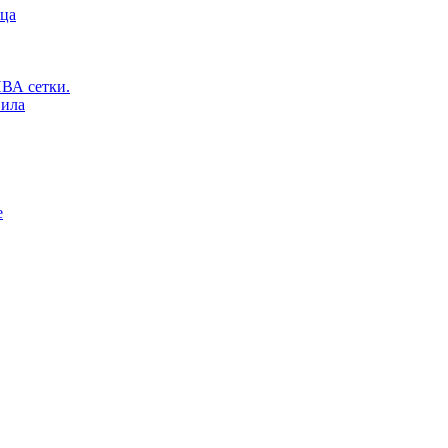
ьца
ВА сетки.
вила
е