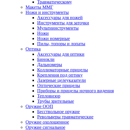
Травматическому
Макеты ММГ
Ножи и инструменты
Аксессуары для ножей
Инструменты для заточки
Мультиинструменты
Ножи
Ножи номерные
Пилы, топоры и лопаты
Оптика
Аксессуары для оптики
Бинокли
Дальномеры
Коллиматорные прицелы
Крепления под оптику
Лазерные целеуказатели
Оптические прицелы
Приборы и прицелы ночного видения
Тепловизор
Трубы зрительные
Оружие ООП
Бесствольное оружие
Револьверы травматические
Оружие охолощенное
Оружие сигнальное