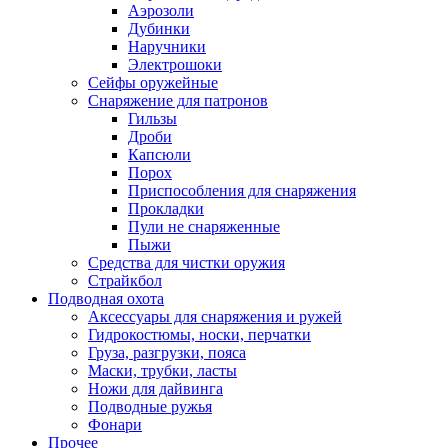
Аэрозоли
Дубинки
Наручники
Электрошоки
Сейфы оружейные
Снаряжение для патронов
Гильзы
Дроби
Капсюли
Порох
Приспособления для снаряжения
Прокладки
Пули не снаряженные
Пыжи
Средства для чистки оружия
Страйкбол
Подводная охота
Аксессуары для снаряжения и ружей
Гидрокостюмы, носки, перчатки
Груза, разгрузки, пояса
Маски, трубки, ласты
Ножи для дайвинга
Подводные ружья
Фонари
Прочее