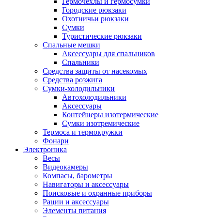
Гермочехлы и гермосумки
Городские рюкзаки
Охотничьи рюкзаки
Сумки
Туристические рюкзаки
Спальные мешки
Аксессуары для спальников
Спальники
Средства защиты от насекомых
Средства розжига
Сумки-холодильники
Автохолодильники
Аксессуары
Контейнеры изотермические
Сумки изотремические
Термоса и термокружки
Фонари
Электроника
Весы
Видеокамеры
Компасы, барометры
Навигаторы и аксессуары
Поисковые и охранные приборы
Рации и аксессуары
Элементы питания