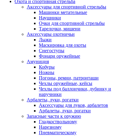
Охота и спортивная стрельба
Аксессуары для спортивной стрельбы
Машинки метательные
Наушники
Очки для спортивной стрельбы
Тарелочки, мишени
Аксессуары охотничьи
Лыжи
Маскировка для охоты
Снегоступы
Фонари оружейные
Амуниция
Кобуры
Ножны
Погоны, ремни, патронташи
Чехлы оружейные, кейсы
Чехлы под баллончики, дубинку и
наручники
Арбалеты, луки, рогатки
Аксессуары для луков, арбалетов
Арбалеты, луки, рогатки
Запасные части к оружию
Гладкоствольному
Нарезному
Пневматическому