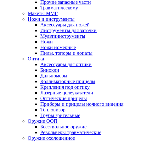
Прочие запасные части
Травматическому
Макеты ММГ
Ножи и инструменты
Аксессуары для ножей
Инструменты для заточки
Мультиинструменты
Ножи
Ножи номерные
Пилы, топоры и лопаты
Оптика
Аксессуары для оптики
Бинокли
Дальномеры
Коллиматорные прицелы
Крепления под оптику
Лазерные целеуказатели
Оптические прицелы
Приборы и прицелы ночного видения
Тепловизор
Трубы зрительные
Оружие ООП
Бесствольное оружие
Револьверы травматические
Оружие охолощенное