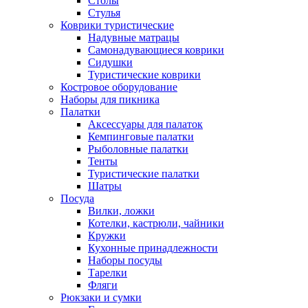
Столы
Стулья
Коврики туристические
Надувные матрацы
Самонадувающиеся коврики
Сидушки
Туристические коврики
Костровое оборудование
Наборы для пикника
Палатки
Аксессуары для палаток
Кемпинговые палатки
Рыболовные палатки
Тенты
Туристические палатки
Шатры
Посуда
Вилки, ложки
Котелки, кастрюли, чайники
Кружки
Кухонные принадлежности
Наборы посуды
Тарелки
Фляги
Рюкзаки и сумки