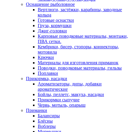
Оснащение рыболовное
Вертлюги, застёжки, карабины, заводные
кольца
Готовые оснастки
Груза, кормушки
Джиг-головки
Карповые поводковые материалы, монтажи,
ПВА сетки.
Кембрики, бисер, стопоры, коннекторы,
мотовила
Крючки
Материалы для изготовления приманок
Поводки, поводковые материалы, гильзы
Поплавки
Прикормка, насадки
Ароматизаторы, дипы, добавки
ароматические
Бойлы, пеллетс, макуха, насадки
Прикормки сыпучие
Червь, мотыль, опарыш
Приманки
Балансиры
Блёсны
Воблеры
Мормышки