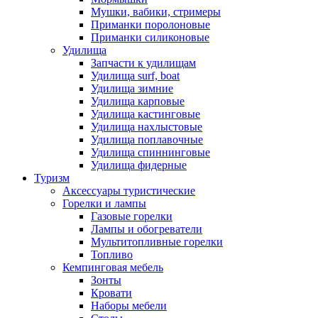
Мушки, вабики, стримеры
Приманки поролоновые
Приманки силиконовые
Удилища
Запчасти к удилищам
Удилища surf, boat
Удилища зимние
Удилища карповые
Удилища кастинговые
Удилища нахлыстовые
Удилища поплавочные
Удилища спиннинговые
Удилища фидерные
Туризм
Аксессуары туристические
Горелки и лампы
Газовые горелки
Лампы и обогреватели
Мультитопливные горелки
Топливо
Кемпинговая мебель
Зонты
Кровати
Наборы мебели