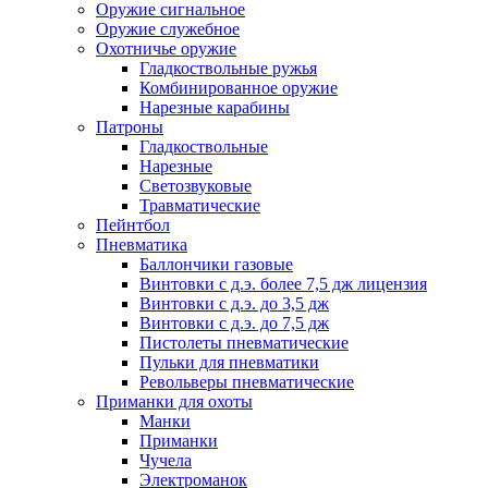
Оружие сигнальное
Оружие служебное
Охотничье оружие
Гладкоствольные ружья
Комбинированное оружие
Нарезные карабины
Патроны
Гладкоствольные
Нарезные
Светозвуковые
Травматические
Пейнтбол
Пневматика
Баллончики газовые
Винтовки с д.э. более 7,5 дж лицензия
Винтовки с д.э. до 3,5 дж
Винтовки с д.э. до 7,5 дж
Пистолеты пневматические
Пульки для пневматики
Револьверы пневматические
Приманки для охоты
Манки
Приманки
Чучела
Электроманок