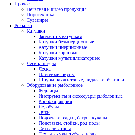
Прочее
Печатная и видео продукция
Пиротехника
Сувениры
Рыбалка
Катушки
Запчасти к катушкам
Катушки безынерционные
Катушки инерционные
Катушки карповые
Катушки мультипликаторные
Лески, шнуры
Леска
Плетёные шнуры
Шнуры нахлыстовые, подлески, бэкинги
Оборудование рыболовное
Жерлицы
Инструменты и аксессуары рыболовные
Коробки, ящики
Ледобуры
Очки
Подсачеки, садки, багры, куканы
Подставки, стойки, род-поды
Сигнализаторы
Чехлы, сумки, тубусы, вёдра