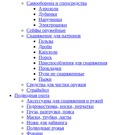
Самооборона и спецсредства
Аэрозоли
Дубинки
Наручники
Электрошоки
Сейфы оружейные
Снаряжение для патронов
Гильзы
Дроби
Капсюли
Порох
Приспособления для снаряжения
Прокладки
Пули не снаряженные
Пыжи
Средства для чистки оружия
Страйкбол
Подводная охота
Аксессуары для снаряжения и ружей
Гидрокостюмы, носки, перчатки
Груза, разгрузки, пояса
Маски, трубки, ласты
Ножи для дайвинга
Подводные ружья
Фонари