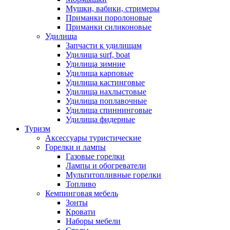
Мушки, вабики, стримеры
Приманки поролоновые
Приманки силиконовые
Удилища
Запчасти к удилищам
Удилища surf, boat
Удилища зимние
Удилища карповые
Удилища кастинговые
Удилища нахлыстовые
Удилища поплавочные
Удилища спиннинговые
Удилища фидерные
Туризм
Аксессуары туристические
Горелки и лампы
Газовые горелки
Лампы и обогреватели
Мультитопливные горелки
Топливо
Кемпинговая мебель
Зонты
Кровати
Наборы мебели