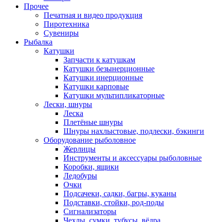
Прочее
Печатная и видео продукция
Пиротехника
Сувениры
Рыбалка
Катушки
Запчасти к катушкам
Катушки безынерционные
Катушки инерционные
Катушки карповые
Катушки мультипликаторные
Лески, шнуры
Леска
Плетёные шнуры
Шнуры нахлыстовые, подлески, бэкинги
Оборудование рыболовное
Жерлицы
Инструменты и аксессуары рыболовные
Коробки, ящики
Ледобуры
Очки
Подсачеки, садки, багры, куканы
Подставки, стойки, род-поды
Сигнализаторы
Чехлы, сумки, тубусы, вёдра