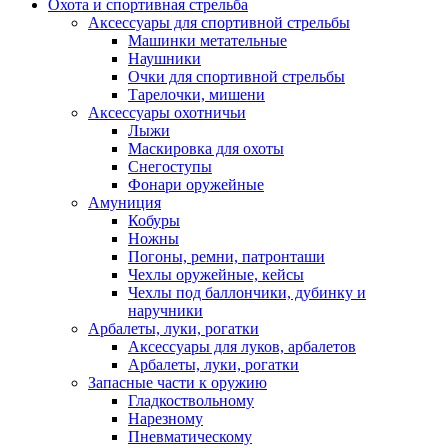
Охота и спортивная стрельба
Аксессуары для спортивной стрельбы
Машинки метательные
Наушники
Очки для спортивной стрельбы
Тарелочки, мишени
Аксессуары охотничьи
Лыжи
Маскировка для охоты
Снегоступы
Фонари оружейные
Амуниция
Кобуры
Ножны
Погоны, ремни, патронташи
Чехлы оружейные, кейсы
Чехлы под баллончики, дубинку и
наручники
Арбалеты, луки, рогатки
Аксессуары для луков, арбалетов
Арбалеты, луки, рогатки
Запасные части к оружию
Гладкоствольному
Нарезному
Пневматическому