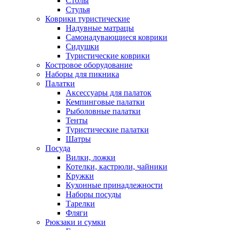
Столы
Стулья
Коврики туристические
Надувные матрацы
Самонадувающиеся коврики
Сидушки
Туристические коврики
Костровое оборудование
Наборы для пикника
Палатки
Аксессуары для палаток
Кемпинговые палатки
Рыболовные палатки
Тенты
Туристические палатки
Шатры
Посуда
Вилки, ложки
Котелки, кастрюли, чайники
Кружки
Кухонные принадлежности
Наборы посуды
Тарелки
Фляги
Рюкзаки и сумки