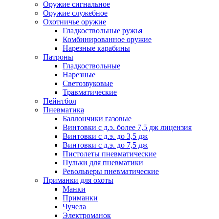
Оружие сигнальное
Оружие служебное
Охотничье оружие
Гладкоствольные ружья
Комбинированное оружие
Нарезные карабины
Патроны
Гладкоствольные
Нарезные
Светозвуковые
Травматические
Пейнтбол
Пневматика
Баллончики газовые
Винтовки с д.э. более 7,5 дж лицензия
Винтовки с д.э. до 3,5 дж
Винтовки с д.э. до 7,5 дж
Пистолеты пневматические
Пульки для пневматики
Револьверы пневматические
Приманки для охоты
Манки
Приманки
Чучела
Электроманок