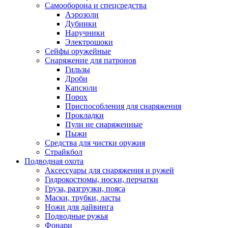
Самооборона и спецсредства
Аэрозоли
Дубинки
Наручники
Электрошоки
Сейфы оружейные
Снаряжение для патронов
Гильзы
Дроби
Капсюли
Порох
Приспособления для снаряжения
Прокладки
Пули не снаряженные
Пыжи
Средства для чистки оружия
Страйкбол
Подводная охота
Аксессуары для снаряжения и ружей
Гидрокостюмы, носки, перчатки
Груза, разгрузки, пояса
Маски, трубки, ласты
Ножи для дайвинга
Подводные ружья
Фонари