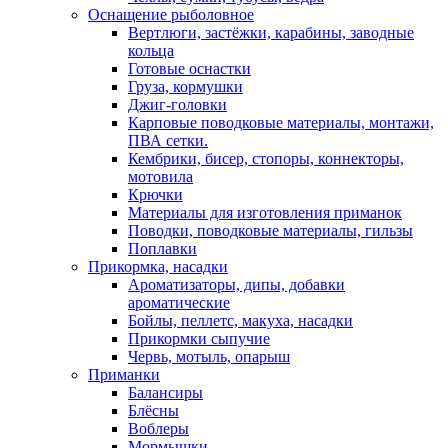
Оснащение рыболовное
Вертлюги, застёжки, карабины, заводные
кольца
Готовые оснастки
Груза, кормушки
Джиг-головки
Карповые поводковые материалы, монтажи,
ПВА сетки.
Кембрики, бисер, стопоры, коннекторы,
мотовила
Крючки
Материалы для изготовления приманок
Поводки, поводковые материалы, гильзы
Поплавки
Прикормка, насадки
Ароматизаторы, дипы, добавки
ароматические
Бойлы, пеллетс, макуха, насадки
Прикормки сыпучие
Червь, мотыль, опарыш
Приманки
Балансиры
Блёсны
Воблеры
Мормышки