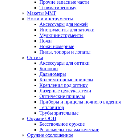
Прочие запасные части
Травматическому
Макеты ММГ
Ножи и инструменты
Аксессуары для ножей
Инструменты для заточки
Мультиинструменты
Ножи
Ножи номерные
Пилы, топоры и лопаты
Оптика
Аксессуары для оптики
Бинокли
Дальномеры
Коллиматорные прицелы
Крепления под оптику
Лазерные целеуказатели
Оптические прицелы
Приборы и прицелы ночного видения
Тепловизор
Трубы зрительные
Оружие ООП
Бесствольное оружие
Револьверы травматические
Оружие охолощенное