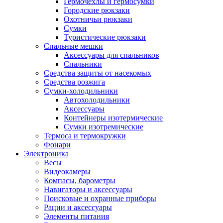
Гермочехлы и гермосумки
Городские рюкзаки
Охотничьи рюкзаки
Сумки
Туристические рюкзаки
Спальные мешки
Аксессуары для спальников
Спальники
Средства защиты от насекомых
Средства розжига
Сумки-холодильники
Автохолодильники
Аксессуары
Контейнеры изотермические
Сумки изотремические
Термоса и термокружки
Фонари
Электроника
Весы
Видеокамеры
Компасы, барометры
Навигаторы и аксессуары
Поисковые и охранные приборы
Рации и аксессуары
Элементы питания