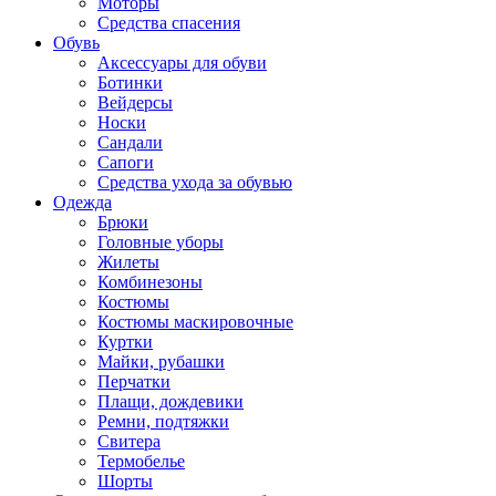
Моторы
Средства спасения
Обувь
Аксессуары для обуви
Ботинки
Вейдерсы
Носки
Сандали
Сапоги
Средства ухода за обувью
Одежда
Брюки
Головные уборы
Жилеты
Комбинезоны
Костюмы
Костюмы маскировочные
Куртки
Майки, рубашки
Перчатки
Плащи, дождевики
Ремни, подтяжки
Свитера
Термобелье
Шорты