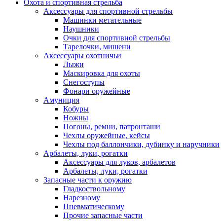
Охота и спортивная стрельба
Аксессуары для спортивной стрельбы
Машинки метательные
Наушники
Очки для спортивной стрельбы
Тарелочки, мишени
Аксессуары охотничьи
Лыжи
Маскировка для охоты
Снегоступы
Фонари оружейные
Амуниция
Кобуры
Ножны
Погоны, ремни, патронташи
Чехлы оружейные, кейсы
Чехлы под баллончики, дубинку и наручники
Арбалеты, луки, рогатки
Аксессуары для луков, арбалетов
Арбалеты, луки, рогатки
Запасные части к оружию
Гладкоствольному
Нарезному
Пневматическому
Прочие запасные части