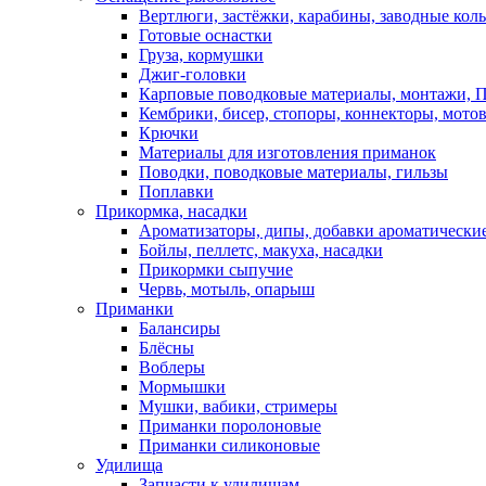
Вертлюги, застёжки, карабины, заводные кол
Готовые оснастки
Груза, кормушки
Джиг-головки
Карповые поводковые материалы, монтажи, П
Кембрики, бисер, стопоры, коннекторы, мото
Крючки
Материалы для изготовления приманок
Поводки, поводковые материалы, гильзы
Поплавки
Прикормка, насадки
Ароматизаторы, дипы, добавки ароматически
Бойлы, пеллетс, макуха, насадки
Прикормки сыпучие
Червь, мотыль, опарыш
Приманки
Балансиры
Блёсны
Воблеры
Мормышки
Мушки, вабики, стримеры
Приманки поролоновые
Приманки силиконовые
Удилища
Запчасти к удилищам