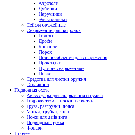
Аэрозоли
Дубинки
Наручники
Электрошоки
Сейфы оружейные
Снаряжение для патронов
Гильзы
Дроби
Капсюли
Порох
Приспособления для снаряжения
Прокладки
Пули не снаряженные
Пыжи
Средства для чистки оружия
Страйкбол
Подводная охота
Аксессуары для снаряжения и ружей
Гидрокостюмы, носки, перчатки
Груза, разгрузки, пояса
Маски, трубки, ласты
Ножи для дайвинга
Подводные ружья
Фонари
Прочее