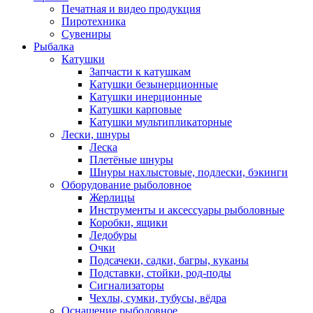
Печатная и видео продукция
Пиротехника
Сувениры
Рыбалка
Катушки
Запчасти к катушкам
Катушки безынерционные
Катушки инерционные
Катушки карповые
Катушки мультипликаторные
Лески, шнуры
Леска
Плетёные шнуры
Шнуры нахлыстовые, подлески, бэкинги
Оборудование рыболовное
Жерлицы
Инструменты и аксессуары рыболовные
Коробки, ящики
Ледобуры
Очки
Подсачеки, садки, багры, куканы
Подставки, стойки, род-поды
Сигнализаторы
Чехлы, сумки, тубусы, вёдра
Оснащение рыболовное