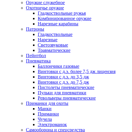
Оружие служебное
Охотничье оружие
Гладкоствольные ружья
Комбинированное оружие
Нарезные карабины
Патроны
Гладкоствольные
Нарезные
Светозвуковые
Травматические
Пейнтбол
Пневматика
Баллончики газовые
Винтовки с д.э. более 7,5 дж лицензия
Винтовки с д.э. до 3,5 дж
Винтовки с д.э. до 7,5 дж
Пистолеты пневматические
Пульки для пневматики
Револьверы пневматические
Приманки для охоты
Манки
Приманки
Чучела
Электроманок
Самооборона и спецсредства