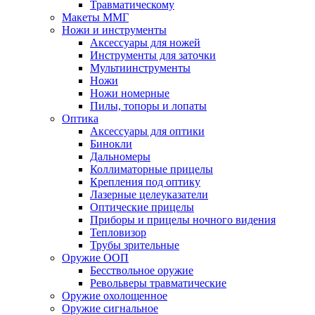
Травматическому
Макеты ММГ
Ножи и инструменты
Аксессуары для ножей
Инструменты для заточки
Мультиинструменты
Ножи
Ножи номерные
Пилы, топоры и лопаты
Оптика
Аксессуары для оптики
Бинокли
Дальномеры
Коллиматорные прицелы
Крепления под оптику
Лазерные целеуказатели
Оптические прицелы
Приборы и прицелы ночного видения
Тепловизор
Трубы зрительные
Оружие ООП
Бесствольное оружие
Револьверы травматические
Оружие охолощенное
Оружие сигнальное