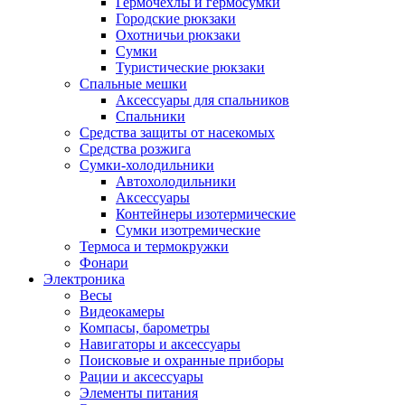
Гермочехлы и гермосумки
Городские рюкзаки
Охотничьи рюкзаки
Сумки
Туристические рюкзаки
Спальные мешки
Аксессуары для спальников
Спальники
Средства защиты от насекомых
Средства розжига
Сумки-холодильники
Автохолодильники
Аксессуары
Контейнеры изотермические
Сумки изотремические
Термоса и термокружки
Фонари
Электроника
Весы
Видеокамеры
Компасы, барометры
Навигаторы и аксессуары
Поисковые и охранные приборы
Рации и аксессуары
Элементы питания