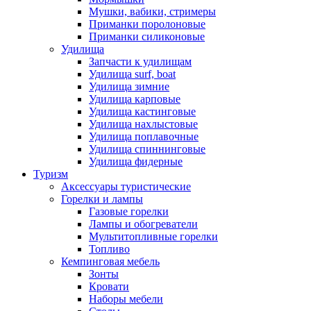
Мушки, вабики, стримеры
Приманки поролоновые
Приманки силиконовые
Удилища
Запчасти к удилищам
Удилища surf, boat
Удилища зимние
Удилища карповые
Удилища кастинговые
Удилища нахлыстовые
Удилища поплавочные
Удилища спиннинговые
Удилища фидерные
Туризм
Аксессуары туристические
Горелки и лампы
Газовые горелки
Лампы и обогреватели
Мультитопливные горелки
Топливо
Кемпинговая мебель
Зонты
Кровати
Наборы мебели