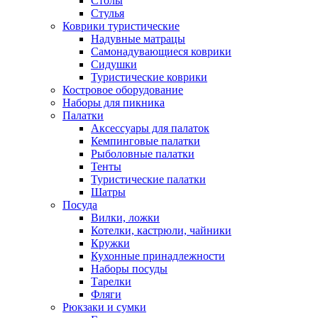
Столы
Стулья
Коврики туристические
Надувные матрацы
Самонадувающиеся коврики
Сидушки
Туристические коврики
Костровое оборудование
Наборы для пикника
Палатки
Аксессуары для палаток
Кемпинговые палатки
Рыболовные палатки
Тенты
Туристические палатки
Шатры
Посуда
Вилки, ложки
Котелки, кастрюли, чайники
Кружки
Кухонные принадлежности
Наборы посуды
Тарелки
Фляги
Рюкзаки и сумки