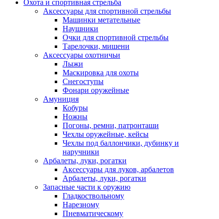
Охота и спортивная стрельба
Аксессуары для спортивной стрельбы
Машинки метательные
Наушники
Очки для спортивной стрельбы
Тарелочки, мишени
Аксессуары охотничьи
Лыжи
Маскировка для охоты
Снегоступы
Фонари оружейные
Амуниция
Кобуры
Ножны
Погоны, ремни, патронташи
Чехлы оружейные, кейсы
Чехлы под баллончики, дубинку и
наручники
Арбалеты, луки, рогатки
Аксессуары для луков, арбалетов
Арбалеты, луки, рогатки
Запасные части к оружию
Гладкоствольному
Нарезному
Пневматическому