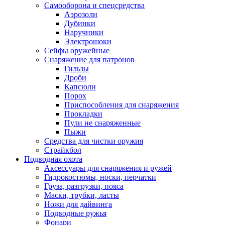
Самооборона и спецсредства
Аэрозоли
Дубинки
Наручники
Электрошоки
Сейфы оружейные
Снаряжение для патронов
Гильзы
Дроби
Капсюли
Порох
Приспособления для снаряжения
Прокладки
Пули не снаряженные
Пыжи
Средства для чистки оружия
Страйкбол
Подводная охота
Аксессуары для снаряжения и ружей
Гидрокостюмы, носки, перчатки
Груза, разгрузки, пояса
Маски, трубки, ласты
Ножи для дайвинга
Подводные ружья
Фонари