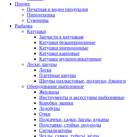
Прочее
Печатная и видео продукция
Пиротехника
Сувениры
Рыбалка
Катушки
Запчасти к катушкам
Катушки безынерционные
Катушки инерционные
Катушки карповые
Катушки мультипликаторные
Лески, шнуры
Леска
Плетёные шнуры
Шнуры нахлыстовые, подлески, бэкинги
Оборудование рыболовное
Жерлицы
Инструменты и аксессуары рыболовные
Коробки, ящики
Ледобуры
Очки
Подсачеки, садки, багры, куканы
Подставки, стойки, род-поды
Сигнализаторы
Чехлы, сумки, тубусы, вёдра