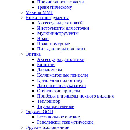
Прочие запасные части
Травматическому
Макеты ММГ
Ножи и инструменты
Аксессуары для ножей
Инструменты для заточки
Мультиинструменты
Ножи
Ножи номерные
Пилы, топоры и лопаты
Оптика
Аксессуары для оптики
Бинокли
Дальномеры
Коллиматорные прицелы
Крепления под оптику
Лазерные целеуказатели
Оптические прицелы
Приборы и прицелы ночного видения
Тепловизор
Трубы зрительные
Оружие ООП
Бесствольное оружие
Револьверы травматические
Оружие охолощенное