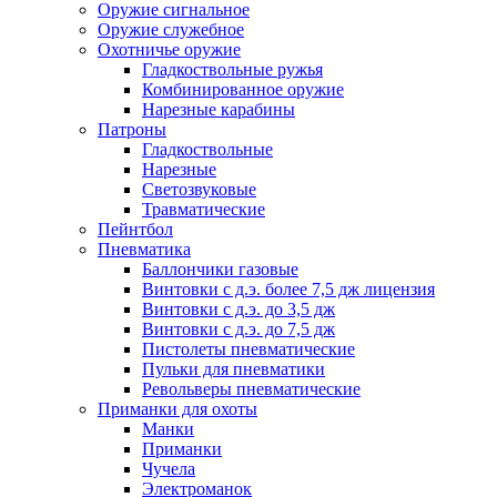
Оружие сигнальное
Оружие служебное
Охотничье оружие
Гладкоствольные ружья
Комбинированное оружие
Нарезные карабины
Патроны
Гладкоствольные
Нарезные
Светозвуковые
Травматические
Пейнтбол
Пневматика
Баллончики газовые
Винтовки с д.э. более 7,5 дж лицензия
Винтовки с д.э. до 3,5 дж
Винтовки с д.э. до 7,5 дж
Пистолеты пневматические
Пульки для пневматики
Револьверы пневматические
Приманки для охоты
Манки
Приманки
Чучела
Электроманок