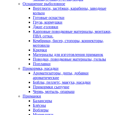
Оснащение рыболовное
Вертлюги, застёжки, карабины, заводные
кольца
Готовые оснастки
Груза, кормушки
Джиг-головки
Карповые поводковые материалы, монтажи,
ПВА сетки.
Кембрики, бисер, стопоры, коннекторы,
мотовила
Крючки
Материалы для изготовления приманок
Поводки, поводковые материалы, гильзы
Поплавки
Прикормка, насадки
Ароматизаторы, дипы, добавки
ароматические
Бойлы, пеллетс, макуха, насадки
Прикормки сыпучие
Червь, мотыль, опарыш
Приманки
Балансиры
Блёсны
Воблеры
Мормышки