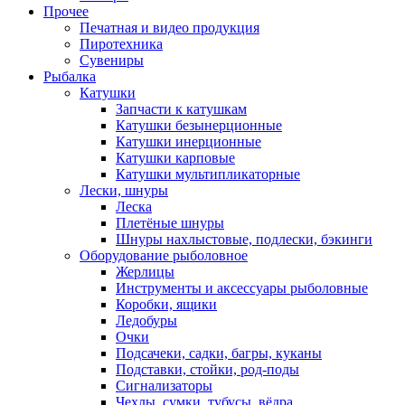
Прочее
Печатная и видео продукция
Пиротехника
Сувениры
Рыбалка
Катушки
Запчасти к катушкам
Катушки безынерционные
Катушки инерционные
Катушки карповые
Катушки мультипликаторные
Лески, шнуры
Леска
Плетёные шнуры
Шнуры нахлыстовые, подлески, бэкинги
Оборудование рыболовное
Жерлицы
Инструменты и аксессуары рыболовные
Коробки, ящики
Ледобуры
Очки
Подсачеки, садки, багры, куканы
Подставки, стойки, род-поды
Сигнализаторы
Чехлы, сумки, тубусы, вёдра