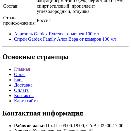
альфациперметрин 0,2%, перметрин 0,15%,
Состав:
спирт этиловый, пропеллент
углеводородный, отдушка.
Страна
Россия
происхождения:
Аэрозоль Gardex Extreme от мошек 100 мл
Спрей Gardex Family Алоэ Вера от комаров 100 мл
Основные
страницы
Главная
О нас
Блог
Доставка
Оплата
Контакты
Карта сайта
Контактная
информация
Рабочие часы:
Пн-Пт: 09:00-18:00, Сб-Вс: 09:00-17:00
Адрес:
г. Краснодар, ул. Котовского, 41