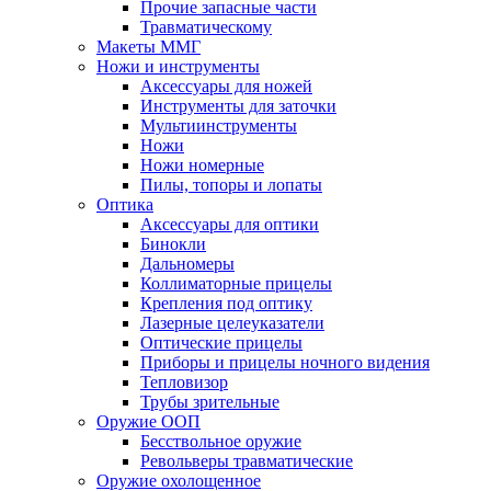
Прочие запасные части
Травматическому
Макеты ММГ
Ножи и инструменты
Аксессуары для ножей
Инструменты для заточки
Мультиинструменты
Ножи
Ножи номерные
Пилы, топоры и лопаты
Оптика
Аксессуары для оптики
Бинокли
Дальномеры
Коллиматорные прицелы
Крепления под оптику
Лазерные целеуказатели
Оптические прицелы
Приборы и прицелы ночного видения
Тепловизор
Трубы зрительные
Оружие ООП
Бесствольное оружие
Револьверы травматические
Оружие охолощенное