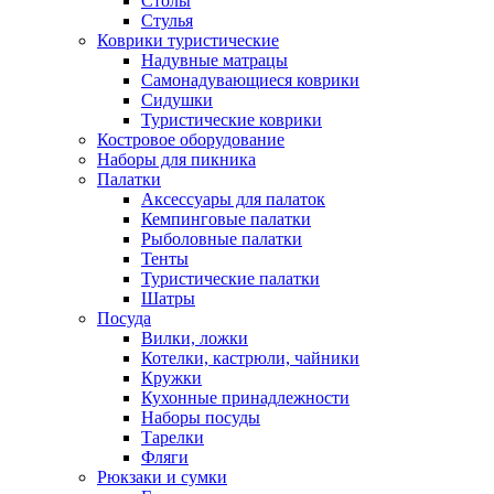
Столы
Стулья
Коврики туристические
Надувные матрацы
Самонадувающиеся коврики
Сидушки
Туристические коврики
Костровое оборудование
Наборы для пикника
Палатки
Аксессуары для палаток
Кемпинговые палатки
Рыболовные палатки
Тенты
Туристические палатки
Шатры
Посуда
Вилки, ложки
Котелки, кастрюли, чайники
Кружки
Кухонные принадлежности
Наборы посуды
Тарелки
Фляги
Рюкзаки и сумки