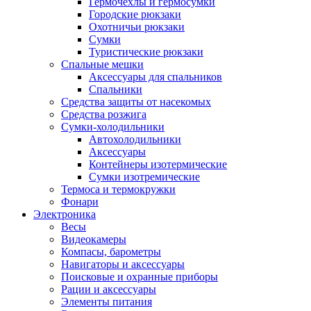
Гермочехлы и гермосумки
Городские рюкзаки
Охотничьи рюкзаки
Сумки
Туристические рюкзаки
Спальные мешки
Аксессуары для спальников
Спальники
Средства защиты от насекомых
Средства розжига
Сумки-холодильники
Автохолодильники
Аксессуары
Контейнеры изотермические
Сумки изотремические
Термоса и термокружки
Фонари
Электроника
Весы
Видеокамеры
Компасы, барометры
Навигаторы и аксессуары
Поисковые и охранные приборы
Рации и аксессуары
Элементы питания