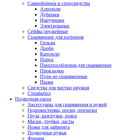
Самооборона и спецсредства
Аэрозоли
Дубинки
Наручники
Электрошоки
Сейфы оружейные
Снаряжение для патронов
Гильзы
Дроби
Капсюли
Порох
Приспособления для снаряжения
Прокладки
Пули не снаряженные
Пыжи
Средства для чистки оружия
Страйкбол
Подводная охота
Аксессуары для снаряжения и ружей
Гидрокостюмы, носки, перчатки
Груза, разгрузки, пояса
Маски, трубки, ласты
Ножи для дайвинга
Подводные ружья
Фонари