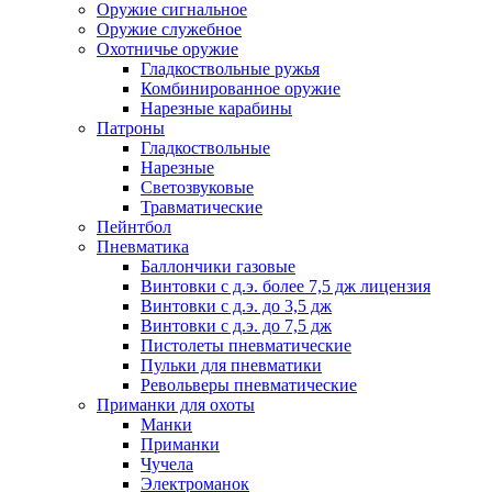
Оружие сигнальное
Оружие служебное
Охотничье оружие
Гладкоствольные ружья
Комбинированное оружие
Нарезные карабины
Патроны
Гладкоствольные
Нарезные
Светозвуковые
Травматические
Пейнтбол
Пневматика
Баллончики газовые
Винтовки с д.э. более 7,5 дж лицензия
Винтовки с д.э. до 3,5 дж
Винтовки с д.э. до 7,5 дж
Пистолеты пневматические
Пульки для пневматики
Револьверы пневматические
Приманки для охоты
Манки
Приманки
Чучела
Электроманок