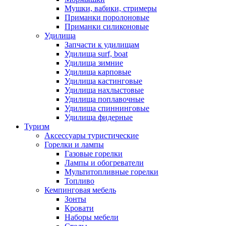
Мушки, вабики, стримеры
Приманки поролоновые
Приманки силиконовые
Удилища
Запчасти к удилищам
Удилища surf, boat
Удилища зимние
Удилища карповые
Удилища кастинговые
Удилища нахлыстовые
Удилища поплавочные
Удилища спиннинговые
Удилища фидерные
Туризм
Аксессуары туристические
Горелки и лампы
Газовые горелки
Лампы и обогреватели
Мультитопливные горелки
Топливо
Кемпинговая мебель
Зонты
Кровати
Наборы мебели