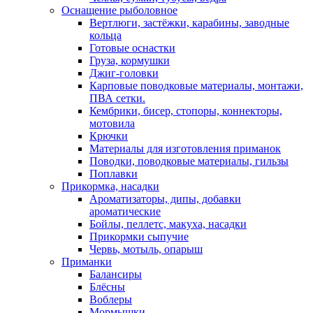
Оснащение рыболовное
Вертлюги, застёжки, карабины, заводные
кольца
Готовые оснастки
Груза, кормушки
Джиг-головки
Карповые поводковые материалы, монтажи,
ПВА сетки.
Кембрики, бисер, стопоры, коннекторы,
мотовила
Крючки
Материалы для изготовления приманок
Поводки, поводковые материалы, гильзы
Поплавки
Прикормка, насадки
Ароматизаторы, дипы, добавки
ароматические
Бойлы, пеллетс, макуха, насадки
Прикормки сыпучие
Червь, мотыль, опарыш
Приманки
Балансиры
Блёсны
Воблеры
Мормышки