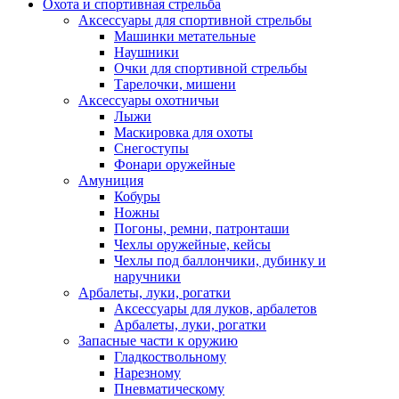
Охота и спортивная стрельба
Аксессуары для спортивной стрельбы
Машинки метательные
Наушники
Очки для спортивной стрельбы
Тарелочки, мишени
Аксессуары охотничьи
Лыжи
Маскировка для охоты
Снегоступы
Фонари оружейные
Амуниция
Кобуры
Ножны
Погоны, ремни, патронташи
Чехлы оружейные, кейсы
Чехлы под баллончики, дубинку и
наручники
Арбалеты, луки, рогатки
Аксессуары для луков, арбалетов
Арбалеты, луки, рогатки
Запасные части к оружию
Гладкоствольному
Нарезному
Пневматическому