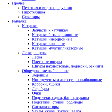
Прочее
Печатная и видео продукция
Пиротехника
Сувениры
Рыбалка
Катушки
Запчасти к катушкам
Катушки безынерционные
Катушки инерционные
Катушки карповые
Катушки мультипликаторные
Лески, шнуры
Леска
Плетёные шнуры
Шнуры нахлыстовые, подлески, бэкинги
Оборудование рыболовное
Жерлицы
Инструменты и аксессуары рыболовные
Коробки, ящики
Ледобуры
Очки
Подсачеки, садки, багры, куканы
Подставки, стойки, род-поды
Сигнализаторы
Чехлы, сумки, тубусы, вёдра