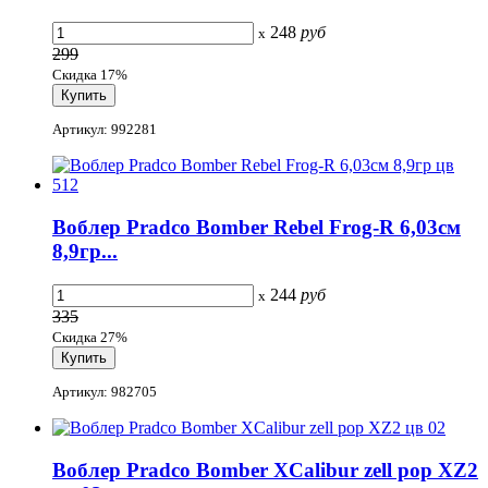
248
руб
x
299
Скидка 17%
Артикул: 992281
Воблер Pradco Bomber Rebel Frog-R 6,03см
8,9гр...
244
руб
x
335
Скидка 27%
Артикул: 982705
Воблер Pradco Bomber XCalibur zell pop XZ2