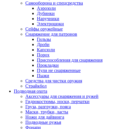
Самооборона и спецсредства
Аэрозоли
Дубинки
Наручники
Электрошоки
Сейфы оружейные
Снаряжение для патронов
Гильзы
Дроби
Капсюли
Порох
Приспособления для снаряжения
Прокладки
Пули не снаряженные
Пыжи
Средства для чистки оружия
Страйкбол
Подводная охота
Аксессуары для снаряжения и ружей
Гидрокостюмы, носки, перчатки
Груза, разгрузки, пояса
Маски, трубки, ласты
Ножи для дайвинга
Подводные ружья
Фонари