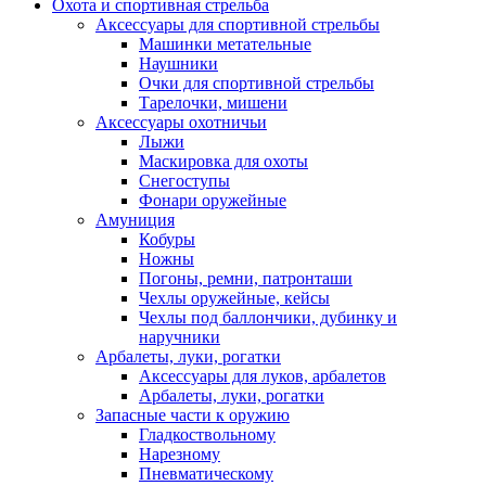
Охота и спортивная стрельба
Аксессуары для спортивной стрельбы
Машинки метательные
Наушники
Очки для спортивной стрельбы
Тарелочки, мишени
Аксессуары охотничьи
Лыжи
Маскировка для охоты
Снегоступы
Фонари оружейные
Амуниция
Кобуры
Ножны
Погоны, ремни, патронташи
Чехлы оружейные, кейсы
Чехлы под баллончики, дубинку и
наручники
Арбалеты, луки, рогатки
Аксессуары для луков, арбалетов
Арбалеты, луки, рогатки
Запасные части к оружию
Гладкоствольному
Нарезному
Пневматическому