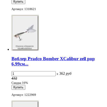
Артикул: 1318621
Воблер Pradco Bomber XCalibur zell pop
6,99см...
362
руб
x
432
Скидка 16%
Артикул: 1222969