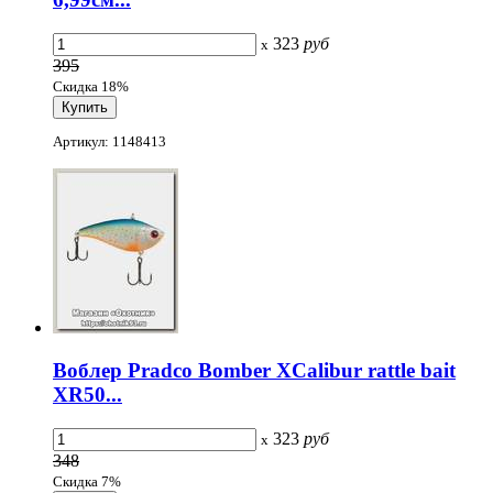
323
руб
x
395
Скидка 18%
Артикул: 1148413
Воблер Pradco Bomber XCalibur rattle bait
XR50...
323
руб
x
348
Скидка 7%