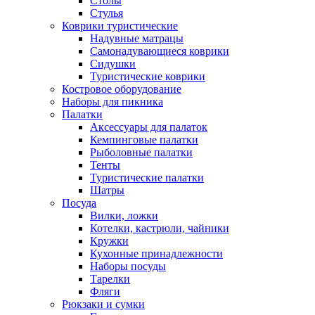
Столы
Стулья
Коврики туристические
Надувные матрацы
Самонадувающиеся коврики
Сидушки
Туристические коврики
Костровое оборудование
Наборы для пикника
Палатки
Аксессуары для палаток
Кемпинговые палатки
Рыболовные палатки
Тенты
Туристические палатки
Шатры
Посуда
Вилки, ложки
Котелки, кастрюли, чайники
Кружки
Кухонные принадлежности
Наборы посуды
Тарелки
Фляги
Рюкзаки и сумки