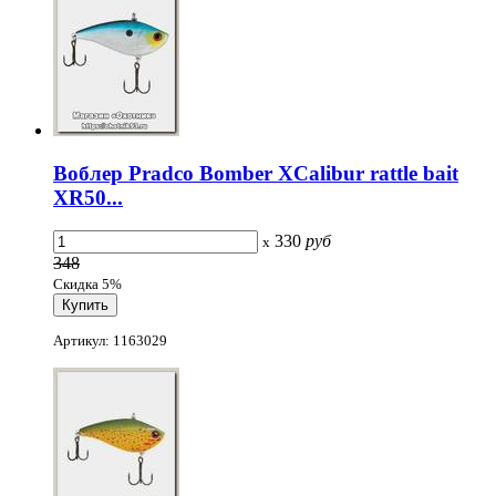
Воблер Pradco Bomber XCalibur rattle bait
XR50...
330
руб
x
348
Скидка 5%
Артикул: 1163029