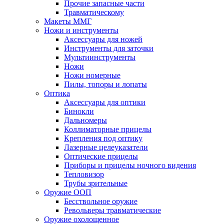
Прочие запасные части
Травматическому
Макеты ММГ
Ножи и инструменты
Аксессуары для ножей
Инструменты для заточки
Мультиинструменты
Ножи
Ножи номерные
Пилы, топоры и лопаты
Оптика
Аксессуары для оптики
Бинокли
Дальномеры
Коллиматорные прицелы
Крепления под оптику
Лазерные целеуказатели
Оптические прицелы
Приборы и прицелы ночного видения
Тепловизор
Трубы зрительные
Оружие ООП
Бесствольное оружие
Револьверы травматические
Оружие охолощенное