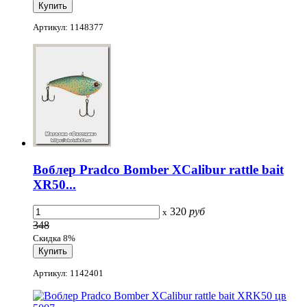
Артикул: 1148377
Воблер Pradco Bomber XCalibur rattle bait
XR50...
320
руб
x
348
Скидка 8%
Артикул: 1142401