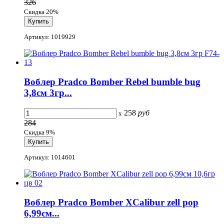
326
Скидка 20%
Артикул: 1019929
Воблер Pradco Bomber Rebel bumble bug
3,8см 3гр...
258
руб
x
284
Скидка 9%
Артикул: 1014601
Воблер Pradco Bomber XCalibur zell pop
6,99см...