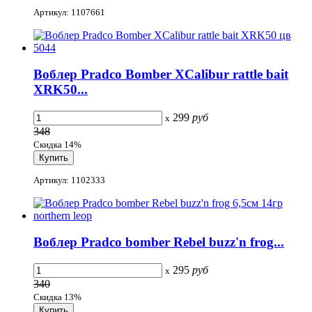
Артикул: 1107661
Воблер Pradco Bomber XCalibur rattle bait
XRK50...
299
руб
x
348
Скидка 14%
Артикул: 1102333
Воблер Pradco bomber Rebel buzz'n frog...
295
руб
x
340
Скидка 13%