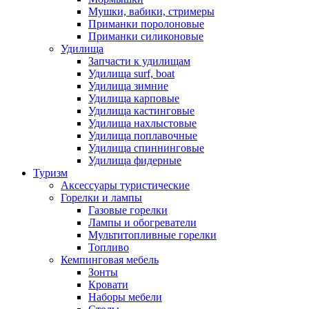
Мушки, вабики, стримеры
Приманки поролоновые
Приманки силиконовые
Удилища
Запчасти к удилищам
Удилища surf, boat
Удилища зимние
Удилища карповые
Удилища кастинговые
Удилища нахлыстовые
Удилища поплавочные
Удилища спиннинговые
Удилища фидерные
Туризм
Аксессуары туристические
Горелки и лампы
Газовые горелки
Лампы и обогреватели
Мультитопливные горелки
Топливо
Кемпинговая мебель
Зонты
Кровати
Наборы мебели