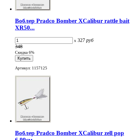
Воблер Pradco Bomber XCalibur rattle bait
XR50...
327
руб
x
348
Скидка 6%
Артикул: 1157125
Воблер Pradco Bomber XCalibur zell pop
6,99см...