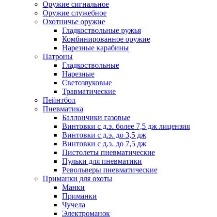
Оружие сигнальное
Оружие служебное
Охотничье оружие
Гладкоствольные ружья
Комбинированное оружие
Нарезные карабины
Патроны
Гладкоствольные
Нарезные
Светозвуковые
Травматические
Пейнтбол
Пневматика
Баллончики газовые
Винтовки с д.э. более 7,5 дж лицензия
Винтовки с д.э. до 3,5 дж
Винтовки с д.э. до 7,5 дж
Пистолеты пневматические
Пульки для пневматики
Револьверы пневматические
Приманки для охоты
Манки
Приманки
Чучела
Электроманок