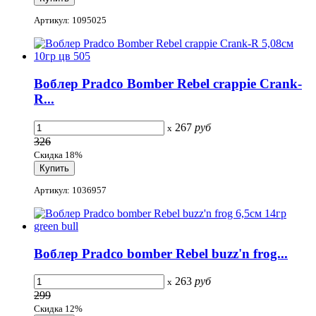
Артикул: 1095025
Воблер Pradco Bomber Rebel crappie Crank-
R...
267
руб
x
326
Скидка 18%
Артикул: 1036957
Воблер Pradco bomber Rebel buzz'n frog...
263
руб
x
299
Скидка 12%