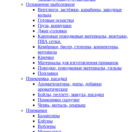
Оснащение рыболовное
Вертлюги, застёжки, карабины, заводные
кольца
Готовые оснастки
Груза, кормушки
Джиг-головки
Карповые поводковые материалы, монтажи,
ПВА сетки.
Кембрики, бисер, стопоры, коннекторы,
мотовила
Крючки
Материалы для изготовления приманок
Поводки, поводковые материалы, гильзы
Поплавки
Прикормка, насадки
Ароматизаторы, дипы, добавки
ароматические
Бойлы, пеллетс, макуха, насадки
Прикормки сыпучие
Червь, мотыль, опарыш
Приманки
Балансиры
Блёсны
Воблеры
Мормышки