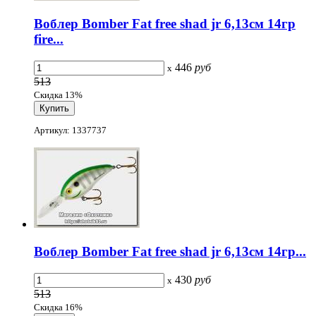
Воблер Bomber Fat free shad jr 6,13см 14гр
fire...
446
руб
x
513
Скидка 13%
Артикул: 1337737
Воблер Bomber Fat free shad jr 6,13см 14гр...
430
руб
x
513
Скидка 16%