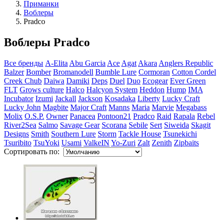
Приманки
Воблеры
Pradco
Воблеры Pradco
Все бренды
A-Elita
Abu Garcia
Ace
Agat
Akara
Anglers Republic
Balzer
Bomber
Bromanodell
Bumble Lure
Cormoran
Cotton Cordel
Creek Сhub
Daiwa
Damiki
Deps
Duel
Duo
Ecogear
Ever Green
FLT
Grows culture
Halco
Halcyon System
Heddon
Hump
IMA
Incubator
Izumi
Jackall
Jackson
Kosadaka
Liberty
Lucky Craft
Lucky John
Magbite
Major Craft
Manns
Maria
Marvie
Megabass
Molix
O.S.P.
Owner
Panacea
Pontoon21
Pradco
Raid
Rapala
Rebel
River2Sea
Salmo
Savage Gear
Scorana
Sebile
Sert
Siweida
Skagit
Designs
Smith
Southern Lure
Storm
Tackle House
Tsunekichi
Tsuribito
TsuYoki
Usami
ValkeIN
Yo-Zuri
Zalt
Zenith
Zipbaits
Сортировать по: