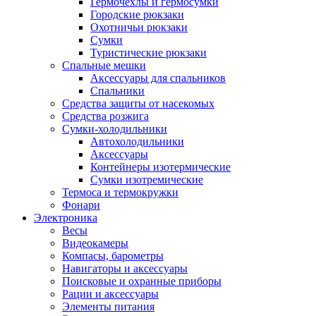
Гермочехлы и гермосумки
Городские рюкзаки
Охотничьи рюкзаки
Сумки
Туристические рюкзаки
Спальные мешки
Аксессуары для спальников
Спальники
Средства защиты от насекомых
Средства розжига
Сумки-холодильники
Автохолодильники
Аксессуары
Контейнеры изотермические
Сумки изотремические
Термоса и термокружки
Фонари
Электроника
Весы
Видеокамеры
Компасы, барометры
Навигаторы и аксессуары
Поисковые и охранные приборы
Рации и аксессуары
Элементы питания