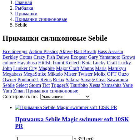
Главная
Рыбалка
Приманки
Приманки силиконовые
Sebile
Приманки силиконовые Sebile
Все бренды
Action Plastics
Aktive
Bait Breath
Bass Assasin
Berkley
Cottus
Crazy Fish
Daiwa
Ecogear
Gary Yamamoto
Grows
culture
Hayabusa
Hitfish
Izumi
Keitech
Kota
Lucky Craft
Lucky
John
Lunker City
Magbite
Major Craft
Manns
Maria
Marukyu
Megabass
MegaStrike
Mikado
Mister Twister
Molix
OFT
Ouzo
Owner
Pontoon21
Reins
Relax
Sakura
Savage Gear
Sawamura
Sebile
Select
Storm
Tict
TriggerX
Tsuribito
Xesta
Yamashita
Yarie
Yum
Zman
Приманки силиконовые
Сортировать по:
Приманка Sebile Magic swimmer soft 10SK
PR
359
руб
x