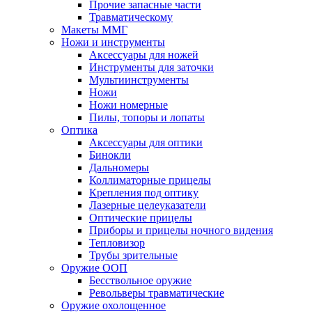
Прочие запасные части
Травматическому
Макеты ММГ
Ножи и инструменты
Аксессуары для ножей
Инструменты для заточки
Мультиинструменты
Ножи
Ножи номерные
Пилы, топоры и лопаты
Оптика
Аксессуары для оптики
Бинокли
Дальномеры
Коллиматорные прицелы
Крепления под оптику
Лазерные целеуказатели
Оптические прицелы
Приборы и прицелы ночного видения
Тепловизор
Трубы зрительные
Оружие ООП
Бесствольное оружие
Револьверы травматические
Оружие охолощенное