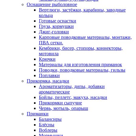
Оснащение рыболовное
Вертлюги, застёжки, карабины, заводные
кольца
Готовые оснастки
Груза, кормушки
Джиг-головки
Карповые поводковые материалы, монтажи,
ПВА сетки.
Кембрики, бисер, стопоры, коннекторы,
мотовила
Крючки
Материалы для изготовления приманок
Поводки, поводковые материалы, гильзы
Поплавки
Прикормка, насадки
Ароматизаторы, дипы, добавки
ароматические
Бойлы, пеллетс, макуха, насадки
Прикормки сыпучие
Червь, мотыль, опарыш
Приманки
Балансиры
Блёсны
Воблеры
Мормышки