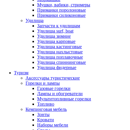
Мушки, вабики, стримеры
Приманки поролоновые
Приманки силиконовые
Удилища
Запчасти к удилищам
Удилища surf, boat
Удилища зимние
Удилища карповые
Удилища кастинговые
Удилища нахлыстовые
Удилища поплавочные
Удилища спиннинговые
Удилища фидерные
Туризм
Аксессуары туристические
Горелки и лампы
Газовые горелки
Лампы и обогреватели
Мультитопливные горелки
Топливо
Кемпинговая мебель
Зонты
Кровати
Наборы мебели