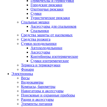
Гермочехлы и гермосумки
Городские рюкзаки
Охотничьи рюкзаки
Сумки
Туристические рюкзаки
Спальные мешки
Аксессуары для спальников
Спальники
Средства защиты от насекомых
Средства розжига
Сумки-холодильники
Автохолодильники
Аксессуары
Контейнеры изотермические
Сумки изотремические
Термоса и термокружки
Фонари
Электроника
Весы
Видеокамеры
Компасы, барометры
Навигаторы и аксессуары
Поисковые и охранные приборы
Рации и аксессуары
Элементы питания