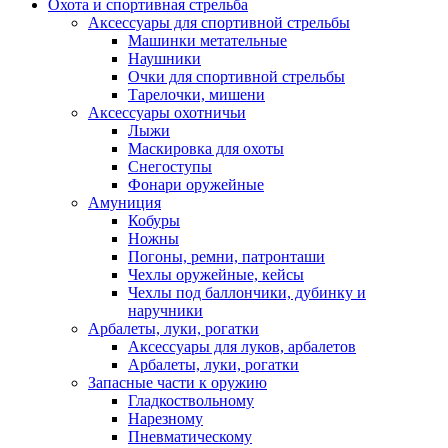
Охота и спортивная стрельба
Аксессуары для спортивной стрельбы
Машинки метательные
Наушники
Очки для спортивной стрельбы
Тарелочки, мишени
Аксессуары охотничьи
Лыжи
Маскировка для охоты
Снегоступы
Фонари оружейные
Амуниция
Кобуры
Ножны
Погоны, ремни, патронташи
Чехлы оружейные, кейсы
Чехлы под баллончики, дубинку и
наручники
Арбалеты, луки, рогатки
Аксессуары для луков, арбалетов
Арбалеты, луки, рогатки
Запасные части к оружию
Гладкоствольному
Нарезному
Пневматическому