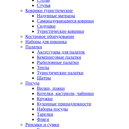
Столы
Стулья
Коврики туристические
Надувные матрацы
Самонадувающиеся коврики
Сидушки
Туристические коврики
Костровое оборудование
Наборы для пикника
Палатки
Аксессуары для палаток
Кемпинговые палатки
Рыболовные палатки
Тенты
Туристические палатки
Шатры
Посуда
Вилки, ложки
Котелки, кастрюли, чайники
Кружки
Кухонные принадлежности
Наборы посуды
Тарелки
Фляги
Рюкзаки и сумки