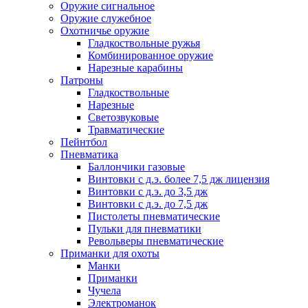
Оружие сигнальное
Оружие служебное
Охотничье оружие
Гладкоствольные ружья
Комбинированное оружие
Нарезные карабины
Патроны
Гладкоствольные
Нарезные
Светозвуковые
Травматические
Пейнтбол
Пневматика
Баллончики газовые
Винтовки с д.э. более 7,5 дж лицензия
Винтовки с д.э. до 3,5 дж
Винтовки с д.э. до 7,5 дж
Пистолеты пневматические
Пульки для пневматики
Револьверы пневматические
Приманки для охоты
Манки
Приманки
Чучела
Электроманок