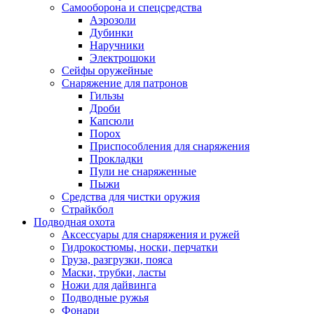
Самооборона и спецсредства
Аэрозоли
Дубинки
Наручники
Электрошоки
Сейфы оружейные
Снаряжение для патронов
Гильзы
Дроби
Капсюли
Порох
Приспособления для снаряжения
Прокладки
Пули не снаряженные
Пыжи
Средства для чистки оружия
Страйкбол
Подводная охота
Аксессуары для снаряжения и ружей
Гидрокостюмы, носки, перчатки
Груза, разгрузки, пояса
Маски, трубки, ласты
Ножи для дайвинга
Подводные ружья
Фонари