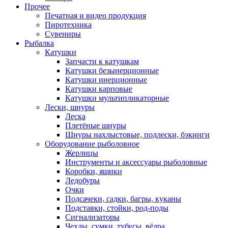
Прочее
Печатная и видео продукция
Пиротехника
Сувениры
Рыбалка
Катушки
Запчасти к катушкам
Катушки безынерционные
Катушки инерционные
Катушки карповые
Катушки мультипликаторные
Лески, шнуры
Леска
Плетёные шнуры
Шнуры нахлыстовые, подлески, бэкинги
Оборудование рыболовное
Жерлицы
Инструменты и аксессуары рыболовные
Коробки, ящики
Ледобуры
Очки
Подсачеки, садки, багры, куканы
Подставки, стойки, род-поды
Сигнализаторы
Чехлы, сумки, тубусы, вёдра