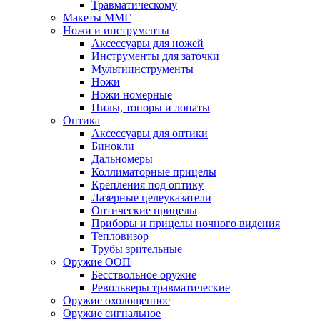
Травматическому
Макеты ММГ
Ножи и инструменты
Аксессуары для ножей
Инструменты для заточки
Мультиинструменты
Ножи
Ножи номерные
Пилы, топоры и лопаты
Оптика
Аксессуары для оптики
Бинокли
Дальномеры
Коллиматорные прицелы
Крепления под оптику
Лазерные целеуказатели
Оптические прицелы
Приборы и прицелы ночного видения
Тепловизор
Трубы зрительные
Оружие ООП
Бесствольное оружие
Револьверы травматические
Оружие охолощенное
Оружие сигнальное