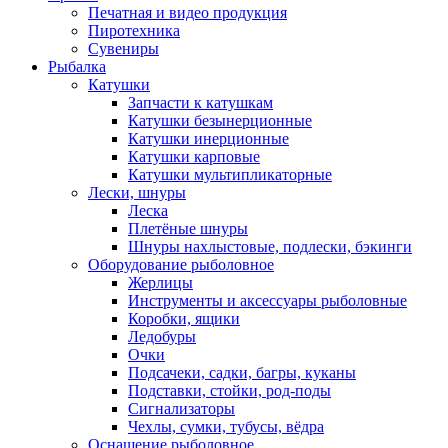
Печатная и видео продукция
Пиротехника
Сувениры
Рыбалка
Катушки
Запчасти к катушкам
Катушки безынерционные
Катушки инерционные
Катушки карповые
Катушки мультипликаторные
Лески, шнуры
Леска
Плетёные шнуры
Шнуры нахлыстовые, подлески, бэкинги
Оборудование рыболовное
Жерлицы
Инструменты и аксессуары рыболовные
Коробки, ящики
Ледобуры
Очки
Подсачеки, садки, багры, куканы
Подставки, стойки, род-поды
Сигнализаторы
Чехлы, сумки, тубусы, вёдра
Оснащение рыболовное