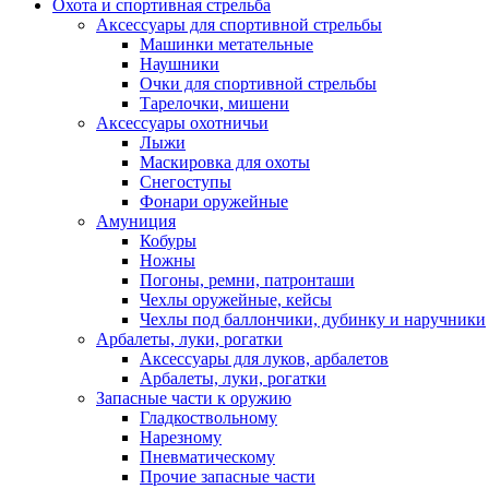
Охота и спортивная стрельба
Аксессуары для спортивной стрельбы
Машинки метательные
Наушники
Очки для спортивной стрельбы
Тарелочки, мишени
Аксессуары охотничьи
Лыжи
Маскировка для охоты
Снегоступы
Фонари оружейные
Амуниция
Кобуры
Ножны
Погоны, ремни, патронташи
Чехлы оружейные, кейсы
Чехлы под баллончики, дубинку и наручники
Арбалеты, луки, рогатки
Аксессуары для луков, арбалетов
Арбалеты, луки, рогатки
Запасные части к оружию
Гладкоствольному
Нарезному
Пневматическому
Прочие запасные части