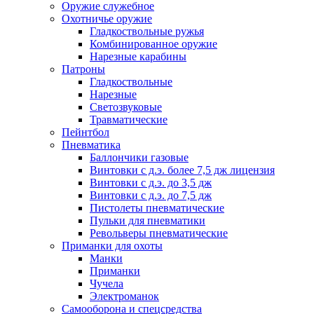
Оружие служебное
Охотничье оружие
Гладкоствольные ружья
Комбинированное оружие
Нарезные карабины
Патроны
Гладкоствольные
Нарезные
Светозвуковые
Травматические
Пейнтбол
Пневматика
Баллончики газовые
Винтовки с д.э. более 7,5 дж лицензия
Винтовки с д.э. до 3,5 дж
Винтовки с д.э. до 7,5 дж
Пистолеты пневматические
Пульки для пневматики
Револьверы пневматические
Приманки для охоты
Манки
Приманки
Чучела
Электроманок
Самооборона и спецсредства