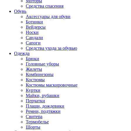
Моторы
Средства спасения
Обувь
Аксессуары для обуви
Ботинки
Вейдерсы
Носки
Сандали
Сапоги
Средства ухода за обувью
Одежда
Брюки
Головные уборы
Жилеты
Комбинезоны
Костюмы
Костюмы маскировочные
Куртки
Майки, рубашки
Перчатки
Плащи, дождевики
Ремни, подтяжки
Свитера
Термобелье
Шорты