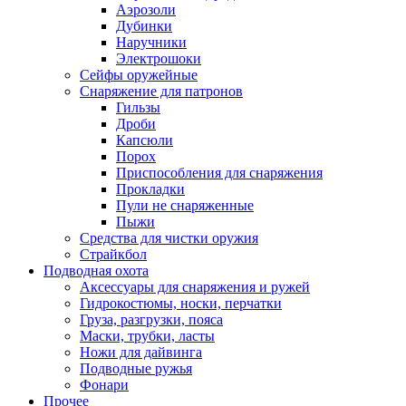
Аэрозоли
Дубинки
Наручники
Электрошоки
Сейфы оружейные
Снаряжение для патронов
Гильзы
Дроби
Капсюли
Порох
Приспособления для снаряжения
Прокладки
Пули не снаряженные
Пыжи
Средства для чистки оружия
Страйкбол
Подводная охота
Аксессуары для снаряжения и ружей
Гидрокостюмы, носки, перчатки
Груза, разгрузки, пояса
Маски, трубки, ласты
Ножи для дайвинга
Подводные ружья
Фонари
Прочее