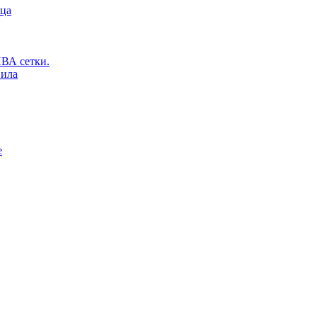
ьца
ВА сетки.
вила
е