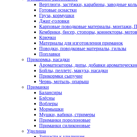
Вертлюги, застёжки, карабины, заводные кол
Готовые оснастки
Груза, кормушки
Джиг-головки
Карповые поводковые материалы, монтажи, П
Кембрики, бисер, стопоры, коннекторы, мото
Крючки
Материалы для изготовления приманок
Поводки, поводковые материалы, гильзы
Поплавки
Прикормка, насадки
Ароматизаторы, дипы, добавки ароматически
Бойлы, пеллетс, макуха, насадки
Прикормки сыпучие
Червь, мотыль, опарыш
Приманки
Балансиры
Блёсны
Воблеры
Мормышки
Мушки, вабики, стримеры
Приманки поролоновые
Приманки силиконовые
Удилища
Запчасти к удилищам