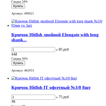
Скидка 34%
Артикул: 490621
Крючок Hitfish двойной Elongate with long
shank...
85
руб
x
132
Скидка 36%
Артикул: 482953
Крючок Hitfish IT офсетный №3/0 8шт
75
руб
x
79