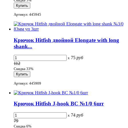
Скидка 5%
Артикул: 445945
Крючок Hitfish двойной Elongate with long
shank...
75
руб
x
112
Скидка 33%
Артикул: 445909
Крючок Hitfish J-hook BC №1/0 6шт
74
руб
x
79
Скидка 6%