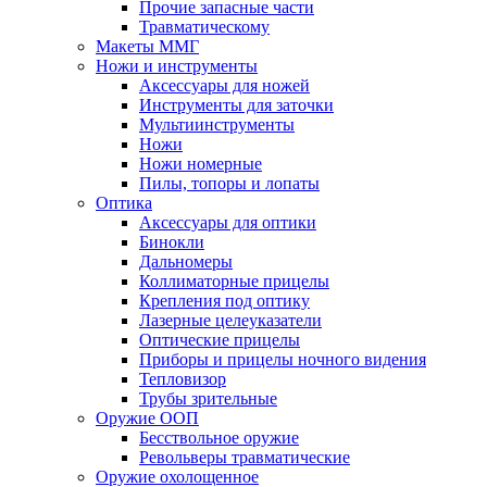
Прочие запасные части
Травматическому
Макеты ММГ
Ножи и инструменты
Аксессуары для ножей
Инструменты для заточки
Мультиинструменты
Ножи
Ножи номерные
Пилы, топоры и лопаты
Оптика
Аксессуары для оптики
Бинокли
Дальномеры
Коллиматорные прицелы
Крепления под оптику
Лазерные целеуказатели
Оптические прицелы
Приборы и прицелы ночного видения
Тепловизор
Трубы зрительные
Оружие ООП
Бесствольное оружие
Револьверы травматические
Оружие охолощенное