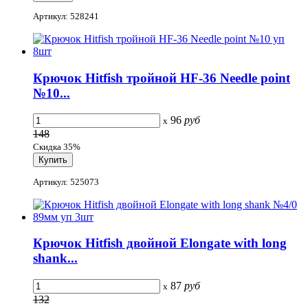
Артикул: 528241
Крючок Hitfish тройной HF-36 Needle point
№10...
96
руб
x
148
Скидка 35%
Артикул: 525073
Крючок Hitfish двойной Elongate with long
shank...
87
руб
x
132