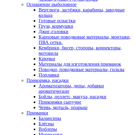
Оснащение рыболовное
Вертлюги, застёжки, карабины, заводные
кольца
Готовые оснастки
Груза, кормушки
Джиг-головки
Карповые поводковые материалы, монтажи,
ПВА сетки.
Кембрики, бисер, стопоры, коннекторы,
мотовила
Крючки
Материалы для изготовления приманок
Поводки, поводковые материалы, гильзы
Поплавки
Прикормка, насадки
Ароматизаторы, дипы, добавки
ароматические
Бойлы, пеллетс, макуха, насадки
Прикормки сыпучие
Червь, мотыль, опарыш
Приманки
Балансиры
Блёсны
Воблеры
Мормышки