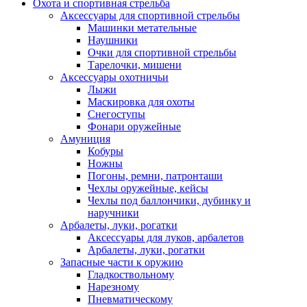
Охота и спортивная стрельба
Аксессуары для спортивной стрельбы
Машинки метательные
Наушники
Очки для спортивной стрельбы
Тарелочки, мишени
Аксессуары охотничьи
Лыжи
Маскировка для охоты
Снегоступы
Фонари оружейные
Амуниция
Кобуры
Ножны
Погоны, ремни, патронташи
Чехлы оружейные, кейсы
Чехлы под баллончики, дубинку и
наручники
Арбалеты, луки, рогатки
Аксессуары для луков, арбалетов
Арбалеты, луки, рогатки
Запасные части к оружию
Гладкоствольному
Нарезному
Пневматическому