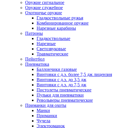
Оружие сигнальное
Оружие служебное
Охотничье оружие
Гладкоствольные ружья
Комбинированное оружие
Нарезные карабины
Патроны
Гладкоствольные
Нарезные
Светозвуковые
Травматические
Пейнтбол
Пневматика
Баллончики газовые
Винтовки с д.э. более 7,5 дж лицензия
Винтовки с д.э. до 3,5 дж
Винтовки с д.э. до 7,5 дж
Пистолеты пневматические
Пульки для пневматики
Револьверы пневматические
Приманки для охоты
Манки
Приманки
Чучела
Электроманок