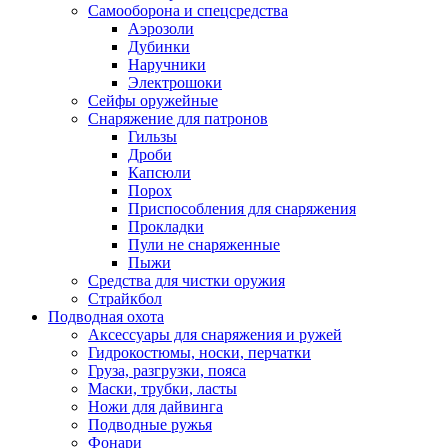
Самооборона и спецсредства
Аэрозоли
Дубинки
Наручники
Электрошоки
Сейфы оружейные
Снаряжение для патронов
Гильзы
Дроби
Капсюли
Порох
Приспособления для снаряжения
Прокладки
Пули не снаряженные
Пыжи
Средства для чистки оружия
Страйкбол
Подводная охота
Аксессуары для снаряжения и ружей
Гидрокостюмы, носки, перчатки
Груза, разгрузки, пояса
Маски, трубки, ласты
Ножи для дайвинга
Подводные ружья
Фонари