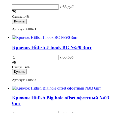
68
руб
x
79
Скидка 14%
Артикул: 418621
Крючок Hitfish J-hook BC №5/0 3шт
68
руб
x
79
Скидка 14%
Артикул: 418585
Крючок Hitfish Big hole offset офсетный №03
6шт