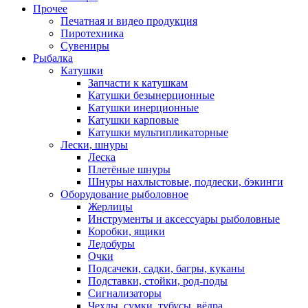
Прочее
Печатная и видео продукция
Пиротехника
Сувениры
Рыбалка
Катушки
Запчасти к катушкам
Катушки безынерционные
Катушки инерционные
Катушки карповые
Катушки мультипликаторные
Лески, шнуры
Леска
Плетёные шнуры
Шнуры нахлыстовые, подлески, бэкинги
Оборудование рыболовное
Жерлицы
Инструменты и аксессуары рыболовные
Коробки, ящики
Ледобуры
Очки
Подсачеки, садки, багры, куканы
Подставки, стойки, род-поды
Сигнализаторы
Чехлы, сумки, тубусы, вёдра