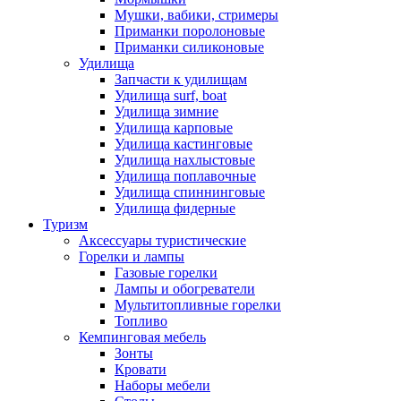
Мушки, вабики, стримеры
Приманки поролоновые
Приманки силиконовые
Удилища
Запчасти к удилищам
Удилища surf, boat
Удилища зимние
Удилища карповые
Удилища кастинговые
Удилища нахлыстовые
Удилища поплавочные
Удилища спиннинговые
Удилища фидерные
Туризм
Аксессуары туристические
Горелки и лампы
Газовые горелки
Лампы и обогреватели
Мультитопливные горелки
Топливо
Кемпинговая мебель
Зонты
Кровати
Наборы мебели