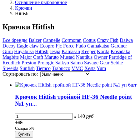
Оснащение рыболовное
Крючки
Hitfish
Крючки Hitfish
Все бренды
Balzer
Cannelle
Cormoran
Cottus
Crazy Fish
Daiwa
Decoy
Eagle claw
Ecopro
Fjc
Force
Fudo
Gamakatsu
Gardner
Guru
Hayabusa
Hitfish
Jespa
Kamasan
Keeper
Korda
Kosadaka
Magbite
Major Craft
Maruto
Mustad
Nautilus
Owner
Partridge of
Redditch
Preston
Prologic
Saikyo
Salmo
Savage Gear
Sebile
Siweida
Sunfish
Tiemco
Trabucco
VMC
Xesta
Yum
Сортировать по:
Крючок Hitfish тройной HF-36 Needle point
№1 уп...
140
руб
x
148
Скидка 5%