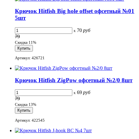
Крючок Hitfish Big hole offset офсетный №01
5шт
70
руб
x
79
Скидка 11%
Артикул: 426721
Крючок Hitfish ZigPow офсетный №2/0 8шт
69
руб
x
79
Скидка 13%
Артикул: 422545