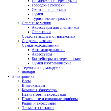
Гермочехлы и гермосумки
Городские рюкзаки
Охотничьи рюкзаки
Сумки
Туристические рюкзаки
Спальные мешки
Аксессуары для спальников
Спальники
Средства защиты от насекомых
Средства розжига
Сумки-холодильники
Автохолодильники
Аксессуары
Контейнеры изотермические
Сумки изотремические
Термоса и термокружки
Фонари
Электроника
Весы
Видеокамеры
Компасы, барометры
Навигаторы и аксессуары
Поисковые и охранные приборы
Рации и аксессуары
Элементы питания