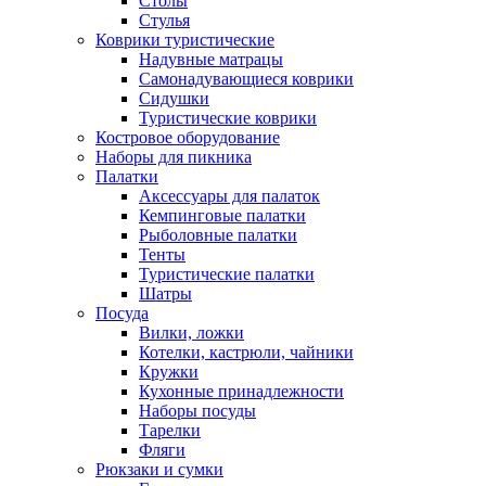
Столы
Стулья
Коврики туристические
Надувные матрацы
Самонадувающиеся коврики
Сидушки
Туристические коврики
Костровое оборудование
Наборы для пикника
Палатки
Аксессуары для палаток
Кемпинговые палатки
Рыболовные палатки
Тенты
Туристические палатки
Шатры
Посуда
Вилки, ложки
Котелки, кастрюли, чайники
Кружки
Кухонные принадлежности
Наборы посуды
Тарелки
Фляги
Рюкзаки и сумки