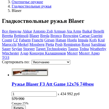
Охотничье оружие
Гладкоствольные ружья
Blaser
Гладкоствольные ружья Blaser
Все бренды
Akkar
Antonio Zoli
Armsan
Ata Arms
Baikal
Benelli
Beretta
Bettinsoli
Blaser
Breda
Bronco
Browning
Caesar Guerini
Cosmi
CZ
Fabarm
Franchi
Girsan
Hatsan
Huglu
Impala
Kofs
Kral
Marocchi
Merkel
Mossberg
Pietta
Posh
Remington
Rossi
Sarsilmaz
Sauer
Seylan
Stoeger
Target Technologies
Taurus
Tedna
Weatherby
Winchester
Адар
Концерн Калашников
Молот
Молот Армз
ТОЗ
Сортировать по:
Ружье Blaser F3 Att Game 12х76 740мм
434 992
руб
x
579 990
Скидка 25%