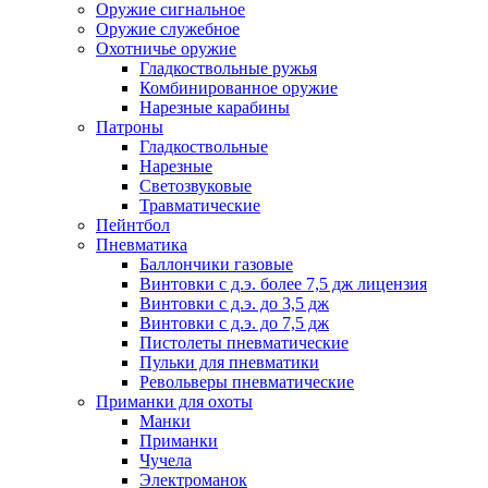
Оружие сигнальное
Оружие служебное
Охотничье оружие
Гладкоствольные ружья
Комбинированное оружие
Нарезные карабины
Патроны
Гладкоствольные
Нарезные
Светозвуковые
Травматические
Пейнтбол
Пневматика
Баллончики газовые
Винтовки с д.э. более 7,5 дж лицензия
Винтовки с д.э. до 3,5 дж
Винтовки с д.э. до 7,5 дж
Пистолеты пневматические
Пульки для пневматики
Револьверы пневматические
Приманки для охоты
Манки
Приманки
Чучела
Электроманок