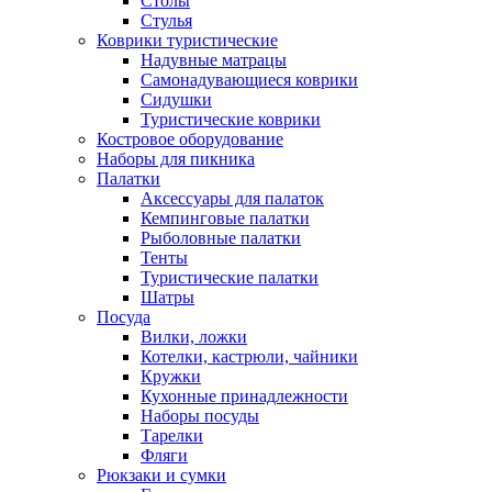
Столы
Стулья
Коврики туристические
Надувные матрацы
Самонадувающиеся коврики
Сидушки
Туристические коврики
Костровое оборудование
Наборы для пикника
Палатки
Аксессуары для палаток
Кемпинговые палатки
Рыболовные палатки
Тенты
Туристические палатки
Шатры
Посуда
Вилки, ложки
Котелки, кастрюли, чайники
Кружки
Кухонные принадлежности
Наборы посуды
Тарелки
Фляги
Рюкзаки и сумки