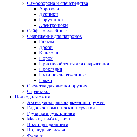
Самооборона и спецсредства
Аэрозоли
Дубинки
Наручники
Электрошоки
Сейфы оружейные
Снаряжение для патронов
Гильзы
Дроби
Капсюли
Порох
Приспособления для снаряжения
Прокладки
Пули не снаряженные
Пыжи
Средства для чистки оружия
Страйкбол
Подводная охота
Аксессуары для снаряжения и ружей
Гидрокостюмы, носки, перчатки
Груза, разгрузки, пояса
Маски, трубки, ласты
Ножи для дайвинга
Подводные ружья
Фонари