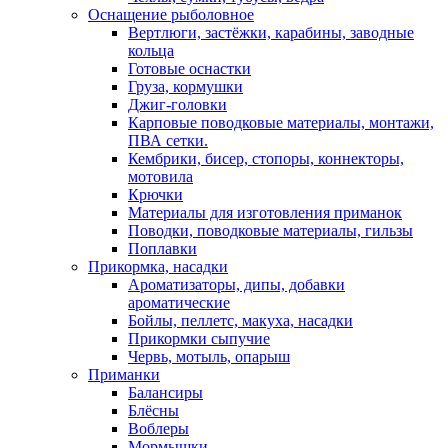
Оснащение рыболовное
Вертлюги, застёжки, карабины, заводные
кольца
Готовые оснастки
Груза, кормушки
Джиг-головки
Карповые поводковые материалы, монтажи,
ПВА сетки.
Кембрики, бисер, стопоры, коннекторы,
мотовила
Крючки
Материалы для изготовления приманок
Поводки, поводковые материалы, гильзы
Поплавки
Прикормка, насадки
Ароматизаторы, дипы, добавки
ароматические
Бойлы, пеллетс, макуха, насадки
Прикормки сыпучие
Червь, мотыль, опарыш
Приманки
Балансиры
Блёсны
Воблеры
Мормышки