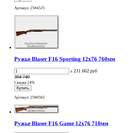
Артикул: 2584525
Ружье Blaser F16 Sporting 12х76 760мм
231 602
руб
x
304 740
Скидка 24%
Артикул: 2580565
Ружье Blaser F16 Game 12х76 710мм