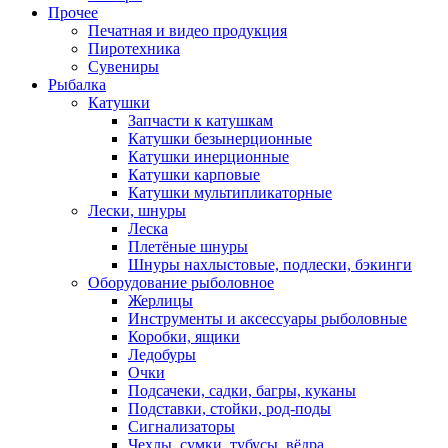
Прочее
Печатная и видео продукция
Пиротехника
Сувениры
Рыбалка
Катушки
Запчасти к катушкам
Катушки безынерционные
Катушки инерционные
Катушки карповые
Катушки мультипликаторные
Лески, шнуры
Леска
Плетёные шнуры
Шнуры нахлыстовые, подлески, бэкинги
Оборудование рыболовное
Жерлицы
Инструменты и аксессуары рыболовные
Коробки, ящики
Ледобуры
Очки
Подсачеки, садки, багры, куканы
Подставки, стойки, род-поды
Сигнализаторы
Чехлы, сумки, тубусы, вёдра