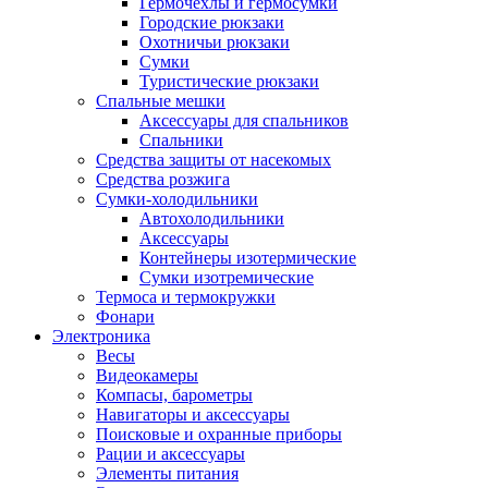
Гермочехлы и гермосумки
Городские рюкзаки
Охотничьи рюкзаки
Сумки
Туристические рюкзаки
Спальные мешки
Аксессуары для спальников
Спальники
Средства защиты от насекомых
Средства розжига
Сумки-холодильники
Автохолодильники
Аксессуары
Контейнеры изотермические
Сумки изотремические
Термоса и термокружки
Фонари
Электроника
Весы
Видеокамеры
Компасы, барометры
Навигаторы и аксессуары
Поисковые и охранные приборы
Рации и аксессуары
Элементы питания