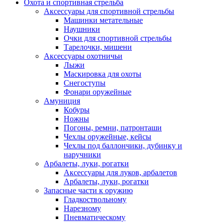
Охота и спортивная стрельба
Аксессуары для спортивной стрельбы
Машинки метательные
Наушники
Очки для спортивной стрельбы
Тарелочки, мишени
Аксессуары охотничьи
Лыжи
Маскировка для охоты
Снегоступы
Фонари оружейные
Амуниция
Кобуры
Ножны
Погоны, ремни, патронташи
Чехлы оружейные, кейсы
Чехлы под баллончики, дубинку и
наручники
Арбалеты, луки, рогатки
Аксессуары для луков, арбалетов
Арбалеты, луки, рогатки
Запасные части к оружию
Гладкоствольному
Нарезному
Пневматическому