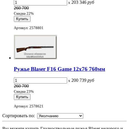
203 346
руб
x
260 700
Скидка 22%
Артикул: 2578801
Ружье Blaser F16 Game 12х76 760мм
200 739
руб
x
260 700
Скидка 23%
Артикул: 2578621
Сортировать по:
Вы можете купить Гладкоствольные ружья Blaser недорого и