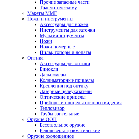
Прочие запасные части
Травматическому
Макеты ММГ
Ножи и инструменты
Аксессуары для ножей
Инструменты для заточки
Мультиинструменты
Ножи
Ножи номерные
Пилы, топоры и лопаты
Оптика
Аксессуары для оптики
Бинокли
Дальномеры
Коллиматорные прицелы
Крепления под оптику
Лазерные целеуказатели
Оптические прицелы
Приборы и прицелы ночного видения
Тепловизор
Трубы зрительные
Оружие ООП
Бесствольное оружие
Револьверы травматические
Оружие охолощенное