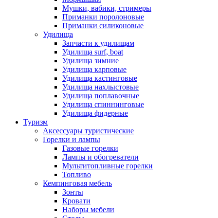
Мушки, вабики, стримеры
Приманки поролоновые
Приманки силиконовые
Удилища
Запчасти к удилищам
Удилища surf, boat
Удилища зимние
Удилища карповые
Удилища кастинговые
Удилища нахлыстовые
Удилища поплавочные
Удилища спиннинговые
Удилища фидерные
Туризм
Аксессуары туристические
Горелки и лампы
Газовые горелки
Лампы и обогреватели
Мультитопливные горелки
Топливо
Кемпинговая мебель
Зонты
Кровати
Наборы мебели