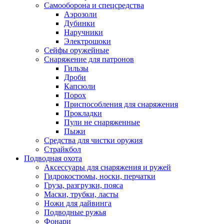
Самооборона и спецсредства
Аэрозоли
Дубинки
Наручники
Электрошоки
Сейфы оружейные
Снаряжение для патронов
Гильзы
Дроби
Капсюли
Порох
Приспособления для снаряжения
Прокладки
Пули не снаряженные
Пыжи
Средства для чистки оружия
Страйкбол
Подводная охота
Аксессуары для снаряжения и ружей
Гидрокостюмы, носки, перчатки
Груза, разгрузки, пояса
Маски, трубки, ласты
Ножи для дайвинга
Подводные ружья
Фонари