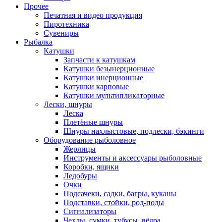
Прочее
Печатная и видео продукция
Пиротехника
Сувениры
Рыбалка
Катушки
Запчасти к катушкам
Катушки безынерционные
Катушки инерционные
Катушки карповые
Катушки мультипликаторные
Лески, шнуры
Леска
Плетёные шнуры
Шнуры нахлыстовые, подлески, бэкинги
Оборудование рыболовное
Жерлицы
Инструменты и аксессуары рыболовные
Коробки, ящики
Ледобуры
Очки
Подсачеки, садки, багры, куканы
Подставки, стойки, род-поды
Сигнализаторы
Чехлы, сумки, тубусы, вёдра