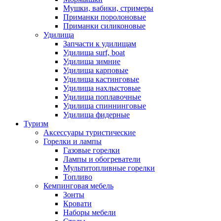
Мушки, вабики, стримеры
Приманки поролоновые
Приманки силиконовые
Удилища
Запчасти к удилищам
Удилища surf, boat
Удилища зимние
Удилища карповые
Удилища кастинговые
Удилища нахлыстовые
Удилища поплавочные
Удилища спиннинговые
Удилища фидерные
Туризм
Аксессуары туристические
Горелки и лампы
Газовые горелки
Лампы и обогреватели
Мультитопливные горелки
Топливо
Кемпинговая мебель
Зонты
Кровати
Наборы мебели