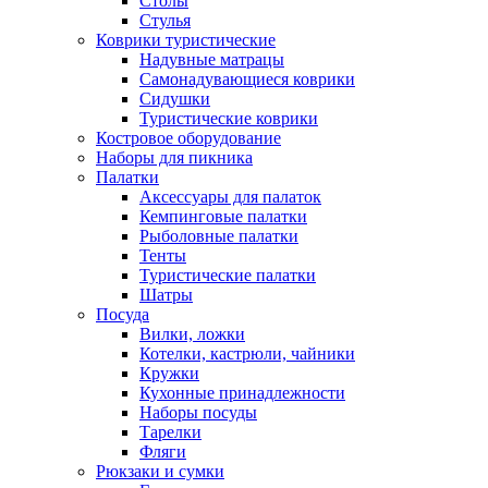
Столы
Стулья
Коврики туристические
Надувные матрацы
Самонадувающиеся коврики
Сидушки
Туристические коврики
Костровое оборудование
Наборы для пикника
Палатки
Аксессуары для палаток
Кемпинговые палатки
Рыболовные палатки
Тенты
Туристические палатки
Шатры
Посуда
Вилки, ложки
Котелки, кастрюли, чайники
Кружки
Кухонные принадлежности
Наборы посуды
Тарелки
Фляги
Рюкзаки и сумки