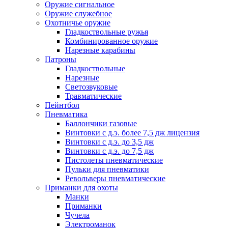
Оружие сигнальное
Оружие служебное
Охотничье оружие
Гладкоствольные ружья
Комбинированное оружие
Нарезные карабины
Патроны
Гладкоствольные
Нарезные
Светозвуковые
Травматические
Пейнтбол
Пневматика
Баллончики газовые
Винтовки с д.э. более 7,5 дж лицензия
Винтовки с д.э. до 3,5 дж
Винтовки с д.э. до 7,5 дж
Пистолеты пневматические
Пульки для пневматики
Револьверы пневматические
Приманки для охоты
Манки
Приманки
Чучела
Электроманок