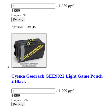
1 879
руб
x
1 999
Скидка 6%
Артикул: 1939945
Сумка Geecrack GEE9022 Light Game Pouch
2 Black
1 299
руб
x
1 999
Скидка 35%