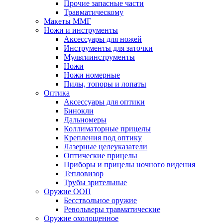
Прочие запасные части
Травматическому
Макеты ММГ
Ножи и инструменты
Аксессуары для ножей
Инструменты для заточки
Мультиинструменты
Ножи
Ножи номерные
Пилы, топоры и лопаты
Оптика
Аксессуары для оптики
Бинокли
Дальномеры
Коллиматорные прицелы
Крепления под оптику
Лазерные целеуказатели
Оптические прицелы
Приборы и прицелы ночного видения
Тепловизор
Трубы зрительные
Оружие ООП
Бесствольное оружие
Револьверы травматические
Оружие охолощенное