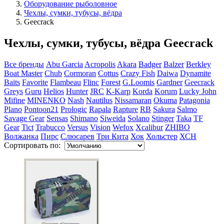
Оборудование рыболовное
Чехлы, сумки, тубусы, вёдра
Geecrack
Чехлы, сумки, тубусы, вёдра Geecrack
Все бренды
Abu Garcia
Acropolis
Akara
Badger
Balzer
Berkley
Boat Master
Chub
Cormoran
Cottus
Crazy Fish
Daiwa
Dynamite
Baits
Favorite
Flambeau
Flinc
Forest
G.Loomis
Gardner
Geecrack
Greys
Guru
Helios
Hunter
JRC
K-Karp
Korda
Korum
Lucky John
Mifine
MINENKO
Nash
Nautilus
Nissamaran
Okuma
Patagonia
Plano
Pontoon21
Prologic
Rapala
Rapture
RB
Sakura
Salmo
Savage Gear
Sensas
Shimano
Siweida
Solano
Stinger
Taka
TF
Gear
Tict
Trabucco
Versus
Vision
Wefox
Xcalibur
ZHIBO
Волжанка
Пирс
Слюсарев
Три Кита
Хок
Хольстер
ХСН
Сортировать по: