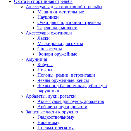
Охота и спортивная стрельба
Аксессуары для спортивной стрельбы
Машинки метательные
Наушники
Очки для спортивной стрельбы
Тарелочки, мишени
Аксессуары охотничьи
Лыжи
Маскировка для охоты
Снегоступы
Фонари оружейные
Амуниция
Кобуры
Ножны
Погоны, ремни, патронташи
Чехлы оружейные, кейсы
Чехлы под баллончики, дубинку и
наручники
Арбалеты, луки, рогатки
Аксессуары для луков, арбалетов
Арбалеты, луки, рогатки
Запасные части к оружию
Гладкоствольному
Нарезному
Пневматическому