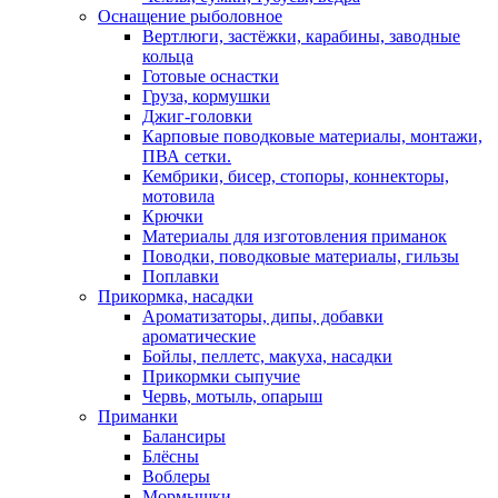
Оснащение рыболовное
Вертлюги, застёжки, карабины, заводные
кольца
Готовые оснастки
Груза, кормушки
Джиг-головки
Карповые поводковые материалы, монтажи,
ПВА сетки.
Кембрики, бисер, стопоры, коннекторы,
мотовила
Крючки
Материалы для изготовления приманок
Поводки, поводковые материалы, гильзы
Поплавки
Прикормка, насадки
Ароматизаторы, дипы, добавки
ароматические
Бойлы, пеллетс, макуха, насадки
Прикормки сыпучие
Червь, мотыль, опарыш
Приманки
Балансиры
Блёсны
Воблеры
Мормышки