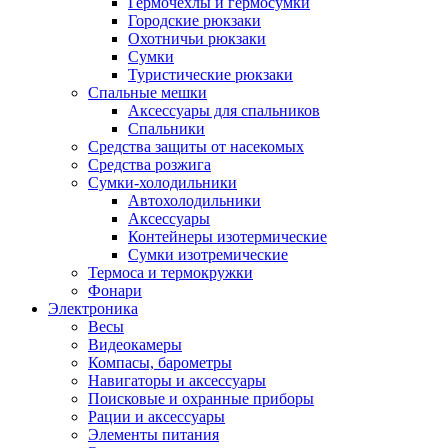
Гермочехлы и гермосумки
Городские рюкзаки
Охотничьи рюкзаки
Сумки
Туристические рюкзаки
Спальные мешки
Аксессуары для спальников
Спальники
Средства защиты от насекомых
Средства розжига
Сумки-холодильники
Автохолодильники
Аксессуары
Контейнеры изотермические
Сумки изотремические
Термоса и термокружки
Фонари
Электроника
Весы
Видеокамеры
Компасы, барометры
Навигаторы и аксессуары
Поисковые и охранные приборы
Рации и аксессуары
Элементы питания