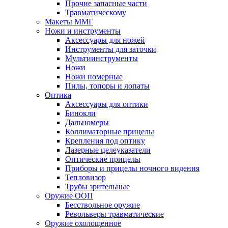
Прочие запасные части
Травматическому
Макеты ММГ
Ножи и инструменты
Аксессуары для ножей
Инструменты для заточки
Мультиинструменты
Ножи
Ножи номерные
Пилы, топоры и лопаты
Оптика
Аксессуары для оптики
Бинокли
Дальномеры
Коллиматорные прицелы
Крепления под оптику
Лазерные целеуказатели
Оптические прицелы
Приборы и прицелы ночного видения
Тепловизор
Трубы зрительные
Оружие ООП
Бесствольное оружие
Револьверы травматические
Оружие охолощенное