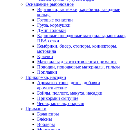
Оснащение рыболовное
Вертлюги, застёжки, карабины, заводные
кольца
Готовые оснастки
Груза, кормушки
Джиг-головки
Карповые поводковые материалы, монтажи,
ПВА сетки.
Кембрики, бисер, стопоры, коннекторы,
мотовила
Крючки
Материалы для изготовления приманок
Поводки, поводковые материалы, гильзы
Поплавки
Прикормка, насадки
Ароматизаторы, дипы, добавки
ароматические
Бойлы, пеллетс, макуха, насадки
Прикормки сыпучие
Червь, мотыль, опарыш
Приманки
Балансиры
Блёсны
Воблеры
Мормышки