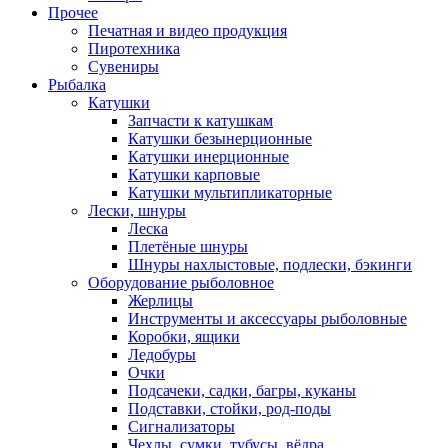
Прочее
Печатная и видео продукция
Пиротехника
Сувениры
Рыбалка
Катушки
Запчасти к катушкам
Катушки безынерционные
Катушки инерционные
Катушки карповые
Катушки мультипликаторные
Лески, шнуры
Леска
Плетёные шнуры
Шнуры нахлыстовые, подлески, бэкинги
Оборудование рыболовное
Жерлицы
Инструменты и аксессуары рыболовные
Коробки, ящики
Ледобуры
Очки
Подсачеки, садки, багры, куканы
Подставки, стойки, род-поды
Сигнализаторы
Чехлы, сумки, тубусы, вёдра