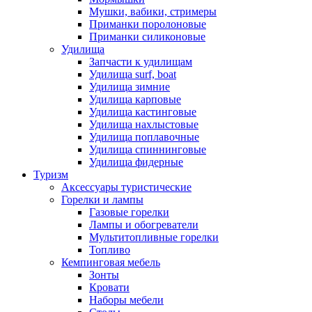
Мушки, вабики, стримеры
Приманки поролоновые
Приманки силиконовые
Удилища
Запчасти к удилищам
Удилища surf, boat
Удилища зимние
Удилища карповые
Удилища кастинговые
Удилища нахлыстовые
Удилища поплавочные
Удилища спиннинговые
Удилища фидерные
Туризм
Аксессуары туристические
Горелки и лампы
Газовые горелки
Лампы и обогреватели
Мультитопливные горелки
Топливо
Кемпинговая мебель
Зонты
Кровати
Наборы мебели