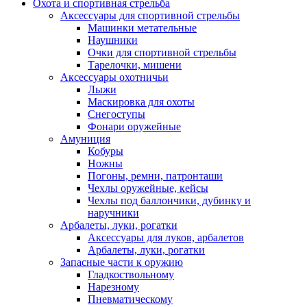
Охота и спортивная стрельба
Аксессуары для спортивной стрельбы
Машинки метательные
Наушники
Очки для спортивной стрельбы
Тарелочки, мишени
Аксессуары охотничьи
Лыжи
Маскировка для охоты
Снегоступы
Фонари оружейные
Амуниция
Кобуры
Ножны
Погоны, ремни, патронташи
Чехлы оружейные, кейсы
Чехлы под баллончики, дубинку и
наручники
Арбалеты, луки, рогатки
Аксессуары для луков, арбалетов
Арбалеты, луки, рогатки
Запасные части к оружию
Гладкоствольному
Нарезному
Пневматическому