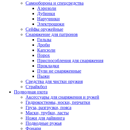
Самооборона и спецсредства
Аэрозоли
Дубинки
Наручники
Электрошоки
Сейфы оружейные
Снаряжение для патронов
Гильзы
Дроби
Капсюли
Порох
Приспособления для снаряжения
Прокладки
Пули не снаряженные
Пыжи
Средства для чистки оружия
Страйкбол
Подводная охота
Аксессуары для снаряжения и ружей
Гидрокостюмы, носки, перчатки
Груза, разгрузки, пояса
Маски, трубки, ласты
Ножи для дайвинга
Подводные ружья
Фонари