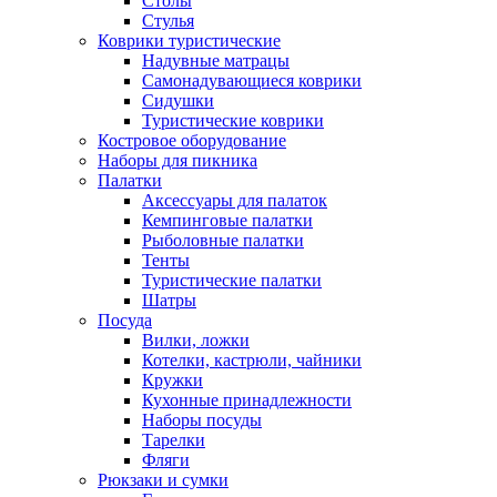
Столы
Стулья
Коврики туристические
Надувные матрацы
Самонадувающиеся коврики
Сидушки
Туристические коврики
Костровое оборудование
Наборы для пикника
Палатки
Аксессуары для палаток
Кемпинговые палатки
Рыболовные палатки
Тенты
Туристические палатки
Шатры
Посуда
Вилки, ложки
Котелки, кастрюли, чайники
Кружки
Кухонные принадлежности
Наборы посуды
Тарелки
Фляги
Рюкзаки и сумки