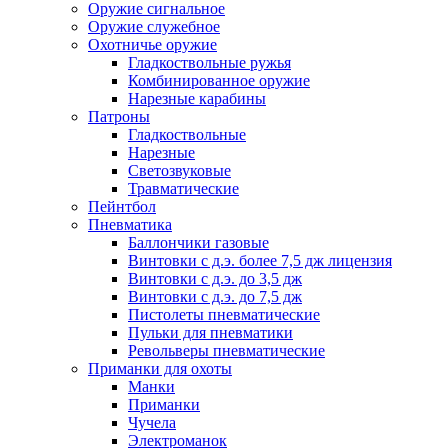
Оружие сигнальное
Оружие служебное
Охотничье оружие
Гладкоствольные ружья
Комбинированное оружие
Нарезные карабины
Патроны
Гладкоствольные
Нарезные
Светозвуковые
Травматические
Пейнтбол
Пневматика
Баллончики газовые
Винтовки с д.э. более 7,5 дж лицензия
Винтовки с д.э. до 3,5 дж
Винтовки с д.э. до 7,5 дж
Пистолеты пневматические
Пульки для пневматики
Револьверы пневматические
Приманки для охоты
Манки
Приманки
Чучела
Электроманок