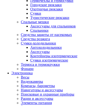
Гермочехлы и гермосумки
Городские рюкзаки
Охотничьи рюкзаки
Сумки
Туристические рюкзаки
Спальные мешки
Аксессуары для спальников
Спальники
Средства защиты от насекомых
Средства розжига
Сумки-холодильники
Автохолодильники
Аксессуары
Контейнеры изотермические
Сумки изотремические
Термоса и термокружки
Фонари
Электроника
Весы
Видеокамеры
Компасы, барометры
Навигаторы и аксессуары
Поисковые и охранные приборы
Рации и аксессуары
Элементы питания