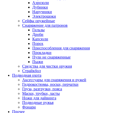
Аэрозоли
Дубинки
Наручники
Электрошоки
Сейфы оружейные
Снаряжение для патронов
Гильзы
Дроби
Капсюли
Порох
Приспособления для снаряжения
Прокладки
Пули не снаряженные
Пыжи
Средства для чистки оружия
Страйкбол
Подводная охота
Аксессуары для снаряжения и ружей
Гидрокостюмы, носки, перчатки
Груза, разгрузки, пояса
Маски, трубки, ласты
Ножи для дайвинга
Подводные ружья
Фонари
Прочее