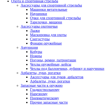
Охота и спортивная стрельба
Аксессуары для спортивной стрельбы
Машинки метательные
Наушники
Очки для спортивной стрельбы
Тарелочки, мишени
Аксессуары охотничьи
Лыжи
Маскировка для охоты
Снегоступы
Фонари оружейные
Амуниция
Кобуры
Ножны
Погоны, ремни, патронташи
Чехлы оружейные, кейсы
Чехлы под баллончики, дубинку и наручники
Арбалеты, луки, рогатки
Аксессуары для луков, арбалетов
Арбалеты, луки, рогатки
Запасные части к оружию
Гладкоствольному
Нарезному
Пневматическому
Прочие запасные части