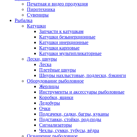
Печатная и видео продукция
Пиротехника
Сувениры
Рыбалка
Катушки
Запчасти к катушкам
Катушки безынерционные
Катушки инерционные
Катушки карповые
Катушки мультипликаторные
Лески, шнуры
Леска
Плетёные шнуры
Шнуры нахлыстовые, подлески, бэкинги
Оборудование рыболовное
Жерлицы
Инструменты и аксессуары рыболовные
Коробки, ящики
Ледобуры
Очки
Подсачеки, садки, багры, куканы
Подставки, стойки, род-поды
Сигнализаторы
Чехлы, сумки, тубусы, вёдра
Оснащение рыболовное