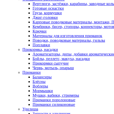
Вертлюги, застёжки, карабины, заводные кол
Готовые оснастки
Груза, кормушки
Джиг-головки
Карповые поводковые материалы, монтажи, П
Кембрики, бисер, стопоры, коннекторы, мото
Крючки
Материалы для изготовления приманок
Поводки, поводковые материалы, гильзы
Поплавки
Прикормка, насадки
Ароматизаторы, дипы, добавки ароматически
Бойлы, пеллетс, макуха, насадки
Прикормки сыпучие
Червь, мотыль, опарыш
Приманки
Балансиры
Блёсны
Воблеры
Мормышки
Мушки, вабики, стримеры
Приманки поролоновые
Приманки силиконовые
Удилища
Запчасти к удилищам