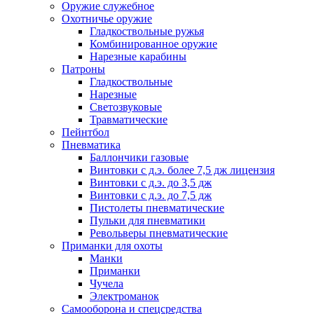
Оружие служебное
Охотничье оружие
Гладкоствольные ружья
Комбинированное оружие
Нарезные карабины
Патроны
Гладкоствольные
Нарезные
Светозвуковые
Травматические
Пейнтбол
Пневматика
Баллончики газовые
Винтовки с д.э. более 7,5 дж лицензия
Винтовки с д.э. до 3,5 дж
Винтовки с д.э. до 7,5 дж
Пистолеты пневматические
Пульки для пневматики
Револьверы пневматические
Приманки для охоты
Манки
Приманки
Чучела
Электроманок
Самооборона и спецсредства