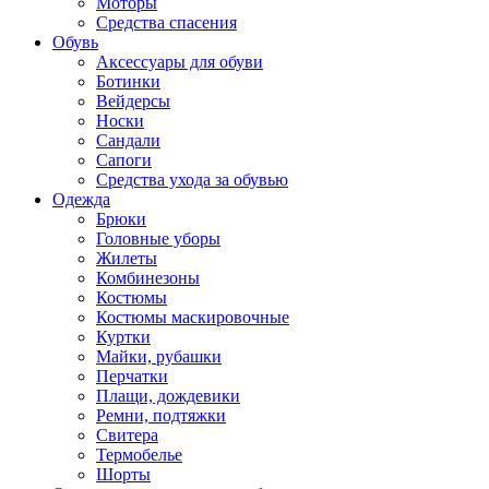
Моторы
Средства спасения
Обувь
Аксессуары для обуви
Ботинки
Вейдерсы
Носки
Сандали
Сапоги
Средства ухода за обувью
Одежда
Брюки
Головные уборы
Жилеты
Комбинезоны
Костюмы
Костюмы маскировочные
Куртки
Майки, рубашки
Перчатки
Плащи, дождевики
Ремни, подтяжки
Свитера
Термобелье
Шорты