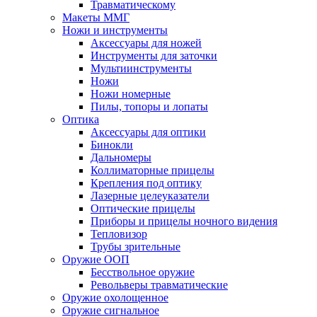
Травматическому
Макеты ММГ
Ножи и инструменты
Аксессуары для ножей
Инструменты для заточки
Мультиинструменты
Ножи
Ножи номерные
Пилы, топоры и лопаты
Оптика
Аксессуары для оптики
Бинокли
Дальномеры
Коллиматорные прицелы
Крепления под оптику
Лазерные целеуказатели
Оптические прицелы
Приборы и прицелы ночного видения
Тепловизор
Трубы зрительные
Оружие ООП
Бесствольное оружие
Револьверы травматические
Оружие охолощенное
Оружие сигнальное