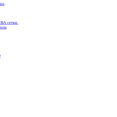
ьца
ВА сетки.
вила
е