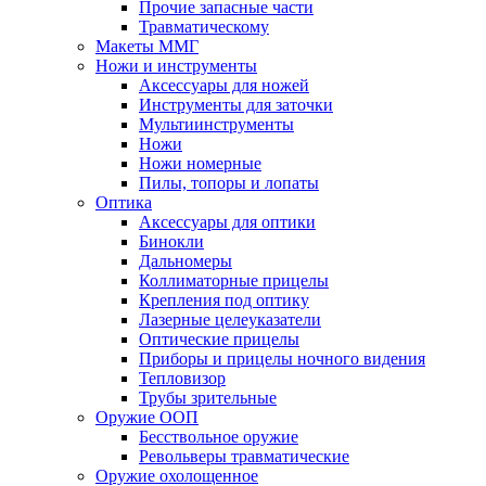
Прочие запасные части
Травматическому
Макеты ММГ
Ножи и инструменты
Аксессуары для ножей
Инструменты для заточки
Мультиинструменты
Ножи
Ножи номерные
Пилы, топоры и лопаты
Оптика
Аксессуары для оптики
Бинокли
Дальномеры
Коллиматорные прицелы
Крепления под оптику
Лазерные целеуказатели
Оптические прицелы
Приборы и прицелы ночного видения
Тепловизор
Трубы зрительные
Оружие ООП
Бесствольное оружие
Револьверы травматические
Оружие охолощенное