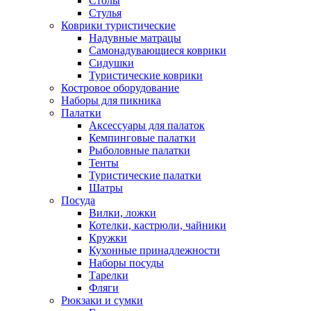
Столы
Стулья
Коврики туристические
Надувные матрацы
Самонадувающиеся коврики
Сидушки
Туристические коврики
Костровое оборудование
Наборы для пикника
Палатки
Аксессуары для палаток
Кемпинговые палатки
Рыболовные палатки
Тенты
Туристические палатки
Шатры
Посуда
Вилки, ложки
Котелки, кастрюли, чайники
Кружки
Кухонные принадлежности
Наборы посуды
Тарелки
Фляги
Рюкзаки и сумки