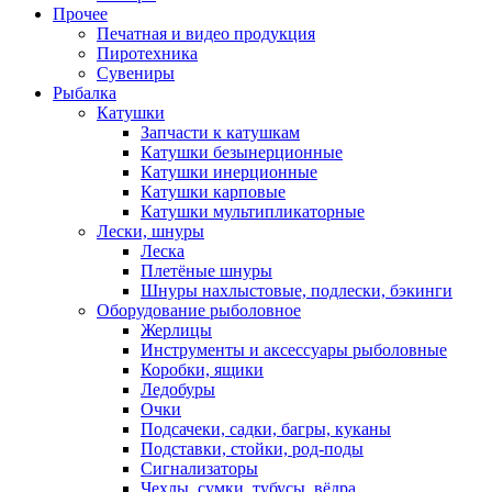
Прочее
Печатная и видео продукция
Пиротехника
Сувениры
Рыбалка
Катушки
Запчасти к катушкам
Катушки безынерционные
Катушки инерционные
Катушки карповые
Катушки мультипликаторные
Лески, шнуры
Леска
Плетёные шнуры
Шнуры нахлыстовые, подлески, бэкинги
Оборудование рыболовное
Жерлицы
Инструменты и аксессуары рыболовные
Коробки, ящики
Ледобуры
Очки
Подсачеки, садки, багры, куканы
Подставки, стойки, род-поды
Сигнализаторы
Чехлы, сумки, тубусы, вёдра