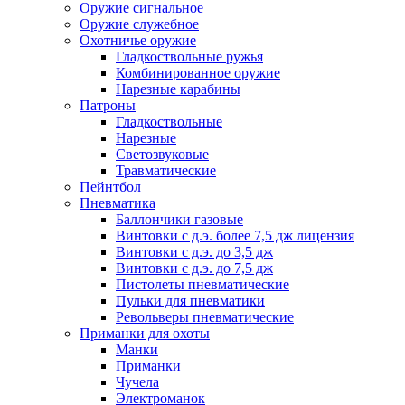
Оружие сигнальное
Оружие служебное
Охотничье оружие
Гладкоствольные ружья
Комбинированное оружие
Нарезные карабины
Патроны
Гладкоствольные
Нарезные
Светозвуковые
Травматические
Пейнтбол
Пневматика
Баллончики газовые
Винтовки с д.э. более 7,5 дж лицензия
Винтовки с д.э. до 3,5 дж
Винтовки с д.э. до 7,5 дж
Пистолеты пневматические
Пульки для пневматики
Револьверы пневматические
Приманки для охоты
Манки
Приманки
Чучела
Электроманок