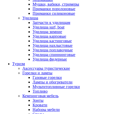
Мушки, вабики, стримеры
Приманки поролоновые
Приманки силиконовые
Удилища
Запчасти к удилищам
Удилища surf, boat
Удилища зимние
Удилища карповые
Удилища кастинговые
Удилища нахлыстовые
Удилища поплавочные
Удилища спиннинговые
Удилища фидерные
Туризм
Аксессуары туристические
Горелки и лампы
Газовые горелки
Лампы и обогреватели
Мультитопливные горелки
Топливо
Кемпинговая мебель
Зонты
Кровати
Наборы мебели