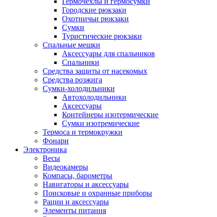
Гермочехлы и гермосумки
Городские рюкзаки
Охотничьи рюкзаки
Сумки
Туристические рюкзаки
Спальные мешки
Аксессуары для спальников
Спальники
Средства защиты от насекомых
Средства розжига
Сумки-холодильники
Автохолодильники
Аксессуары
Контейнеры изотермические
Сумки изотремические
Термоса и термокружки
Фонари
Электроника
Весы
Видеокамеры
Компасы, барометры
Навигаторы и аксессуары
Поисковые и охранные приборы
Рации и аксессуары
Элементы питания