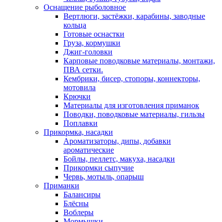
Оснащение рыболовное
Вертлюги, застёжки, карабины, заводные
кольца
Готовые оснастки
Груза, кормушки
Джиг-головки
Карповые поводковые материалы, монтажи,
ПВА сетки.
Кембрики, бисер, стопоры, коннекторы,
мотовила
Крючки
Материалы для изготовления приманок
Поводки, поводковые материалы, гильзы
Поплавки
Прикормка, насадки
Ароматизаторы, дипы, добавки
ароматические
Бойлы, пеллетс, макуха, насадки
Прикормки сыпучие
Червь, мотыль, опарыш
Приманки
Балансиры
Блёсны
Воблеры
Мормышки