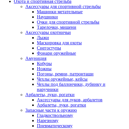
Охота и спортивная стрельба
Аксессуары для спортивной стрельбы
Машинки метательные
Наушники
Очки для спортивной стрельбы
Тарелочки, мишени
Аксессуары охотничьи
Лыжи
Маскировка для охоты
Снегоступы
Фонари оружейные
Амуниция
Кобуры
Ножны
Погоны, ремни, патронташи
Чехлы оружейные, кейсы
Чехлы под баллончики, дубинку и
наручники
Арбалеты, луки, рогатки
Аксессуары для луков, арбалетов
Арбалеты, луки, рогатки
Запасные части к оружию
Гладкоствольному
Нарезному
Пневматическому