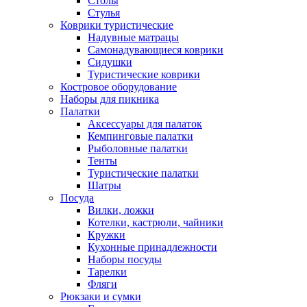
Столы
Стулья
Коврики туристические
Надувные матрацы
Самонадувающиеся коврики
Сидушки
Туристические коврики
Костровое оборудование
Наборы для пикника
Палатки
Аксессуары для палаток
Кемпинговые палатки
Рыболовные палатки
Тенты
Туристические палатки
Шатры
Посуда
Вилки, ложки
Котелки, кастрюли, чайники
Кружки
Кухонные принадлежности
Наборы посуды
Тарелки
Фляги
Рюкзаки и сумки