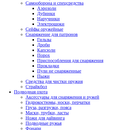
Самооборона и спецсредства
Аэрозоли
Дубинки
Наручники
Электрошоки
Сейфы оружейные
Снаряжение для патронов
Гильзы
Дроби
Капсюли
Порох
Приспособления для снаряжения
Прокладки
Пули не снаряженные
Пыжи
Средства для чистки оружия
Страйкбол
Подводная охота
Аксессуары для снаряжения и ружей
Гидрокостюмы, носки, перчатки
Груза, разгрузки, пояса
Маски, трубки, ласты
Ножи для дайвинга
Подводные ружья
Фонари