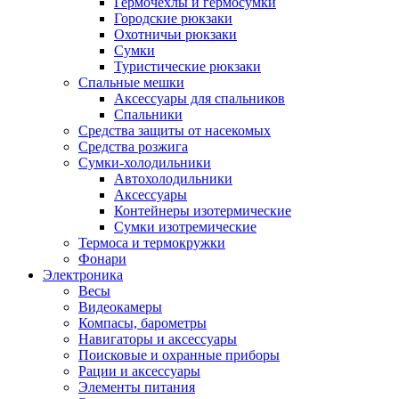
Гермочехлы и гермосумки
Городские рюкзаки
Охотничьи рюкзаки
Сумки
Туристические рюкзаки
Спальные мешки
Аксессуары для спальников
Спальники
Средства защиты от насекомых
Средства розжига
Сумки-холодильники
Автохолодильники
Аксессуары
Контейнеры изотермические
Сумки изотремические
Термоса и термокружки
Фонари
Электроника
Весы
Видеокамеры
Компасы, барометры
Навигаторы и аксессуары
Поисковые и охранные приборы
Рации и аксессуары
Элементы питания