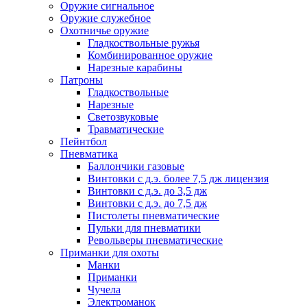
Оружие сигнальное
Оружие служебное
Охотничье оружие
Гладкоствольные ружья
Комбинированное оружие
Нарезные карабины
Патроны
Гладкоствольные
Нарезные
Светозвуковые
Травматические
Пейнтбол
Пневматика
Баллончики газовые
Винтовки с д.э. более 7,5 дж лицензия
Винтовки с д.э. до 3,5 дж
Винтовки с д.э. до 7,5 дж
Пистолеты пневматические
Пульки для пневматики
Револьверы пневматические
Приманки для охоты
Манки
Приманки
Чучела
Электроманок