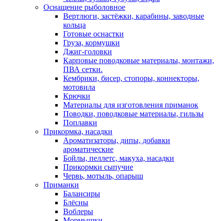
Оснащение рыболовное
Вертлюги, застёжки, карабины, заводные
кольца
Готовые оснастки
Груза, кормушки
Джиг-головки
Карповые поводковые материалы, монтажи,
ПВА сетки.
Кембрики, бисер, стопоры, коннекторы,
мотовила
Крючки
Материалы для изготовления приманок
Поводки, поводковые материалы, гильзы
Поплавки
Прикормка, насадки
Ароматизаторы, дипы, добавки
ароматические
Бойлы, пеллетс, макуха, насадки
Прикормки сыпучие
Червь, мотыль, опарыш
Приманки
Балансиры
Блёсны
Воблеры
Мормышки