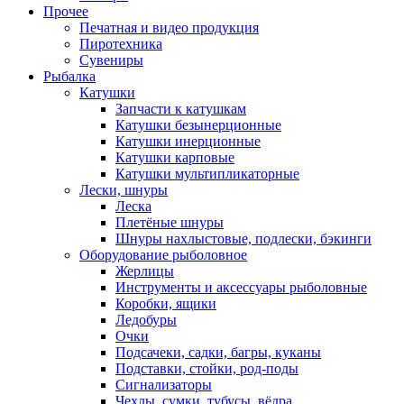
Прочее
Печатная и видео продукция
Пиротехника
Сувениры
Рыбалка
Катушки
Запчасти к катушкам
Катушки безынерционные
Катушки инерционные
Катушки карповые
Катушки мультипликаторные
Лески, шнуры
Леска
Плетёные шнуры
Шнуры нахлыстовые, подлески, бэкинги
Оборудование рыболовное
Жерлицы
Инструменты и аксессуары рыболовные
Коробки, ящики
Ледобуры
Очки
Подсачеки, садки, багры, куканы
Подставки, стойки, род-поды
Сигнализаторы
Чехлы, сумки, тубусы, вёдра