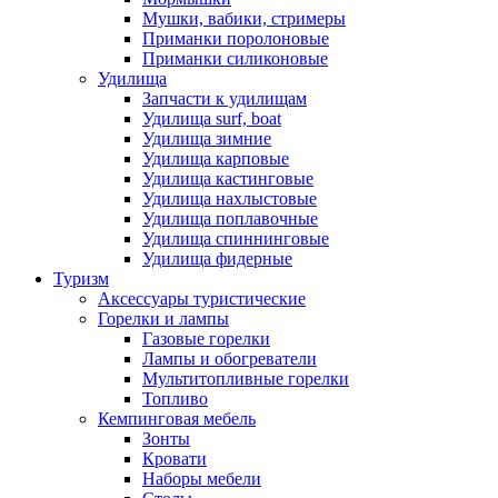
Мушки, вабики, стримеры
Приманки поролоновые
Приманки силиконовые
Удилища
Запчасти к удилищам
Удилища surf, boat
Удилища зимние
Удилища карповые
Удилища кастинговые
Удилища нахлыстовые
Удилища поплавочные
Удилища спиннинговые
Удилища фидерные
Туризм
Аксессуары туристические
Горелки и лампы
Газовые горелки
Лампы и обогреватели
Мультитопливные горелки
Топливо
Кемпинговая мебель
Зонты
Кровати
Наборы мебели