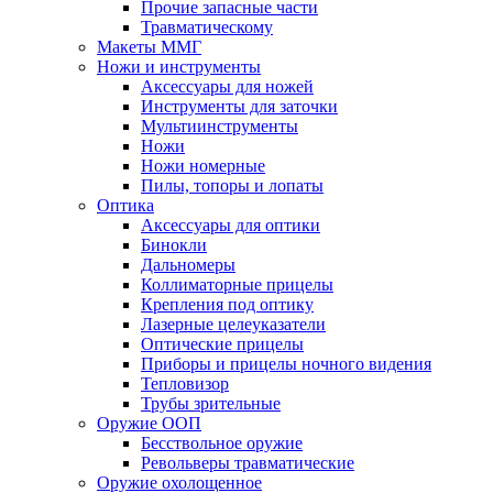
Прочие запасные части
Травматическому
Макеты ММГ
Ножи и инструменты
Аксессуары для ножей
Инструменты для заточки
Мультиинструменты
Ножи
Ножи номерные
Пилы, топоры и лопаты
Оптика
Аксессуары для оптики
Бинокли
Дальномеры
Коллиматорные прицелы
Крепления под оптику
Лазерные целеуказатели
Оптические прицелы
Приборы и прицелы ночного видения
Тепловизор
Трубы зрительные
Оружие ООП
Бесствольное оружие
Револьверы травматические
Оружие охолощенное