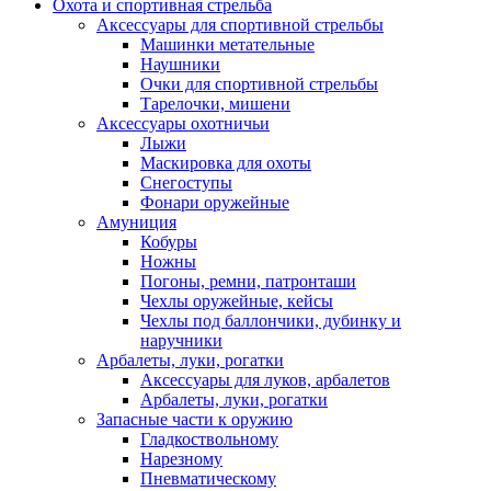
Охота и спортивная стрельба
Аксессуары для спортивной стрельбы
Машинки метательные
Наушники
Очки для спортивной стрельбы
Тарелочки, мишени
Аксессуары охотничьи
Лыжи
Маскировка для охоты
Снегоступы
Фонари оружейные
Амуниция
Кобуры
Ножны
Погоны, ремни, патронташи
Чехлы оружейные, кейсы
Чехлы под баллончики, дубинку и
наручники
Арбалеты, луки, рогатки
Аксессуары для луков, арбалетов
Арбалеты, луки, рогатки
Запасные части к оружию
Гладкоствольному
Нарезному
Пневматическому