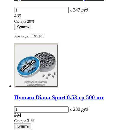
347
руб
x
489
Скидка 29%
Артикул: 1195285
Пульки Diana Sport 0.53 гр 500 шт
230
руб
x
334
Скидка 31%